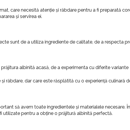
omat, care necesită atenție și răbdare pentru a fi preparată corec
ararea și servirea ei.
rfecte sunt de a utiliza ingrediente de calitate, de a respecta pr
răjitura albinită acasă, de a experimenta cu diferite variante de
e și răbdare, dar care este răsplătită cu o experiență culinară d
portant să avem toate ingredientele și materialele necesare. Î
 utilizate pentru a obține o prăjitură albinită perfectă.