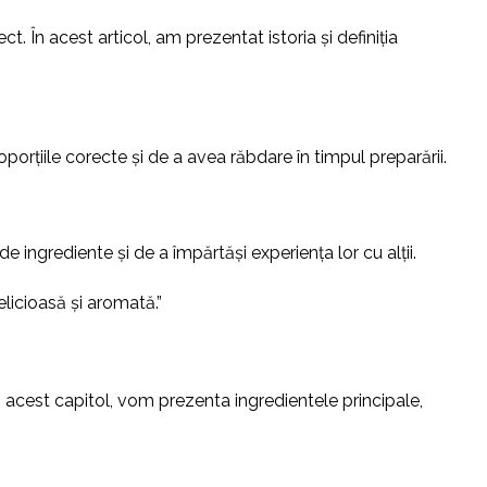
t. În acest articol, am prezentat istoria și definiția
oporțiile corecte și de a avea răbdare în timpul preparării.
 ingrediente și de a împărtăși experiența lor cu alții.
elicioasă și aromată.”
n acest capitol, vom prezenta ingredientele principale,