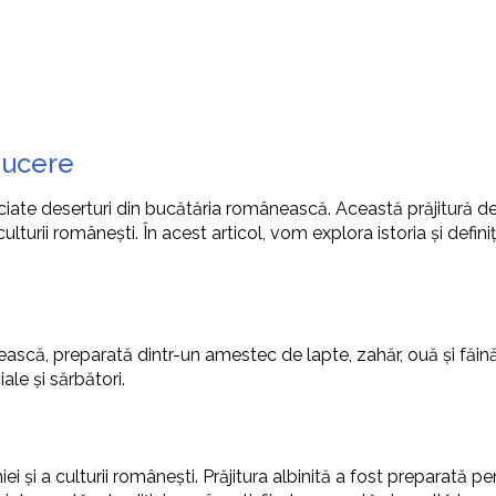
oducere
reciate deserturi din bucătăria românească. Această prăjitură de
ulturii românești. În acest articol, vom explora istoria și definiți
ânească, preparată dintr-un amestec de lapte, zahăr, ouă și făi
le și sărbători.
iei și a culturii românești. Prăjitura albinită a fost preparată p