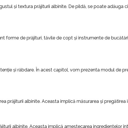
ustul și textura prăjiturii albinite. De pildă, se poate adăuga c
unt forme de prăjituri, tăvile de copt și instrumente de bucătă
 atenție și răbdare. În acest capitol, vom prezenta modul de pr
a prăjiturii albinite. Aceasta implică măsurarea și pregătirea 
ăjiturii albinite. Aceasta implică amestecarea ingredientelor î