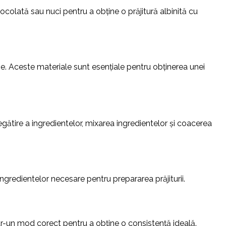
iocolată sau nuci pentru a obține o prăjitură albinită cu
rie. Aceste materiale sunt esențiale pentru obținerea unei
egătire a ingredientelor, mixarea ingredientelor și coacerea
ingredientelor necesare pentru prepararea prăjiturii.
ntr-un mod corect pentru a obține o consistență ideală.