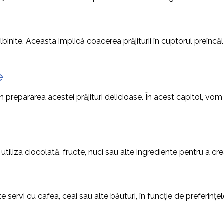
albinite. Aceasta implică coacerea prăjiturii în cuptorul preîncăl
e
 în prepararea acestei prăjituri delicioase. În acest capitol, vom
e utiliza ciocolată, fructe, nuci sau alte ingrediente pentru a cre
te servi cu cafea, ceai sau alte băuturi, în funcție de preferințe