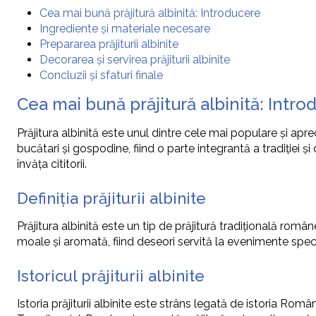
Cea mai bună prăjitură albinită: Introducere
Ingrediente și materiale necesare
Prepararea prăjiturii albinite
Decorarea și servirea prăjiturii albinite
Concluzii și sfaturi finale
Cea mai bună prăjitură albinită: Intr
Prăjitura albinită este unul dintre cele mai populare și ap
bucătari și gospodine, fiind o parte integrantă a tradiției și c
învăța cititorii.
Definiția prăjiturii albinite
Prăjitura albinită este un tip de prăjitură tradițională rom
moale și aromată, fiind deseori servită la evenimente specia
Istoricul prăjiturii albinite
Istoria prăjiturii albinite este strâns legată de istoria Român