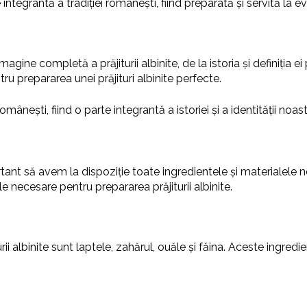
 integrantă a tradiției românești, fiind preparată și servită la 
magine completă a prăjiturii albinite, de la istoria și definiția 
ru prepararea unei prăjituri albinite perfecte.
 românești, fiind o parte integrantă a istoriei și a identității noast
portant să avem la dispoziție toate ingredientele și materialele
e necesare pentru prepararea prăjiturii albinite.
i albinite sunt laptele, zahărul, ouăle și făina. Aceste ingredie