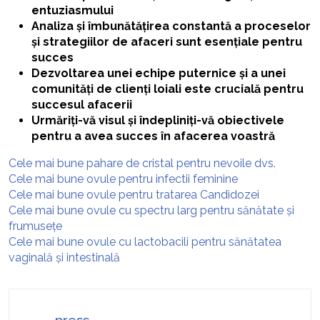
entuziasmului
Analiza și îmbunătățirea constantă a proceselor
și strategiilor de afaceri sunt esențiale pentru
succes
Dezvoltarea unei echipe puternice și a unei
comunități de clienți loiali este crucială pentru
succesul afacerii
Urmăriți-vă visul și îndepliniți-vă obiectivele
pentru a avea succes în afacerea voastră
Cele mai bune pahare de cristal pentru nevoile dvs.
Cele mai bune ovule pentru infectii feminine
Cele mai bune ovule pentru tratarea Candidozei
Cele mai bune ovule cu spectru larg pentru sănătate și
frumusețe
Cele mai bune ovule cu lactobacili pentru sănătatea
vaginală și intestinală
press