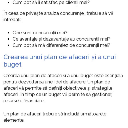
Cum pot să îi satisfac pe clienții mei?
În ceea ce privește analiza concurenței, trebuie să vă
întrebați:
Cine sunt concurenții mei?
Ce avantaje și dezavantaje au concurenții mei?
Cum pot să mă diferențiez de concurenții mei?
Crearea unui plan de afaceri și a unui
buget
Crearea unui plan de afaceri și a unui buget este esențială
pentru dezvoltarea unei idei de afacere. Un plan de
afaceri vă permite să definiți obiectivele și strategiile
afacerii, în timp ce un buget vă permite să gestionați
resursele financiare.
Un plan de afaceri trebuie să includă următoarele
elemente: