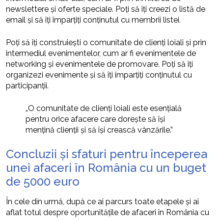
newslettere și oferte speciale. Poți să îți creezi o listă de
email și să îți împarțiți conținutul cu membrii listei.
Poți să îți construiești o comunitate de clienți loiali și prin
intermediul evenimentelor, cum ar fi evenimentele de
networking și evenimentele de promovare. Poți să îți
organizezi evenimente și să îți împarțiți conținutul cu
participanții.
„O comunitate de clienți loiali este esențială
pentru orice afacere care dorește să își
mențină clienții și să își crească vânzările.”
Concluzii și sfaturi pentru începerea
unei afaceri în România cu un buget
de 5000 euro
În cele din urmă, după ce ai parcurs toate etapele și ai
aflat totul despre oportunitățile de afaceri în România cu