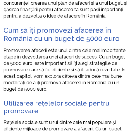
concurenței, crearea unui plan de afaceri și a unui buget, și
găsirea finanțării pentru afacerea ta sunt pașii importanți
pentru a dezvolta o idee de afacere în România.
Cum să îți promovezi afacerea în
România cu un buget de 5000 euro
Promovarea afacerii este unul dintre cele mai importante
etape în dezvoltarea unei afaceri de succes. Cu un buget
de 5000 euro, este important să îți alegi strategiile de
promovare care să fie eficiente și să îți aducă rezultate. În
acest capitol, vom explora câteva dintre cele mai bune
modalități de a îți promova afacerea în România cu un
buget de 5000 euro.
Utilizarea rețelelor sociale pentru
promovare
Rețelele sociale sunt unul dintre cele mai populare și
eficiente mijloace de promovare a afacerii. Cu un buget