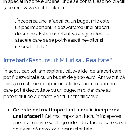
în special în zonele urbane, unde se construiesc noi clădiri
și se renovază vechile clădiri.
„Începerea unei afaceri cu un buget mic este
un pas important în dezvoltarea unei afaceri
de succes. Este important să alegi o idee de
afacere care să se potrivească nevoilor și
resurselor tale.”
Intrebari/Raspunsuri: Mituri sau Realitate?
În acest capitol, am explorat câteva idei de afaceri care
pot fi dezvoltate cu un buget de 5000 euro. Am văzut că
există o mulțime de oportunități de afaceri în România,
care pot fi dezvoltate cu un buget mic, dar care au
potențialul de a genera venituri semnificative.
Ce este cel mai important lucru în începerea
unei afaceri?
Cel mai important lucru în începerea
unei afaceri este să alegi o idee de afacere care să se
potrivească nevoilor și resurselor tale.