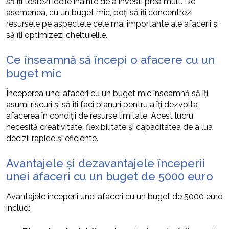
să îți testezi ideile înainte de a investi prea mult. De
asemenea, cu un buget mic, poți să îți concentrezi
resursele pe aspectele cele mai importante ale afacerii și
să îți optimizezi cheltuielile.
Ce înseamnă să începi o afacere cu un
buget mic
Începerea unei afaceri cu un buget mic înseamnă să îți
asumi riscuri și să îți faci planuri pentru a îți dezvolta
afacerea în condiții de resurse limitate. Acest lucru
necesită creativitate, flexibilitate și capacitatea de a lua
decizii rapide și eficiente.
Avantajele și dezavantajele începerii
unei afaceri cu un buget de 5000 euro
Avantajele începerii unei afaceri cu un buget de 5000 euro
includ: