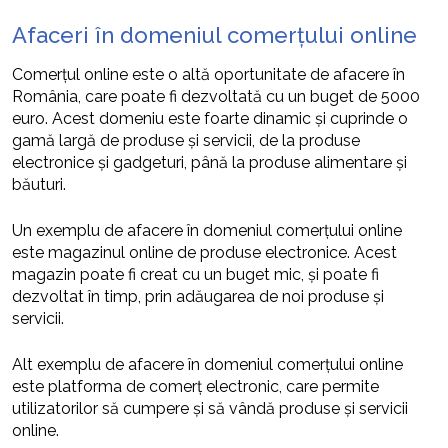
Afaceri în domeniul comerțului online
Comerțul online este o altă oportunitate de afacere în
România, care poate fi dezvoltată cu un buget de 5000
euro. Acest domeniu este foarte dinamic și cuprinde o
gamă largă de produse și servicii, de la produse
electronice și gadgeturi, până la produse alimentare și
băuturi.
Un exemplu de afacere în domeniul comerțului online
este magazinul online de produse electronice. Acest
magazin poate fi creat cu un buget mic, și poate fi
dezvoltat în timp, prin adăugarea de noi produse și
servicii.
Alt exemplu de afacere în domeniul comerțului online
este platforma de comerț electronic, care permite
utilizatorilor să cumpere și să vândă produse și servicii
online.