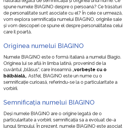
naturală legată de semnificația și originea unui nume. Ce
spune numele BIAGINO despre o persoană? Ce trăsături
de personalitate sunt asociate cu el? În cele ce urmează,
vom explora semnificația numelui BIAGINO, originile sale
și vom descoperi ce spune el despre personalitatea celui
care îl poartă.
Originea numelui BIAGINO
Numele BIAGINO este o formă italiană a numelui Biagio.
Originea lui se află în limba latină, provenind de la
cuvântul „blāsus”, care înseamnă „
vorbește cu o
bâlbâială
„. Astfel, BIAGINO este un nume cu o
semnificație curioasă, referindu-se la o particularitate a
vorbirii.
Semnificația numelui BIAGINO
Deși numele BIAGINO are o origine legată de o
particularitate a vorbirii, semnificația sa a evoluat de-a
lungul timpului. În prezent, numele BIAGINO este asociat