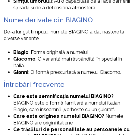
Simțul umorului
: Au o capacitate de a face oamenii
să râdă și de a detensiona atmosfera.
Nume derivate din BIAGINO
De-a lungul timpului, numele BIAGINO a dat naștere la
diverse variante:
Biagio
: Forma originală a numelui.
Giacomo
: O variantă mai răspândită, în special în
Italia.
Gianni
: O formă prescurtată a numelui Giacomo.
Întrebări frecvente
Care este semnificația numelui BIAGINO?
BIAGINO este o formă familiară a numelui italian
Biagio, care înseamnă „vorbește cu un șuierat”.
Care este originea numelui BIAGINO?
Numele
BIAGINO are origini italiene.
Ce trăsături de personalitate au persoanele cu