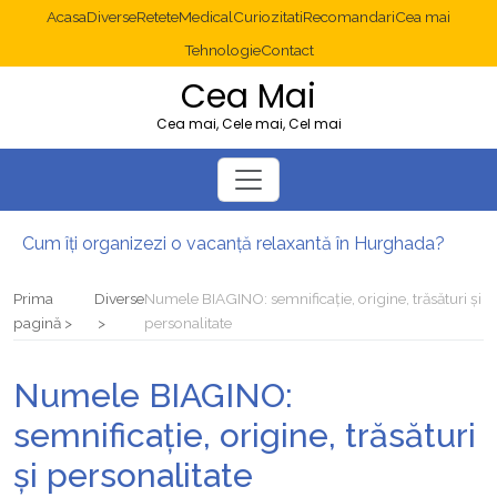
Acasa
Diverse
Retete
Medical
Curiozitati
Recomandari
Cea mai
Tehnologie
Contact
Cea Mai
Cea mai, Cele mai, Cel mai
Cum îți organizezi o vacanță relaxantă în Hurghada?
Operație cancer colon București: ce presupune tratamentul chirurgical
Multisite WordPress și Mastodon: cum gestionezi mai multe site-uri
Prima
Diverse
Numele BIAGINO: semnificație, origine, trăsături și
2025: cum eviți canibalizarea cuvintelor cheie între articole SEO
pagină
personalitate
Cum îți revii după o serie lungă de bilete pierdute la pariuri sportive
Diverticulita: când este necesară operația?
Numele BIAGINO:
semnificație, origine, trăsături
și personalitate