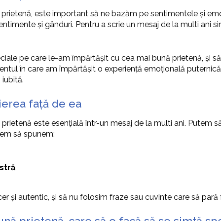
prietenă, este important să ne bazăm pe sentimentele și emoți
sentimente și gânduri. Pentru a scrie un mesaj de la multi ani s
le pe care le-am împărtășit cu cea mai bună prietenă, și să
ntul în care am împărtășit o experiență emoțională puternică. 
iubită.
erea față de ea
 prietenă este esențială într-un mesaj de la multi ani. Putem s
putem să spunem:
stră
 și autentic, și să nu folosim fraze sau cuvinte care să pară f