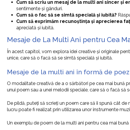
Cum să scriu un mesaj de la multi ani sincer și 
sentimente și gânduri.
Cum să o fac să se simtă specială și iubită?
Răspun
Cum să exprimăm recunoștința și aprecierea fa
apreciată și iubită.
Mesaje de La Multi Ani pentru Cea Mai
În acest capitol, vom explora idei creative și originale pe
unice, care să o facă să se simtă specială și iubită.
Mesaje de la multi ani în formă de poez
O modalitate creativă de a o sărbători pe cea mai bună pri
unui poem sau a unei melodii speciale, care să o facă să se
De pildă, puteți să scrieți un poem care să îi spună cât de 
lucru poate fi realizat prin utilizarea unor instrumente muz
Un exemplu de poem de la multi ani pentru cea mai bună pr