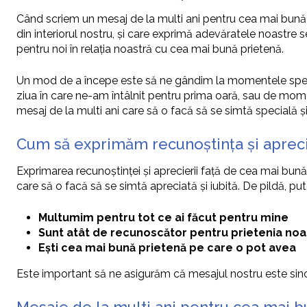
Când scriem un mesaj de la multi ani pentru cea mai bună 
din interiorul nostru, și care exprimă adevăratele noastre 
pentru noi în relația noastră cu cea mai bună prietenă.
Un mod de a începe este să ne gândim la momentele specia
ziua în care ne-am întâlnit pentru prima oară, sau de mome
mesaj de la multi ani care să o facă să se simtă specială și 
Cum să exprimăm recunoștința și apreci
Exprimarea recunoștinței și aprecierii față de cea mai bună
care să o facă să se simtă apreciată și iubită. De pildă, 
Multumim pentru tot ce ai făcut pentru mine
Sunt atât de recunoscător pentru prietenia noa
Ești cea mai bună prietenă pe care o pot avea
Este important să ne asigurăm că mesajul nostru este sincer