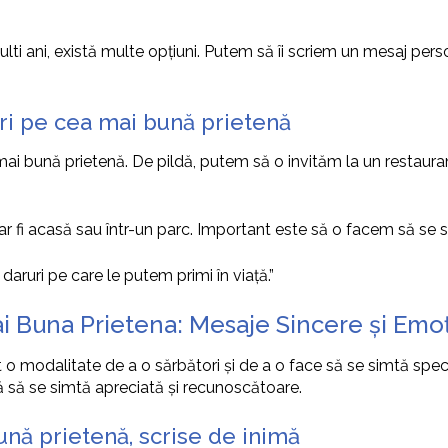
ti ani, există multe opțiuni. Putem să îi scriem un mesaj perso
ri pe cea mai bună prietenă
mai bună prietenă. De pildă, putem să o invităm la un restaur
ar fi acasă sau într-un parc. Important este să o facem să se si
daruri pe care le putem primi în viață.”
i Buna Prietena: Mesaje Sincere și Emo
 o modalitate de a o sărbători și de a o face să se simtă speci
că să se simtă apreciată și recunoscătoare.
ună prietenă, scrise de inimă