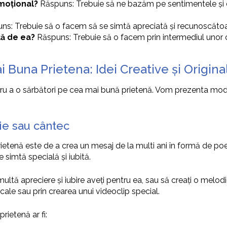
emoțional?
Răspuns: Trebuie să ne bazăm pe sentimentele și e
s: Trebuie să o facem să se simtă apreciată și recunoscătoa
ță de ea?
Răspuns: Trebuie să o facem prin intermediul unor c
 Buna Prietena: Idei Creative și Origina
ntru a o sărbători pe cea mai bună prietenă. Vom prezenta moda
ie sau cântec
etenă este de a crea un mesaj de la multi ani în formă de poezi
 simtă specială și iubită.
multă apreciere și iubire aveți pentru ea, sau să creați o melod
icale sau prin crearea unui videoclip special.
ietenă ar fi: