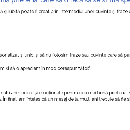
nă prietenă, care să o facă să se simtă sp
ă și iubită poate fi creat prin intermediul unor cuvinte și fraz
alizat și unic, și să nu folosim fraze sau cuvinte care să par
orim și să o apreciem în mod corespunzător.”
 multi ani sincere și emoționale pentru cea mai bună prietenă
 În final, am înțeles că un mesaj de la multi ani trebuie să fie 