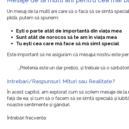
Mesaje de la multi ani pentru cea mai bu
Un mesaj de la multi ani care să o facă să se simtă special
pildă, putem să spunem:
Ești o parte atât de importantă din viața mea
Sunt atât de norocos să te am în viața mea
Tu ești cea care mă face să mă simt special
Este important să ne asigurăm că mesajul nostru este person
„Prietenia este un dar prețios, și trebuie să o sărbăt
Intrebari/Raspunsuri: Mituri sau Realitate?
În acest capitol, am explorat cum să scriem mesaje de la
față de ea, și cum să o facem să se simtă specială și iubită.
noastre sentimente și gânduri.
Întrebări frecvente: