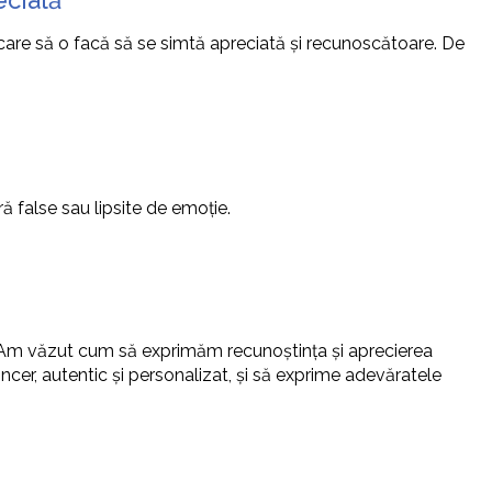
ecială
e care să o facă să se simtă apreciată și recunoscătoare. De
ă false sau lipsite de emoție.
. Am văzut cum să exprimăm recunoștința și aprecierea
sincer, autentic și personalizat, și să exprime adevăratele