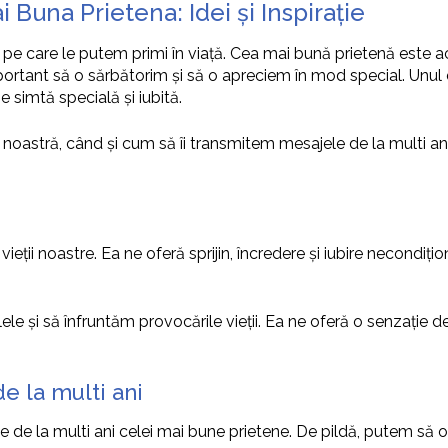
Buna Prietena: Idei și Inspirație
 pe care le putem primi în viață. Cea mai bună prietenă este a
mportant să o sărbătorim și să o apreciem în mod special. Unul
e simtă specială și iubită.
a noastră, când și cum să îi transmitem mesajele de la multi an
ieții noastre. Ea ne oferă sprijin, încredere și iubire necondi
le și să înfruntăm provocările vieții. Ea ne oferă o senzație de
e la multi ani
 de la multi ani celei mai bune prietene. De pildă, putem să o 