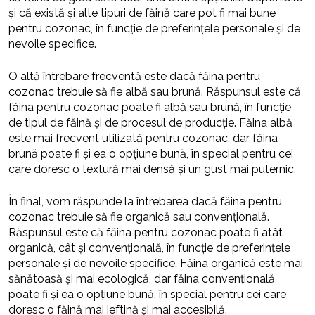
și că există și alte tipuri de făină care pot fi mai bune
pentru cozonac, în funcție de preferințele personale și de
nevoile specifice.
O altă întrebare frecventă este dacă făina pentru
cozonac trebuie să fie albă sau brună. Răspunsul este că
făina pentru cozonac poate fi albă sau brună, în funcție
de tipul de făină și de procesul de producție. Făina albă
este mai frecvent utilizată pentru cozonac, dar făina
brună poate fi și ea o opțiune bună, în special pentru cei
care doresc o textură mai densă și un gust mai puternic.
În final, vom răspunde la întrebarea dacă făina pentru
cozonac trebuie să fie organică sau convențională.
Răspunsul este că făina pentru cozonac poate fi atât
organică, cât și convențională, în funcție de preferințele
personale și de nevoile specifice. Făina organică este mai
sănătoasă și mai ecologică, dar făina convențională
poate fi și ea o opțiune bună, în special pentru cei care
doresc o făină mai ieftină și mai accesibilă.