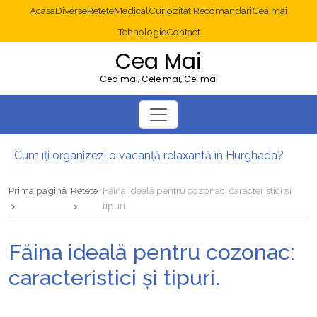
Acasa
Diverse
Retete
Medical
Curiozitati
Recomandari
Cea mai
Tehnologie
Contact
Cea Mai
Cea mai, Cele mai, Cel mai
Cum îți organizezi o vacanță relaxantă în Hurghada?
Operație cancer colon București: ce presupune tratamentul chirurgical
Multisite WordPress și Mastodon: cum gestionezi mai multe site-uri
Prima pagină
Retete
Făina ideală pentru cozonac: caracteristici și
2025: cum eviți canibalizarea cuvintelor cheie între articole SEO
tipuri.
Cum îți revii după o serie lungă de bilete pierdute la pariuri sportive
Diverticulita: când este necesară operația?
Făina ideală pentru cozonac:
caracteristici și tipuri.