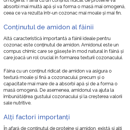
omogenă. Făina cu un conținut ridicat de proteine va
absorbi mai multă apă și va forma o masă mai omogenă,
ceea ce va rezulta într-un cozonac mai moale și mai fin.
Conținutul de amidon al făinii
Altă caracteristică importantă a făinii ideale pentru
cozonac este conținutul de amidon. Amidonul este un
compus chimic care se găsește în mod natural în făină și
care joacă un rol crucial în formarea texturii cozonacului.
Făina cu un conținut ridicat de amidon va asigura o
textură moale și fină a cozonacului, precum și o
capacitate mai mare de a absorbi apă și de a forma o
masă omogenă. De asemenea, amidonul va ajuta la
îmbunătățirea gustului cozonacului și la creșterea valorii
sale nutritive.
Alți factori importanți
În afară de conținutul de proteine și amidon, există și alți