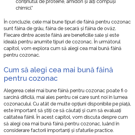
conținutul de proteine, amidon și alți compuși
chimici.”
În concluzie, cele mai bune tipuri de făină pentru cozonac
sunt făina de grâu, făina de secară și făina de ovăz.
Fiecare dintre aceste făină are beneficiile sale și este
ideală pentru anumite tipuri de cozonac. În următorul
capitol, vom explora cum să alegi cea mai bună făină
pentru cozonac.
Cum să alegi cea mai bună făină
pentru cozonac
Alegerea celei mai bune făină pentru cozonac poate fi o
sarcină dificilă, mai ales pentru cei care sunt noi în lumea
cozonacului. Cu atât de multe opțiuni disponibile pe piață,
este important să știți ce să căutați și cum să evaluați
calitatea făinii. În acest capitol, vom discuta despre cum
să alegi cea mai bună făină pentru cozonac, luând în
considerare factorii importanți și sfaturile practice.