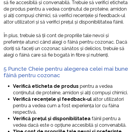
să fie accesibilă și convenabilă. Trebuie să verifici eticheta
de produs pentru a vedea conținutul de proteine, amidon
și alți compuși chimici, să verifici recențele și feedback-ul
altor utilizatori și să verifici prețul și disponibilitatea făinii.
În plus, trebuie să ții cont de propriile tale nevoi și
preferințe atunci când alegi o făină pentru cozonac. Dacă
doriți să faceți un cozonac sănătos și delicios, trebuie să
alegi o făină care să fie bogată în fibre și nutrienți.
5 Puncte Cheie pentru alegerea celei mai bune
făină pentru cozonac
Verifică eticheta de produs
pentru a vedea
conținutul de proteine, amidon și alți compuși chimici.
Verifică recențele și feedback-ul
altor utilizatori
pentru a vedea cum a fost experiența lor cu făina
respectivă.
Verifică prețul și disponibilitatea
făinii pentru a
vedea dacă este o opțiune accesibilă și convenabilă.
Ține cont de propriile tale nevoi și preferințe