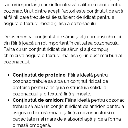
factori importanți care influențează calitatea făinii pentru
cozonac. Unul dintre acești factori este conținutul de apă
al făinii, care trebuie să fie suficient de ridicat pentru a
asigura o textură moale și fină a cozonacului.
De asemenea, conținutul de săruri și alți compuși chimici
din făină joacă un rol important în calitatea cozonacului.
Făina cu un conținut ridicat de săruri și alți compuși
chimici va asigura o textură mai fină și un gust mai bun al
cozonacului.
Conținutul de proteine
: Făina ideală pentru
cozonac trebuie să aibă un conținut ridicat de
proteine pentru a asigura o structură solidă a
cozonacului și o textură fină și moale.
Conținutul de amidon
: Făina ideală pentru cozonac
trebuie să aibă un conținut ridicat de amidon pentru a
asigura o textură moale și fină a cozonacului și o
capacitate mai mare de a absorbi apă și de a forma
o masă omogenă.