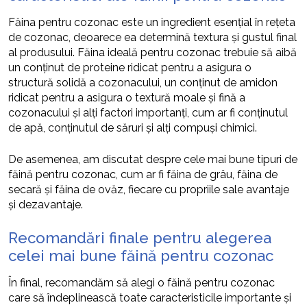
Făina pentru cozonac este un ingredient esențial în rețeta
de cozonac, deoarece ea determină textura și gustul final
al produsului. Făina ideală pentru cozonac trebuie să aibă
un conținut de proteine ridicat pentru a asigura o
structură solidă a cozonacului, un conținut de amidon
ridicat pentru a asigura o textură moale și fină a
cozonacului și alți factori importanți, cum ar fi conținutul
de apă, conținutul de săruri și alți compuși chimici.
De asemenea, am discutat despre cele mai bune tipuri de
făină pentru cozonac, cum ar fi făina de grâu, făina de
secară și făina de ovăz, fiecare cu propriile sale avantaje
și dezavantaje.
Recomandări finale pentru alegerea
celei mai bune făină pentru cozonac
În final, recomandăm să alegi o făină pentru cozonac
care să îndeplinească toate caracteristicile importante și