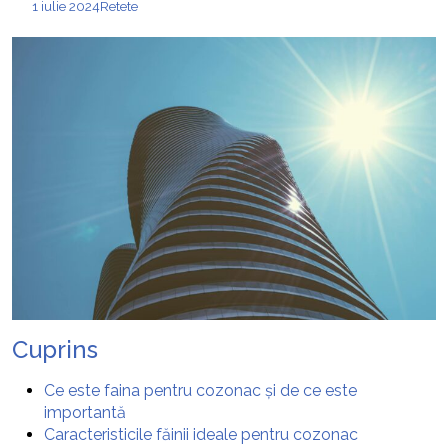
1 iulie 2024
Retete
Cuprins
Ce este faina pentru cozonac și de ce este
importantă
Caracteristicile făinii ideale pentru cozonac