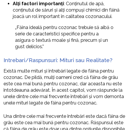
Alți factori importanți
: Conținutul de apă,
conținutul de săruri și alți compuși chimici din făină
joacă un rol important în calitatea cozonacului.
„Făina ideală pentru cozonac trebuie să aibă o
serie de caracteristici specifice pentru a
asigura o textură moale și fină, precum și un
gust delicios.”
Intrebari/Raspunsuri: Mituri sau Realitate?
Există multe mituri și întrebări legate de făina pentru
cozonac. De pildă, mulți oameni cred că făina de grâu
este cea mai bună pentru cozonac, dar aceasta nu este
întotdeauna adevărat. În acest capitol, vom răspunde la
unele dintre cele mai frecvente întrebări și vom demonta
unele mituri legate de făina pentru cozonac.
Una dintre cele mai frecvente întrebări este dacă făina de
grâu este cea mai bună pentru cozonac. Răspunsul este
că făina de grâu este doar una dintre opțiunile disponibile