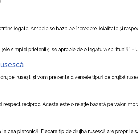
ă.
trâns legate. Ambele se baza pe încredere, loialitate și resp
le simplei prietenii și se apropie de o legătură spirituală.” – 
 Rusescă
e drujbei rusești și vom prezenta diversele tipuri de drujbă rus
i
i respect reciproc. Acesta este o relație bazată pe valori moral
la cea platonică. Fiecare tip de drujbă rusescă are propriile sa