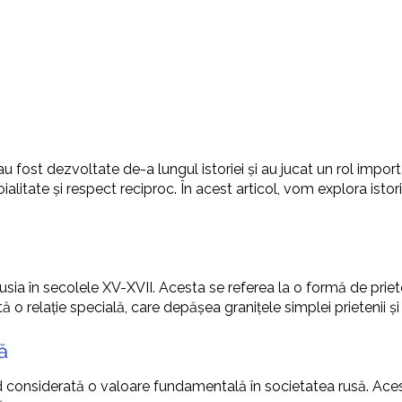
 au fost dezvoltate de-a lungul istoriei și au jucat un rol impo
alitate și respect reciproc. În acest articol, vom explora istoria
sia în secolele XV-XVII. Acesta se referea la o formă de priet
ă o relație specială, care depășea granițele simplei prietenii și
ă
nd considerată o valoare fundamentală în societatea rusă. Acesta