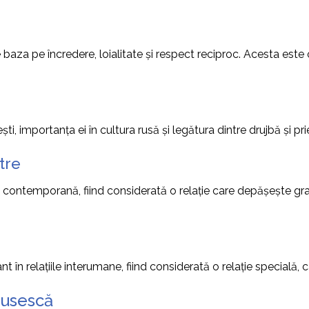
e baza pe încredere, loialitate și respect reciproc. Acesta est
ști, importanța ei în cultura rusă și legătura dintre drujbă și pri
tre
ontemporană, fiind considerată o relație care depășește graniț
t în relațiile interumane, fiind considerată o relație specială, 
 Rusescă