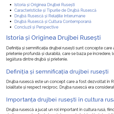
Istoria și Originea Drujbei Rusești
Caracteristicile și Tipurile de Drujbă Rusescă
Drujbă Rusescă și Relațiile Interumane
Drujbă Rusescă și Cultura Contemporană
Concluzii și Perspective
Istoria și Originea Drujbei Rusești
Definiția și semnificația drujbei rusești sunt concepte care
prietenie profundă și durabilă, care se baza pe încredere, loi
legătura dintre drujbă și prietenie.
Definiția și semnificația drujbei rusești
Drujba rusescă este un concept care a fost dezvoltat în Ru
loialitate și respect reciproc. Drujba rusescă era considerat
Importanța drujbei rusești în cultura rus
Drujba rusescă a jucat un rol important în cultura rusă, fii