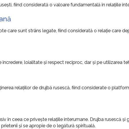
ești, fiind considerată o valoare fundamentală în relațiile in
rană
care sunt strâns legate, fiind considerată o relație care depă
 încredere, loialitate și respect reciproc, dar și pe utilizarea 
inerea relațiilor de drujbă rusescă, fiind considerate o platfo
usiv în ceea ce privește relațiile interumane. Drujba rusescă ș
prietenii și se apropie de o legătură spirituală.