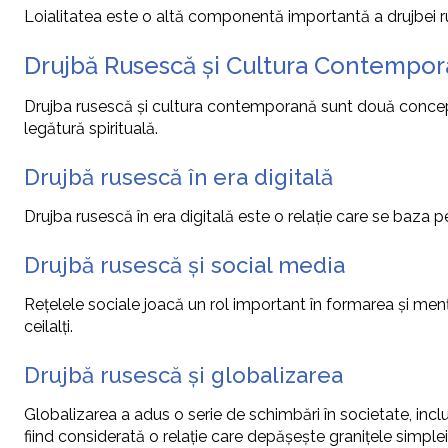
Loialitatea este o altă componentă importantă a drujbei rus
Drujbă Rusescă și Cultura Contempo
Drujba rusescă și cultura contemporană sunt două concepte 
legătură spirituală.
Drujbă rusescă în era digitală
Drujba rusescă în era digitală este o relație care se baza pe
Drujbă rusescă și social media
Rețelele sociale joacă un rol important în formarea și menț
ceilalți.
Drujbă rusescă și globalizarea
Globalizarea a adus o serie de schimbări în societate, incl
fiind considerată o relație care depășește granițele simplei 