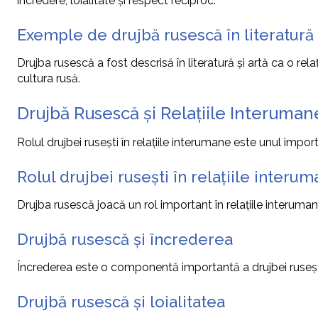
încredere, loialitate și respect reciproc.
Exemple de drujbă rusescă în literatură 
Drujba rusescă a fost descrisă în literatură și artă ca o rela
cultura rusă.
Drujbă Rusescă și Relațiile Interuman
Rolul drujbei rusești în relațiile interumane este unul impor
Rolul drujbei rusești în relațiile interu
Drujba rusescă joacă un rol important în relațiile interumane
Drujbă rusescă și încrederea
Încrederea este o componentă importantă a drujbei rusești,
Drujbă rusescă și loialitatea