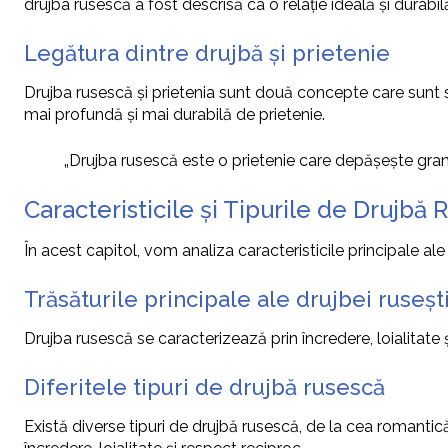
drujba rusescă a fost descrisă ca o relație ideală și durabil
Legătura dintre drujbă și prietenie
Drujba rusescă și prietenia sunt două concepte care sunt s
mai profundă și mai durabilă de prietenie.
„Drujba rusescă este o prietenie care depășește granițe
Caracteristicile și Tipurile de Drujbă
În acest capitol, vom analiza caracteristicile principale al
Trăsăturile principale ale drujbei ruseșt
Drujba rusescă se caracterizează prin încredere, loialitate ș
Diferitele tipuri de drujbă rusescă
Există diverse tipuri de drujbă rusescă, de la cea romantică 