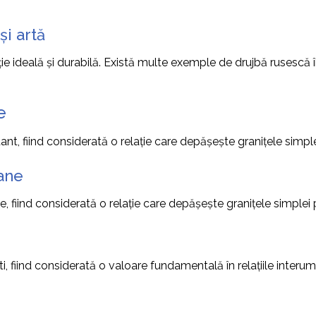
și artă
ție ideală și durabilă. Există multe exemple de drujbă rusescă în 
e
tant, fiind considerată o relație care depășește granițele simplei
mane
, fiind considerată o relație care depășește granițele simplei pr
 fiind considerată o valoare fundamentală în relațiile interu