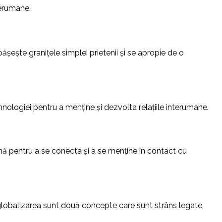
terumane.
șește granițele simplei prietenii și se apropie de o
tehnologiei pentru a menține și dezvolta relațiile interumane.
rmă pentru a se conecta și a se menține în contact cu
i globalizarea sunt două concepte care sunt strâns legate,