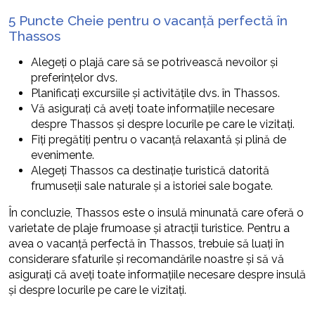
5 Puncte Cheie pentru o vacanță perfectă în
Thassos
Alegeți o plajă care să se potrivească nevoilor și
preferințelor dvs.
Planificați excursiile și activitățile dvs. în Thassos.
Vă asigurați că aveți toate informațiile necesare
despre Thassos și despre locurile pe care le vizitați.
Fiți pregătiți pentru o vacanță relaxantă și plină de
evenimente.
Alegeți Thassos ca destinație turistică datorită
frumuseții sale naturale și a istoriei sale bogate.
În concluzie, Thassos este o insulă minunată care oferă o
varietate de plaje frumoase și atracții turistice. Pentru a
avea o vacanță perfectă în Thassos, trebuie să luați în
considerare sfaturile și recomandările noastre și să vă
asigurați că aveți toate informațiile necesare despre insulă
și despre locurile pe care le vizitați.