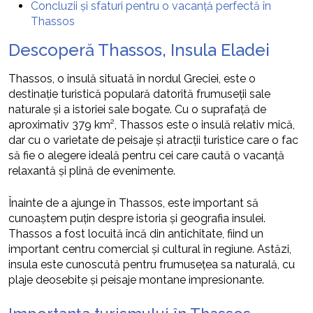
Concluzii și sfaturi pentru o vacanță perfectă în
Thassos
Descoperă Thassos, Insula Eladei
Thassos, o insulă situată în nordul Greciei, este o
destinație turistică populară datorită frumuseții sale
naturale și a istoriei sale bogate. Cu o suprafață de
aproximativ 379 km², Thassos este o insulă relativ mică,
dar cu o varietate de peisaje și atracții turistice care o fac
să fie o alegere ideală pentru cei care caută o vacanță
relaxantă și plină de evenimente.
Înainte de a ajunge în Thassos, este important să
cunoaștem puțin despre istoria și geografia insulei.
Thassos a fost locuită încă din antichitate, fiind un
important centru comercial și cultural în regiune. Astăzi,
insula este cunoscută pentru frumusețea sa naturală, cu
plaje deosebite și peisaje montane impresionante.