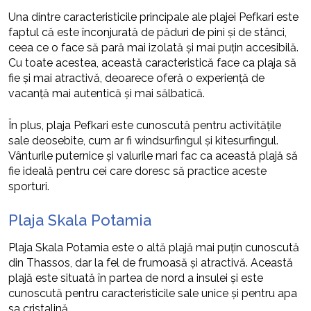
Una dintre caracteristicile principale ale plajei Pefkari este
faptul că este înconjurată de păduri de pini și de stânci,
ceea ce o face să pară mai izolată și mai puțin accesibilă.
Cu toate acestea, această caracteristică face ca plaja să
fie și mai atractivă, deoarece oferă o experiență de
vacanță mai autentică și mai sălbatică.
În plus, plaja Pefkari este cunoscută pentru activitățile
sale deosebite, cum ar fi windsurfingul și kitesurfingul.
Vânturile puternice și valurile mari fac ca această plajă să
fie ideală pentru cei care doresc să practice aceste
sporturi.
Plaja Skala Potamia
Plaja Skala Potamia este o altă plajă mai puțin cunoscută
din Thassos, dar la fel de frumoasă și atractivă. Această
plajă este situată în partea de nord a insulei și este
cunoscută pentru caracteristicile sale unice și pentru apa
sa cristalină.