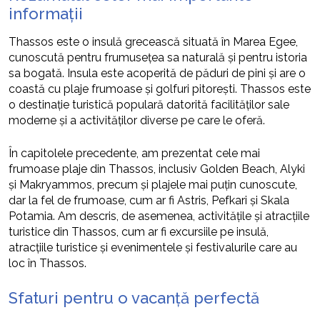
informații
Thassos este o insulă grecească situată în Marea Egee,
cunoscută pentru frumusețea sa naturală și pentru istoria
sa bogată. Insula este acoperită de păduri de pini și are o
coastă cu plaje frumoase și golfuri pitorești. Thassos este
o destinație turistică populară datorită facilităților sale
moderne și a activităților diverse pe care le oferă.
În capitolele precedente, am prezentat cele mai
frumoase plaje din Thassos, inclusiv Golden Beach, Alyki
și Makryammos, precum și plajele mai puțin cunoscute,
dar la fel de frumoase, cum ar fi Astris, Pefkari și Skala
Potamia. Am descris, de asemenea, activitățile și atracțiile
turistice din Thassos, cum ar fi excursiile pe insulă,
atracțiile turistice și evenimentele și festivalurile care au
loc în Thassos.
Sfaturi pentru o vacanță perfectă