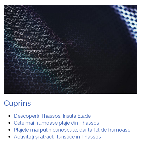
Cuprins
Descoperă Thassos, Insula Eladei
Cele mai frumoase plaje din Thassos
Plajele mai puțin cunoscute, dar la fel de frumoase
Activități și atracții turistice în Thassos