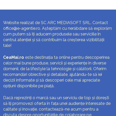
Website realizat de SC ARC MEDIASOFT SRL. Contact
office@e-agentie.ro
. Așteptăm cu nerăbdare să explorăm
cum putem să îți aducem produsele sau serviciile în
centrul atenției și să contribuim la creșterea vizibilității
tale!
CeaMai.ro
este destinația ta online pentru descoperirea
celor mai bune produse, servicii și experiențe în diverse
domenii, de la lifestyle la tehnologie și călătorii. Oferim
recomandări obiective și detaliate, ajutându-te să iei
decizii informate și să descoperi cele mai apreciate
opțiuni disponibile pe piață.
Dacă reprezinți o marcă sau un serviciu de top și dorești
să îți promovezi oferta în fața unei audiențe interesate de
calitate și inovație, contactează-ne acum pentru a
discuta despre oportunitățile de colaborare pe