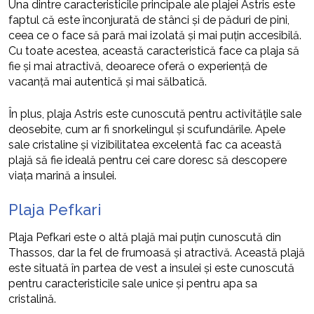
Una dintre caracteristicile principale ale plajei Astris este
faptul că este înconjurată de stânci și de păduri de pini,
ceea ce o face să pară mai izolată și mai puțin accesibilă.
Cu toate acestea, această caracteristică face ca plaja să
fie și mai atractivă, deoarece oferă o experiență de
vacanță mai autentică și mai sălbatică.
În plus, plaja Astris este cunoscută pentru activitățile sale
deosebite, cum ar fi snorkelingul și scufundările. Apele
sale cristaline și vizibilitatea excelentă fac ca această
plajă să fie ideală pentru cei care doresc să descopere
viața marină a insulei.
Plaja Pefkari
Plaja Pefkari este o altă plajă mai puțin cunoscută din
Thassos, dar la fel de frumoasă și atractivă. Această plajă
este situată în partea de vest a insulei și este cunoscută
pentru caracteristicile sale unice și pentru apa sa
cristalină.