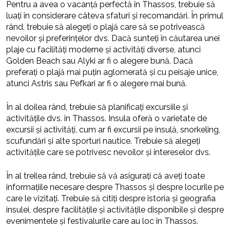
Pentru a avea o vacanță perfectă în Thassos, trebuie să
luați în considerare câteva sfaturi și recomandări. În primul
rând, trebuie să alegeți o plajă care să se potrivească
nevoilor și preferințelor dvs. Dacă sunteți în căutarea unei
plaje cu facilități moderne și activități diverse, atunci
Golden Beach sau Alyki ar fi o alegere bună. Dacă
preferați o plajă mai puțin aglomerată și cu peisaje unice,
atunci Astris sau Pefkari ar fi o alegere mai bună.
În al doilea rând, trebuie să planificați excursiile și
activitățile dvs. în Thassos. Insula oferă o varietate de
excursii și activități, cum ar fi excursii pe insulă, snorkeling,
scufundări și alte sporturi nautice. Trebuie să alegeți
activitățile care se potrivesc nevoilor și intereselor dvs.
În al treilea rând, trebuie să vă asigurați că aveți toate
informațiile necesare despre Thassos și despre locurile pe
care le vizitați. Trebuie să citiți despre istoria și geografia
insulei, despre facilitățile și activitățile disponibile și despre
evenimentele și festivalurile care au loc în Thassos.