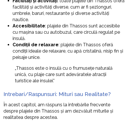
Facilități și activități
: toate plajele din Thassos oferă
facilități și activități diverse, cum ar fi șezlonguri,
umbrele, baruri, restaurante și diverse activități
nautice.
Accesibilitate
: plajele din Thassos sunt accesibile
cu mașina sau cu autobuzul, care circulă regulat pe
insulă.
Condiții de relaxare
: plajele din Thassos oferă
condiții ideale de relaxare, cu apă cristalină, nisip fin și
peisaje unice.
„Thassos este o insulă cu o frumusețe naturală
unică, cu plaje care sunt adevăratele atracții
turistice ale insulei.”
Intrebari/Raspunsuri: Mituri sau Realitate?
În acest capitol, am răspuns la întrebările frecvente
despre plajele din Thassos și am dezvăluit miturile și
realitatea despre acestea.