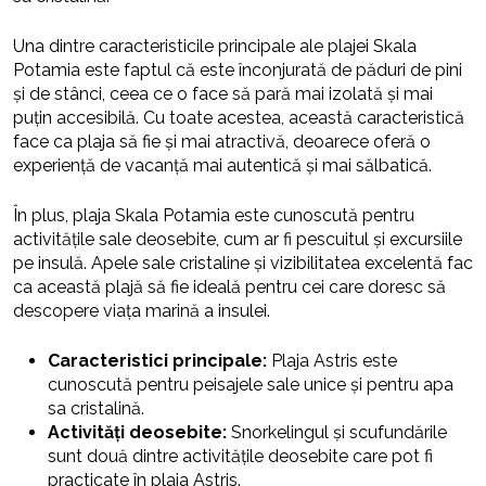
Una dintre caracteristicile principale ale plajei Skala
Potamia este faptul că este înconjurată de păduri de pini
și de stânci, ceea ce o face să pară mai izolată și mai
puțin accesibilă. Cu toate acestea, această caracteristică
face ca plaja să fie și mai atractivă, deoarece oferă o
experiență de vacanță mai autentică și mai sălbatică.
În plus, plaja Skala Potamia este cunoscută pentru
activitățile sale deosebite, cum ar fi pescuitul și excursiile
pe insulă. Apele sale cristaline și vizibilitatea excelentă fac
ca această plajă să fie ideală pentru cei care doresc să
descopere viața marină a insulei.
Caracteristici principale:
Plaja Astris este
cunoscută pentru peisajele sale unice și pentru apa
sa cristalină.
Activități deosebite:
Snorkelingul și scufundările
sunt două dintre activitățile deosebite care pot fi
practicate în plaja Astris.