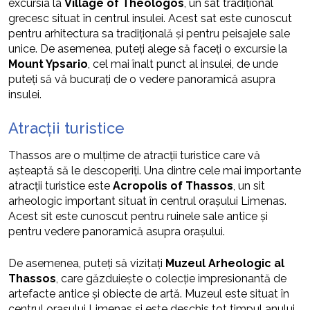
excursia la
Village of Theologos
, un sat tradițional
grecesc situat în centrul insulei. Acest sat este cunoscut
pentru arhitectura sa tradițională și pentru peisajele sale
unice. De asemenea, puteți alege să faceți o excursie la
Mount Ypsario
, cel mai înalt punct al insulei, de unde
puteți să vă bucurați de o vedere panoramică asupra
insulei.
Atracții turistice
Thassos are o mulțime de atracții turistice care vă
așteaptă să le descoperiți. Una dintre cele mai importante
atracții turistice este
Acropolis of Thassos
, un sit
arheologic important situat în centrul orașului Limenas.
Acest sit este cunoscut pentru ruinele sale antice și
pentru vedere panoramică asupra orașului.
De asemenea, puteți să vizitați
Muzeul Arheologic al
Thassos
, care găzduiește o colecție impresionantă de
artefacte antice și obiecte de artă. Muzeul este situat în
centrul orașului Limenas și este deschis tot timpul anului.