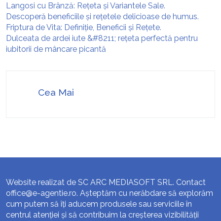
Langosi cu Brânză: Rețeta și Variantele Sale.
Descoperă beneficiile și rețetele delicioase de humus.
Friptura de Vita: Definiție, Beneficii și Rețete.
Dulceata de ardei iute &#8211; rețeta perfectă pentru
iubitorii de mâncare picantă
Cea Mai
Website realizat de SC ARC MEDIASOFT SRL. Contact
office@e-agentie.ro
. Așteptăm cu nerăbdare să explorăm
cum putem să îți aducem produsele sau serviciile în
centrul atenției și să contribuim la creșterea vizibilității