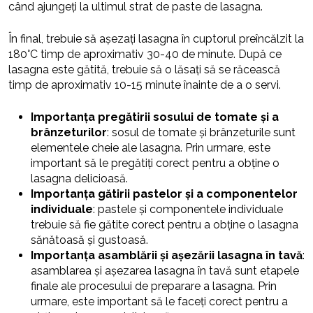
când ajungeți la ultimul strat de paste de lasagna.
În final, trebuie să așezați lasagna în cuptorul preîncălzit la
180°C timp de aproximativ 30-40 de minute. După ce
lasagna este gătită, trebuie să o lăsați să se răcească
timp de aproximativ 10-15 minute înainte de a o servi.
Importanța pregătirii sosului de tomate și a
brânzeturilor
: sosul de tomate și brânzeturile sunt
elementele cheie ale lasagna. Prin urmare, este
important să le pregătiți corect pentru a obține o
lasagna delicioasă.
Importanța gătirii pastelor și a componentelor
individuale
: pastele și componentele individuale
trebuie să fie gătite corect pentru a obține o lasagna
sănătoasă și gustoasă.
Importanța asamblării și așezării lasagna în tavă
:
asamblarea și așezarea lasagna în tavă sunt etapele
finale ale procesului de preparare a lasagna. Prin
urmare, este important să le faceți corect pentru a