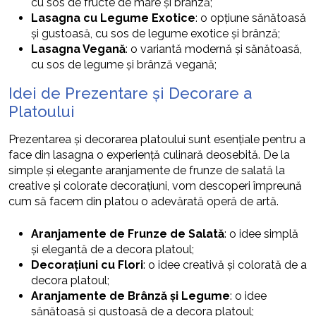
cu sos de fructe de mare și brânză;
Lasagna cu Legume Exotice
: o opțiune sănătoasă
și gustoasă, cu sos de legume exotice și brânză;
Lasagna Vegană
: o variantă modernă și sănătoasă,
cu sos de legume și brânză vegană;
Idei de Prezentare și Decorare a
Platoului
Prezentarea și decorarea platoului sunt esențiale pentru a
face din lasagna o experiență culinară deosebită. De la
simple și elegante aranjamente de frunze de salată la
creative și colorate decorațiuni, vom descoperi împreună
cum să facem din platou o adevărată operă de artă.
Aranjamente de Frunze de Salată
: o idee simplă
și elegantă de a decora platoul;
Decorațiuni cu Flori
: o idee creativă și colorată de a
decora platoul;
Aranjamente de Brânză și Legume
: o idee
sănătoasă și gustoasă de a decora platoul;