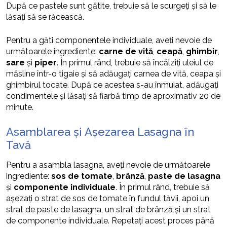
După ce pastele sunt gătite, trebuie să le scurgeți și să le
lăsați să se răcească.
Pentru a găti componentele individuale, aveți nevoie de
următoarele ingrediente:
carne de vită
,
ceapă
,
ghimbir
,
sare
și
piper
. În primul rând, trebuie să încălziți uleiul de
măsline într-o tigaie și să adăugați carnea de vită, ceapa și
ghimbirul tocate. După ce acestea s-au înmuiat, adăugați
condimentele și lăsați să fiarbă timp de aproximativ 20 de
minute.
Asamblarea și Așezarea Lasagna în
Tavă
Pentru a asambla lasagna, aveți nevoie de următoarele
ingrediente:
sos de tomate
,
brânză
,
paste de lasagna
și
componente individuale
. În primul rând, trebuie să
așezați o strat de sos de tomate în fundul tăvii, apoi un
strat de paste de lasagna, un strat de brânză și un strat
de componente individuale. Repetați acest proces până