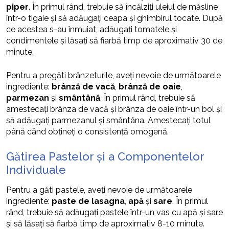
piper
. În primul rând, trebuie să încălziți uleiul de măsline
într-o tigaie și să adăugați ceapa și ghimbirul tocate. După
ce acestea s-au înmuiat, adăugați tomatele și
condimentele și lăsați să fiarbă timp de aproximativ 30 de
minute.
Pentru a pregăti brânzeturile, aveți nevoie de următoarele
ingrediente:
brânză de vacă
,
brânză de oaie
,
parmezan
și
smântână
. În primul rând, trebuie să
amestecați brânza de vacă și brânza de oaie într-un bol și
să adăugați parmezanul și smântâna. Amestecați totul
până când obțineți o consistență omogenă.
Gătirea Pastelor și a Componentelor
Individuale
Pentru a găti pastele, aveți nevoie de următoarele
ingrediente:
paste de lasagna
,
apă
și
sare
. În primul
rând, trebuie să adăugați pastele într-un vas cu apă și sare
și să lăsați să fiarbă timp de aproximativ 8-10 minute.