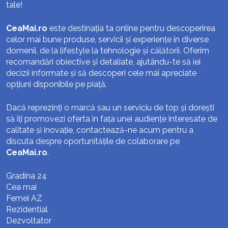
tale!
CeaMai.ro
este destinația ta online pentru descoperirea
celor mai bune produse, servicii și experiențe în diverse
domenii, de la lifestyle la tehnologie și călătorii. Oferim
recomandări obiective și detaliate, ajutându-te să iei
decizii informate și să descoperi cele mai apreciate
opțiuni disponibile pe piață.
Dacă reprezinți o marcă sau un serviciu de top și dorești
să îți promovezi oferta în fața unei audiențe interesate de
calitate și inovație, contactează-ne acum pentru a
discuta despre oportunitățile de colaborare pe
CeaMai.ro
.
Gradina 24
Cea mai
Femei AZ
Rezidential
Dezvoltator