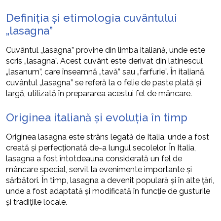
Definiția și etimologia cuvântului
„lasagna”
Cuvântul „lasagna” provine din limba italiană, unde este
scris „lasagna”. Acest cuvânt este derivat din latinescul
„lasanum”, care înseamnă „tavă” sau „farfurie”. În italiană,
cuvântul „lasagna” se referă la o felie de paste plată și
largă, utilizată în prepararea acestui fel de mâncare.
Originea italiană și evoluția în timp
Originea lasagna este strâns legată de Italia, unde a fost
creată și perfecționată de-a lungul secolelor. În Italia,
lasagna a fost întotdeauna considerată un fel de
mâncare special, servit la evenimente importante și
sărbători. În timp, lasagna a devenit populară și în alte țări,
unde a fost adaptată și modificată în funcție de gusturile
și tradițiile locale.