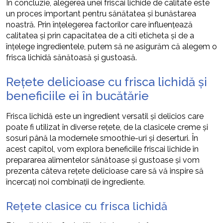
În concluzie, alegerea unei friscai lichide de calitate este
un proces important pentru sănătatea și bunăstarea
noastră. Prin înțelegerea factorilor care influențează
calitatea și prin capacitatea de a citi eticheta și de a
înțelege ingredientele, putem să ne asigurăm că alegem o
frisca lichidă sănătoasă și gustoasă.
Rețete delicioase cu frisca lichidă și
beneficiile ei în bucătărie
Frisca lichidă este un ingredient versatil și delicios care
poate fi utilizat în diverse rețete, de la clasicele creme și
sosuri până la modernele smoothie-uri și deserturi. În
acest capitol, vom explora beneficiile friscai lichide în
prepararea alimentelor sănătoase și gustoase și vom
prezenta câteva rețete delicioase care să vă inspire să
încercați noi combinații de ingrediente.
Rețete clasice cu frisca lichidă