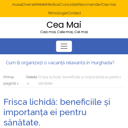
Acasa
Diverse
Retete
Medical
Curiozitati
Recomandari
Cea mai
Tehnologie
Contact
Cea Mai
Cea mai, Cele mai, Cel mai
Cum îți organizezi o vacanță relaxantă în Hurghada?
Operație cancer colon București: ce presupune tratamentul chirurgical
Multisite WordPress și Mastodon: cum gestionezi mai multe site-uri
Prima
Retete
Frisca lichidă: beneficiile și importanța ei pentru
2025: cum eviți canibalizarea cuvintelor cheie între articole SEO
pagină
sănătate.
Cum îți revii după o serie lungă de bilete pierdute la pariuri sportive
Diverticulita: când este necesară operația?
Frisca lichidă: beneficiile și
importanța ei pentru
sănătate.