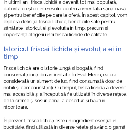
În ultimii ani, frisca lichidă a devenit tot mai populară,
datorită creșterii interesului pentru alimentația sănătoasă
și pentru beneficiile pe care le oferă. În acest capitol, vom
explora definiția friscai lichide, beneficiile sale pentru
sănătate, istoricul ei și evoluția în timp, precum și
importanța alegerii unei friscai lichide de calitate.
Istoricul friscai lichide și evoluția ei în
timp
Frisca lichidă are o istorie lungă și bogată, fiind
consumată încă din antichitate. În Evul Mediu, ea era
considerată un aliment de lux, fiind consumată doar de
nobili și oameni înstăriți. Cu timpul, frisca lichidă a devenit
mai accesibilă și a început să fie utilizată în diverse rețete,
de la creme și sosuri până la deserturi și băuturi
răcoritoare.
În prezent, frisca lichidă este un ingredient esențial în
bucătărie, fiind utilizată în diverse rețete și având o gamă