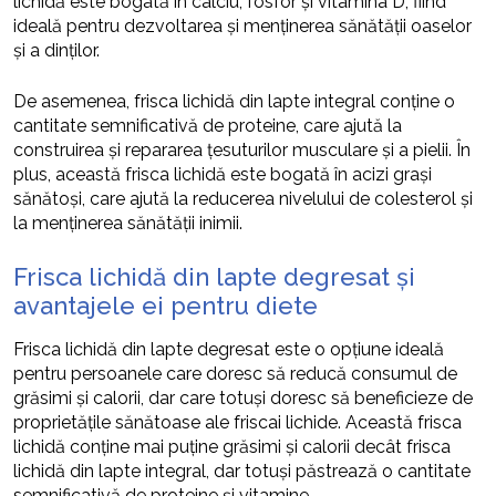
lichidă este bogată în calciu, fosfor și vitamina D, fiind
ideală pentru dezvoltarea și menținerea sănătății oaselor
și a dinților.
De asemenea, frisca lichidă din lapte integral conține o
cantitate semnificativă de proteine, care ajută la
construirea și repararea țesuturilor musculare și a pielii. În
plus, această frisca lichidă este bogată în acizi grași
sănătoși, care ajută la reducerea nivelului de colesterol și
la menținerea sănătății inimii.
Frisca lichidă din lapte degresat și
avantajele ei pentru diete
Frisca lichidă din lapte degresat este o opțiune ideală
pentru persoanele care doresc să reducă consumul de
grăsimi și calorii, dar care totuși doresc să beneficieze de
proprietățile sănătoase ale friscai lichide. Această frisca
lichidă conține mai puține grăsimi și calorii decât frisca
lichidă din lapte integral, dar totuși păstrează o cantitate
semnificativă de proteine și vitamine.