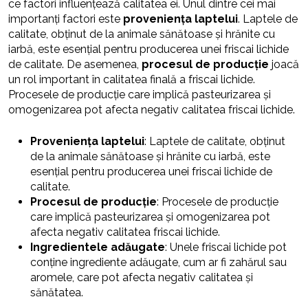
ce factori influențează calitatea ei. Unul dintre cei mai
importanți factori este
proveniența laptelui
. Laptele de
calitate, obținut de la animale sănătoase și hrănite cu
iarbă, este esențial pentru producerea unei friscai lichide
de calitate. De asemenea,
procesul de producție
joacă
un rol important în calitatea finală a friscai lichide.
Procesele de producție care implică pasteurizarea și
omogenizarea pot afecta negativ calitatea friscai lichide.
Proveniența laptelui
: Laptele de calitate, obținut
de la animale sănătoase și hrănite cu iarbă, este
esențial pentru producerea unei friscai lichide de
calitate.
Procesul de producție
: Procesele de producție
care implică pasteurizarea și omogenizarea pot
afecta negativ calitatea friscai lichide.
Ingredientele adăugate
: Unele friscai lichide pot
conține ingrediente adăugate, cum ar fi zahărul sau
aromele, care pot afecta negativ calitatea și
sănătatea.