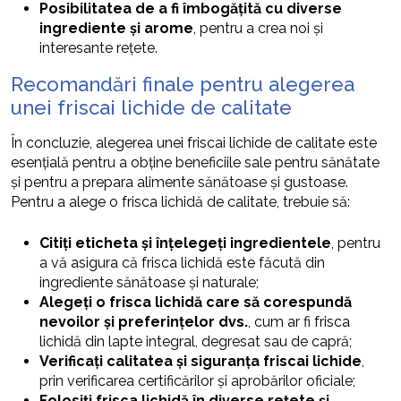
Posibilitatea de a fi îmbogățită cu diverse
ingrediente și arome
, pentru a crea noi și
interesante rețete.
Recomandări finale pentru alegerea
unei friscai lichide de calitate
În concluzie, alegerea unei friscai lichide de calitate este
esențială pentru a obține beneficiile sale pentru sănătate
și pentru a prepara alimente sănătoase și gustoase.
Pentru a alege o frisca lichidă de calitate, trebuie să:
Citiți eticheta și înțelegeți ingredientele
, pentru
a vă asigura că frisca lichidă este făcută din
ingrediente sănătoase și naturale;
Alegeți o frisca lichidă care să corespundă
nevoilor și preferințelor dvs.
, cum ar fi frisca
lichidă din lapte integral, degresat sau de capră;
Verificați calitatea și siguranța friscai lichide
,
prin verificarea certificărilor și aprobărilor oficiale;
Folosiți frisca lichidă în diverse rețete și