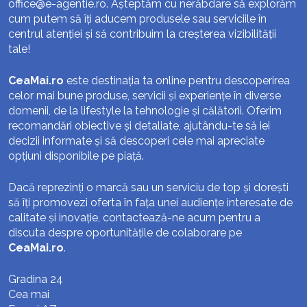
office@e-agentie.ro
. Așteptăm cu nerăbdare să explorăm
cum putem să îți aducem produsele sau serviciile în
centrul atenției și să contribuim la creșterea vizibilității
tale!
CeaMai.ro
este destinația ta online pentru descoperirea
celor mai bune produse, servicii și experiențe în diverse
domenii, de la lifestyle la tehnologie și călătorii. Oferim
recomandări obiective și detaliate, ajutându-te să iei
decizii informate și să descoperi cele mai apreciate
opțiuni disponibile pe piață.
Dacă reprezinți o marcă sau un serviciu de top și dorești
să îți promovezi oferta în fața unei audiențe interesate de
calitate și inovație, contactează-ne acum pentru a
discuta despre oportunitățile de colaborare pe
CeaMai.ro
.
Gradina 24
Cea mai