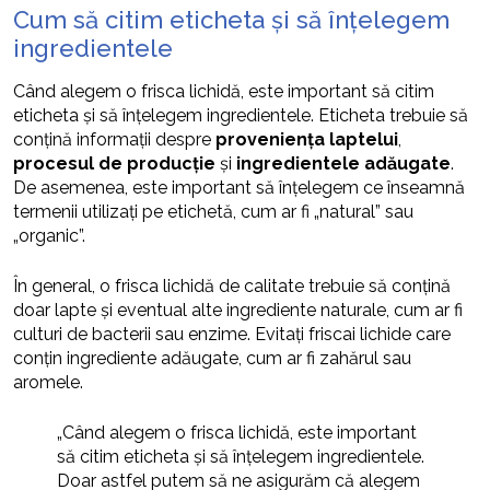
Cum să citim eticheta și să înțelegem
ingredientele
Când alegem o frisca lichidă, este important să citim
eticheta și să înțelegem ingredientele. Eticheta trebuie să
conțină informații despre
proveniența laptelui
,
procesul de producție
și
ingredientele adăugate
.
De asemenea, este important să înțelegem ce înseamnă
termenii utilizați pe etichetă, cum ar fi „natural” sau
„organic”.
În general, o frisca lichidă de calitate trebuie să conțină
doar lapte și eventual alte ingrediente naturale, cum ar fi
culturi de bacterii sau enzime. Evitați friscai lichide care
conțin ingrediente adăugate, cum ar fi zahărul sau
aromele.
„Când alegem o frisca lichidă, este important
să citim eticheta și să înțelegem ingredientele.
Doar astfel putem să ne asigurăm că alegem