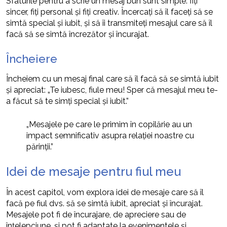
Sfaturile pentru a scrie un mesaj bun sunt simple: fiți
sincer, fiți personal și fiți creativ. Încercați să îl faceți să se
simtă special și iubit, și să îi transmiteți mesajul care să îl
facă să se simtă încrezător și încurajat.
Încheiere
Încheiem cu un mesaj final care să îl facă să se simtă iubit
și apreciat: „Te iubesc, fiule meu! Sper că mesajul meu te-
a făcut să te simți special și iubit.”
„Mesajele pe care le primim în copilărie au un
impact semnificativ asupra relației noastre cu
părinții.”
Idei de mesaje pentru fiul meu
În acest capitol, vom explora idei de mesaje care să îl
facă pe fiul dvs. să se simtă iubit, apreciat și încurajat.
Mesajele pot fi de încurajare, de apreciere sau de
înțelepciune, și pot fi adaptate la evenimentele și