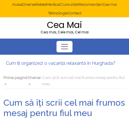
Acasa
Diverse
Retete
Medical
Curiozitati
Recomandari
Cea mai
Tehnologie
Contact
Cea Mai
Cea mai, Cele mai, Cel mai
Cum îți organizezi o vacanță relaxantă în Hurghada?
Operație cancer colon București: ce presupune tratamentul chirurgical
Multisite WordPress și Mastodon: cum gestionezi mai multe site-uri
Prima pagină
Diverse
Cum să îți scrii cel mai frumos mesaj pentru fiul
2025: cum eviți canibalizarea cuvintelor cheie între articole SEO
meu
Cum îți revii după o serie lungă de bilete pierdute la pariuri sportive
Diverticulita: când este necesară operația?
Cum să îți scrii cel mai frumos
mesaj pentru fiul meu