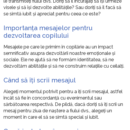
le transmiteți fiului dvs. Doriți să îl încurajați să își urmeze
visele și să își dezvolte abilitățile? Sau doriți să îl facă să
se simtă iubit și apreciat pentru ceea ce este?
Importanța mesajelor pentru
dezvoltarea copilului
Mesajele pe care le primim în copilărie au un impact
semnificativ asupra dezvoltării noastre emoționale și
sociale. Ele ne ajută să ne formăm identitatea, să ne
dezvoltăm abilitățile și să ne construim relațiile cu ceilalți.
Când să îți scrii mesajul
Alegeți momentul potrivit pentru a îți scrii mesajul, astfel
încât să fie în concordanță cu evenimentul sau
sărbătoarea respectivă. De pildă, dacă doriți să îți scrii un
mesaj pentru ziua de naștere a fiului dvs., alegeți un
moment în care el să se simtă special și iubit.