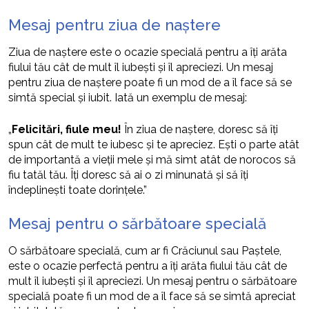
Mesaj pentru ziua de naștere
Ziua de naștere este o ocazie specială pentru a îți arăta
fiului tău cât de mult îl iubești și îl apreciezi. Un mesaj
pentru ziua de naștere poate fi un mod de a îl face să se
simtă special și iubit. Iată un exemplu de mesaj:
„
Felicitări, fiule meu!
În ziua de naștere, doresc să îți
spun cât de mult te iubesc și te apreciez. Ești o parte atât
de importantă a vieții mele și mă simt atât de norocos să
fiu tatăl tău. Îți doresc să ai o zi minunată și să îți
îndeplinești toate dorințele.”
Mesaj pentru o sărbătoare specială
O sărbătoare specială, cum ar fi Crăciunul sau Paștele,
este o ocazie perfectă pentru a îți arăta fiului tău cât de
mult îl iubești și îl apreciezi. Un mesaj pentru o sărbătoare
specială poate fi un mod de a îl face să se simtă apreciat