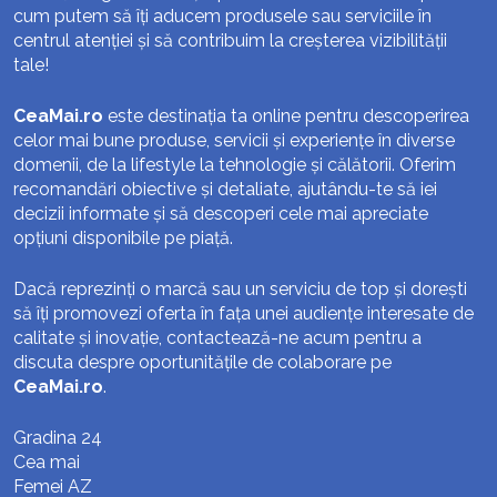
cum putem să îți aducem produsele sau serviciile în
centrul atenției și să contribuim la creșterea vizibilității
tale!
CeaMai.ro
este destinația ta online pentru descoperirea
celor mai bune produse, servicii și experiențe în diverse
domenii, de la lifestyle la tehnologie și călătorii. Oferim
recomandări obiective și detaliate, ajutându-te să iei
decizii informate și să descoperi cele mai apreciate
opțiuni disponibile pe piață.
Dacă reprezinți o marcă sau un serviciu de top și dorești
să îți promovezi oferta în fața unei audiențe interesate de
calitate și inovație, contactează-ne acum pentru a
discuta despre oportunitățile de colaborare pe
CeaMai.ro
.
Gradina 24
Cea mai
Femei AZ