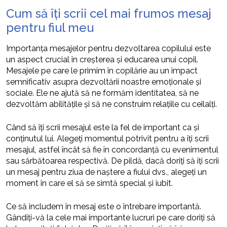
Cum să îți scrii cel mai frumos mesaj
pentru fiul meu
Importanța mesajelor pentru dezvoltarea copilului este
un aspect crucial în creșterea și educarea unui copil.
Mesajele pe care le primim în copilărie au un impact
semnificativ asupra dezvoltării noastre emoționale și
sociale. Ele ne ajută să ne formăm identitatea, să ne
dezvoltăm abilitățile și să ne construim relațiile cu ceilalți.
Când să îți scrii mesajul este la fel de important ca și
conținutul lui. Alegeți momentul potrivit pentru a îți scrii
mesajul, astfel încât să fie în concordanță cu evenimentul
sau sărbătoarea respectivă. De pildă, dacă doriți să îți scrii
un mesaj pentru ziua de naștere a fiului dvs., alegeți un
moment în care el să se simtă special și iubit.
Ce să includem în mesaj este o întrebare importantă.
Gândiți-vă la cele mai importante lucruri pe care doriți să