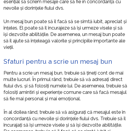
esențial să scriem mesaje care să fie în concordanță cu
nevoile și dorințele fiului dvs.
Un mesaj bun poate să îl facă să se simtă iubit, apreciat și
înțeles. El poate să îl încurajeze să își urmeze visele și să
își dezvolte abilitățile. De asemenea, un mesaj bun poate
să îl ajute să înțeleagă valorile și principiile importante ale
vieții.
Sfaturi pentru a scrie un mesaj bun
Pentru a scrie un mesaj bun, trebuie să țineți cont de mai
multe lucruri. În primul rând, trebuie să vă adresați direct
fiului dvs. și să folosiți numele lui. De asemenea, trebuie să
folosiți amintiri și experiențe comune care să facă mesajul
să fie mai personal și mai emoțional.
În al doilea rând, trebuie să vă asigurați că mesajul este în
concordanță cu nevoile și dorințele fiului dvs. Trebuie să îl
încurajați să își urmeze visele și să își dezvolte abilitățile.