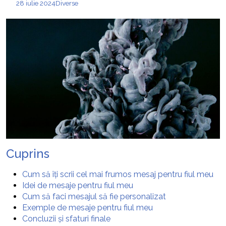
28 iulie 2024
Diverse
Cuprins
Cum să îți scrii cel mai frumos mesaj pentru fiul meu
Idei de mesaje pentru fiul meu
Cum să faci mesajul să fie personalizat
Exemple de mesaje pentru fiul meu
Concluzii și sfaturi finale