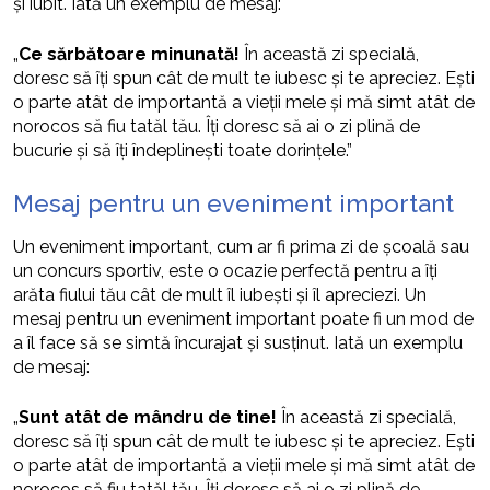
și iubit. Iată un exemplu de mesaj:
„
Ce sărbătoare minunată!
În această zi specială,
doresc să îți spun cât de mult te iubesc și te apreciez. Ești
o parte atât de importantă a vieții mele și mă simt atât de
norocos să fiu tatăl tău. Îți doresc să ai o zi plină de
bucurie și să îți îndeplinești toate dorințele.”
Mesaj pentru un eveniment important
Un eveniment important, cum ar fi prima zi de școală sau
un concurs sportiv, este o ocazie perfectă pentru a îți
arăta fiului tău cât de mult îl iubești și îl apreciezi. Un
mesaj pentru un eveniment important poate fi un mod de
a îl face să se simtă încurajat și susținut. Iată un exemplu
de mesaj:
„
Sunt atât de mândru de tine!
În această zi specială,
doresc să îți spun cât de mult te iubesc și te apreciez. Ești
o parte atât de importantă a vieții mele și mă simt atât de
norocos să fiu tatăl tău. Îți doresc să ai o zi plină de