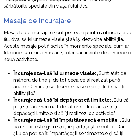
sărbătorile speciale din viața fiului dvs.
Mesaje de încurajare
Mesajele de încurajare sunt perfecte pentru a îl încuraja pe
fiul dvs. să își urmeze visele și să își dezvolte abilitățile.
Aceste mesaje pot fi scrise în momente speciale, cum ar
fi la începutul unui nou an școlar sau înainte de a începe o
nouă activitate.
Încurajează-l să își urmeze visele
: „Sunt atât de
mândru de tine și de tot ceea ce ai realizat până
acum. Continuă să îți urmezi visele și să îți dezvolți
abilitățile.”
Încurajează-l să își depășească limitele
: „Știu că
poți să faci mai mult decât crezi. Încearcă să îți
depășești limitele și să îți realizezi obiectivele.”
Încurajează-l să își împărtășească emoțiile
: „Știu
că uneori este greu să îți împărtășești emoțiile. Dar
știu că poți să îți împărtășești sentimentele și să îți