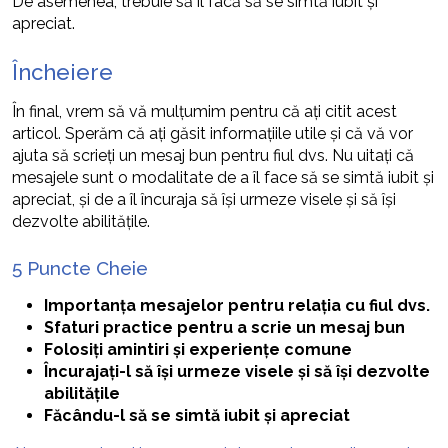
De asemenea, trebuie să îl facă să se simtă iubit și
apreciat.
Încheiere
În final, vrem să vă mulțumim pentru că ați citit acest
articol. Sperăm că ați găsit informațiile utile și că vă vor
ajuta să scrieți un mesaj bun pentru fiul dvs. Nu uitați că
mesajele sunt o modalitate de a îl face să se simtă iubit și
apreciat, și de a îl încuraja să își urmeze visele și să își
dezvolte abilitățile.
5 Puncte Cheie
Importanța mesajelor pentru relația cu fiul dvs.
Sfaturi practice pentru a scrie un mesaj bun
Folosiți amintiri și experiențe comune
Încurajați-l să își urmeze visele și să își dezvolte
abilitățile
Făcându-l să se simtă iubit și apreciat