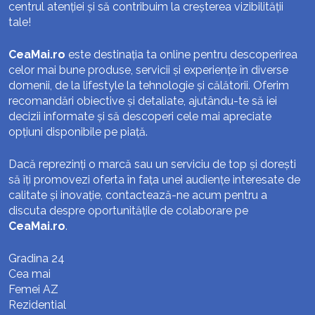
centrul atenției și să contribuim la creșterea vizibilității
tale!
CeaMai.ro
este destinația ta online pentru descoperirea
celor mai bune produse, servicii și experiențe în diverse
domenii, de la lifestyle la tehnologie și călătorii. Oferim
recomandări obiective și detaliate, ajutându-te să iei
decizii informate și să descoperi cele mai apreciate
opțiuni disponibile pe piață.
Dacă reprezinți o marcă sau un serviciu de top și dorești
să îți promovezi oferta în fața unei audiențe interesate de
calitate și inovație, contactează-ne acum pentru a
discuta despre oportunitățile de colaborare pe
CeaMai.ro
.
Gradina 24
Cea mai
Femei AZ
Rezidential