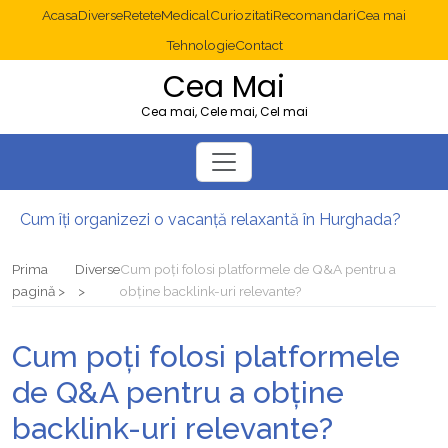
Acasa
Diverse
Retete
Medical
Curiozitati
Recomandari
Cea mai
Tehnologie
Contact
Cea Mai
Cea mai, Cele mai, Cel mai
Cum îți organizezi o vacanță relaxantă în Hurghada?
Operație cancer colon București: ce presupune tratamentul chirurgical
Multisite WordPress și Mastodon: cum gestionezi mai multe site-uri
Prima
Diverse
Cum poți folosi platformele de Q&A pentru a
2025: cum eviți canibalizarea cuvintelor cheie între articole SEO
pagină
obține backlink-uri relevante?
Cum îți revii după o serie lungă de bilete pierdute la pariuri sportive
Diverticulita: când este necesară operația?
Cum poți folosi platformele
de Q&A pentru a obține
backlink-uri relevante?