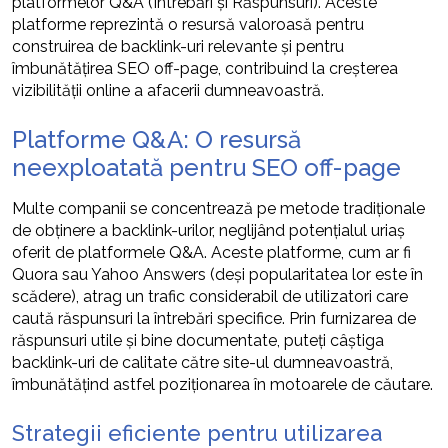
platformelor Q&A (Întrebări și Răspunsuri). Aceste
platforme reprezintă o resursă valoroasă pentru
construirea de backlink-uri relevante și pentru
îmbunătățirea SEO off-page, contribuind la creșterea
vizibilității online a afacerii dumneavoastră.
Platforme Q&A: O resursă
neexploatată pentru SEO off-page
Multe companii se concentrează pe metode tradiționale
de obținere a backlink-urilor, neglijând potențialul uriaș
oferit de platformele Q&A. Aceste platforme, cum ar fi
Quora sau Yahoo Answers (deși popularitatea lor este în
scădere), atrag un trafic considerabil de utilizatori care
caută răspunsuri la întrebări specifice. Prin furnizarea de
răspunsuri utile și bine documentate, puteți câștiga
backlink-uri de calitate către site-ul dumneavoastră,
îmbunătățind astfel poziționarea în motoarele de căutare.
Strategii eficiente pentru utilizarea