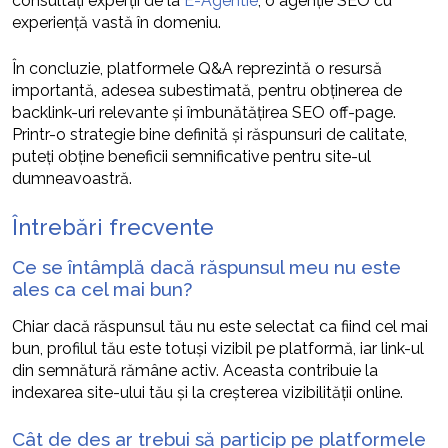
consultați experții de la
E-Agentie
, o agenție SEO cu
experiență vastă în domeniu.
În concluzie, platformele Q&A reprezintă o resursă
importantă, adesea subestimată, pentru obținerea de
backlink-uri relevante și îmbunătățirea SEO off-page.
Printr-o strategie bine definită și răspunsuri de calitate,
puteți obține beneficii semnificative pentru site-ul
dumneavoastră.
Întrebări frecvente
Ce se întâmplă dacă răspunsul meu nu este
ales ca cel mai bun?
Chiar dacă răspunsul tău nu este selectat ca fiind cel mai
bun, profilul tău este totuși vizibil pe platformă, iar link-ul
din semnătură rămâne activ. Aceasta contribuie la
indexarea site-ului tău și la creșterea vizibilității online.
Cât de des ar trebui să particip pe platformele