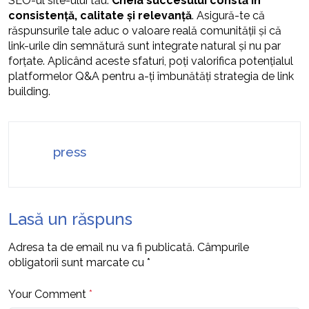
SEO-ul site-ului tău.
Cheia succesului constă în
consistență, calitate și relevanță
. Asigură-te că
răspunsurile tale aduc o valoare reală comunității și că
link-urile din semnătură sunt integrate natural și nu par
forțate. Aplicând aceste sfaturi, poți valorifica potențialul
platformelor Q&A pentru a-ți îmbunătăți strategia de link
building.
press
Lasă un răspuns
Adresa ta de email nu va fi publicată.
Câmpurile
obligatorii sunt marcate cu
*
Your Comment
*