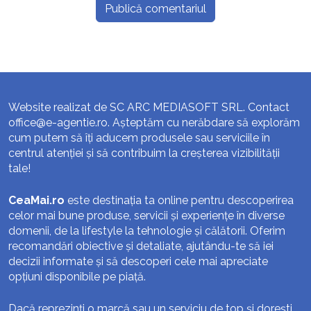
Website realizat de SC ARC MEDIASOFT SRL. Contact
office@e-agentie.ro
. Așteptăm cu nerăbdare să explorăm
cum putem să îți aducem produsele sau serviciile în
centrul atenției și să contribuim la creșterea vizibilității
tale!
CeaMai.ro
este destinația ta online pentru descoperirea
celor mai bune produse, servicii și experiențe în diverse
domenii, de la lifestyle la tehnologie și călătorii. Oferim
recomandări obiective și detaliate, ajutându-te să iei
decizii informate și să descoperi cele mai apreciate
opțiuni disponibile pe piață.
Dacă reprezinți o marcă sau un serviciu de top și dorești