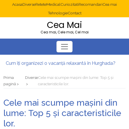
Acasa
Diverse
Retete
Medical
Curiozitati
Recomandari
Cea mai
Tehnologie
Contact
Cea Mai
Cea mai, Cele mai, Cel mai
Cum îți organizezi o vacanță relaxantă în Hurghada?
Operație cancer colon București: ce presupune tratamentul chirurgical
Multisite WordPress și Mastodon: cum gestionezi mai multe site-uri
Prima
Diverse
Cele mai scumpe mașini din lume: Top 5 și
2025: cum eviți canibalizarea cuvintelor cheie între articole SEO
pagină
caracteristicile lor.
Cum îți revii după o serie lungă de bilete pierdute la pariuri sportive
Diverticulita: când este necesară operația?
Cele mai scumpe mașini din
lume: Top 5 și caracteristicile
lor.