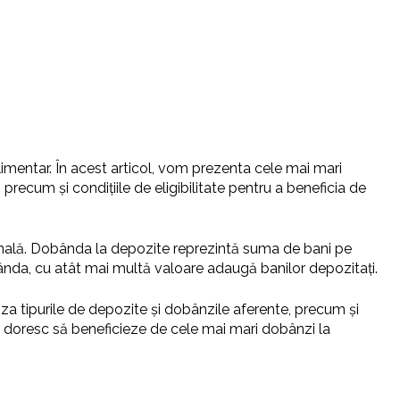
plimentar. În acest articol, vom prezenta cele mai mari
recum și condițiile de eligibilitate pentru a beneficia de
onală. Dobânda la depozite reprezintă suma de bani pe
obânda, cu atât mai multă valoare adaugă banilor depozitați.
za tipurile de depozite și dobânzile aferente, precum și
e doresc să beneficieze de cele mai mari dobânzi la