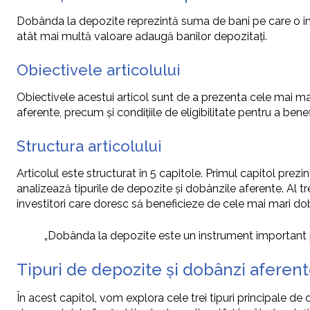
Dobânda la depozite reprezintă suma de bani pe care o inst
atât mai multă valoare adaugă banilor depozitați.
Obiectivele articolului
Obiectivele acestui articol sunt de a prezenta cele mai ma
aferente, precum și condițiile de eligibilitate pentru a bene
Structura articolului
Articolul este structurat în 5 capitole. Primul capitol pre
analizează tipurile de depozite și dobânzile aferente. Al 
investitori care doresc să beneficieze de cele mai mari do
„Dobânda la depozite este un instrument important pen
Tipuri de depozite și dobânzi aferen
În acest capitol, vom explora cele trei tipuri principale d