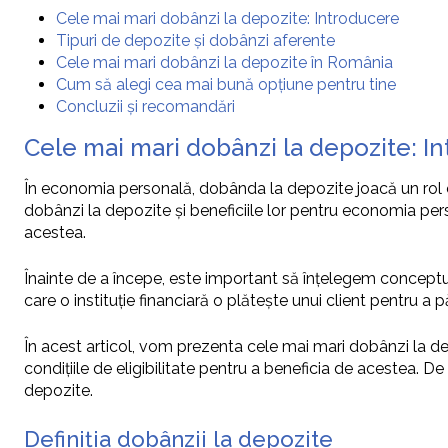
Cele mai mari dobânzi la depozite: Introducere
Tipuri de depozite și dobânzi aferente
Cele mai mari dobânzi la depozite în România
Cum să alegi cea mai bună opțiune pentru tine
Concluzii și recomandări
Cele mai mari dobânzi la depozite: I
În economia personală, dobânda la depozite joacă un rol cru
dobânzi la depozite și beneficiile lor pentru economia pers
acestea.
Înainte de a începe, este important să înțelegem concept
care o instituție financiară o plătește unui client pentru 
În acest articol, vom prezenta cele mai mari dobânzi la de
condițiile de eligibilitate pentru a beneficia de acestea.
depozite.
Definiția dobânzii la depozite