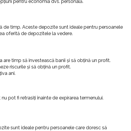
e opțiuni pentru economia dvs. personală.
ă de timp. Aceste depozite sunt ideale pentru persoanele
 oferită de depozitele la vedere.
re timp să investească banii și să obțină un profit.
 riscurile și să obțină un profit.
iva ani.
nu pot fi retrasiți înainte de expirarea termenului.
pozite sunt ideale pentru persoanele care doresc să