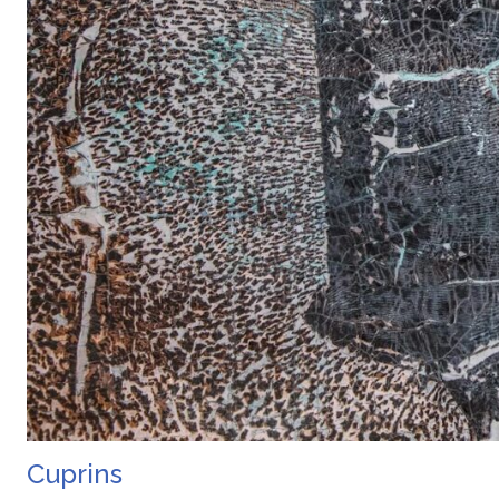
Cuprins