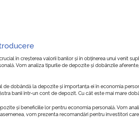
ntroducere
cial în creșterea valorii banilor și în obținerea unui venit su
onală. Vom analiza tipurile de depozite și dobânzile aferente, p
ul de dobândă la depozite și importanța ei în economia pers
a păstra banii într-un cont de depozit. Cu cât este mai mare d
pozite și beneficiile lor pentru economia personală. Vom anali
 De asemenea, vom prezenta recomandări pentru investitori car