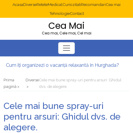
Acasa
Diverse
Retete
Medical
Curiozitati
Recomandari
Cea mai
Tehnologie
Contact
Cea Mai
Cea mai, Cele mai, Cel mai
Cum îți organizezi o vacanță relaxantă în Hurghada?
Operație cancer colon București: ce presupune tratamentul chirurgical
Multisite WordPress și Mastodon: cum gestionezi mai multe site-uri
Prima
Diverse
Cele mai bune spray-uri pentru arsuri: Ghidul
2025: cum eviți canibalizarea cuvintelor cheie între articole SEO
pagină
dvs. de alegere.
Cum îți revii după o serie lungă de bilete pierdute la pariuri sportive
Diverticulita: când este necesară operația?
Cele mai bune spray-uri
pentru arsuri: Ghidul dvs. de
alegere.