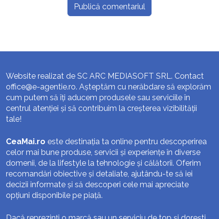
Website realizat de SC ARC MEDIASOFT SRL. Contact
office@e-agentie.ro
. Așteptăm cu nerăbdare să explorăm
cum putem să îți aducem produsele sau serviciile în
centrul atenției și să contribuim la creșterea vizibilității
tale!
CeaMai.ro
este destinația ta online pentru descoperirea
celor mai bune produse, servicii și experiențe în diverse
domenii, de la lifestyle la tehnologie și călătorii. Oferim
recomandări obiective și detaliate, ajutându-te să iei
decizii informate și să descoperi cele mai apreciate
opțiuni disponibile pe piață.
Dacă reprezinți o marcă sau un serviciu de top și dorești