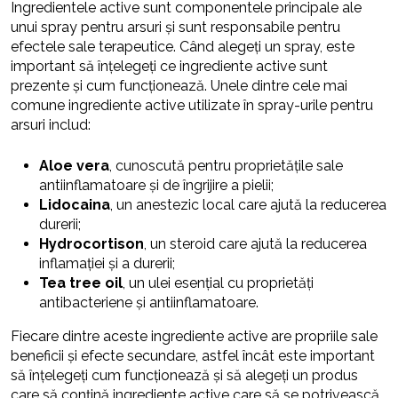
Ingredientele active sunt componentele principale ale
unui spray pentru arsuri și sunt responsabile pentru
efectele sale terapeutice. Când alegeți un spray, este
important să înțelegeți ce ingrediente active sunt
prezente și cum funcționează. Unele dintre cele mai
comune ingrediente active utilizate în spray-urile pentru
arsuri includ:
Aloe vera
, cunoscută pentru proprietățile sale
antiinflamatoare și de îngrijire a pielii;
Lidocaina
, un anestezic local care ajută la reducerea
durerii;
Hydrocortison
, un steroid care ajută la reducerea
inflamației și a durerii;
Tea tree oil
, un ulei esențial cu proprietăți
antibacteriene și antiinflamatoare.
Fiecare dintre aceste ingrediente active are propriile sale
beneficii și efecte secundare, astfel încât este important
să înțelegeți cum funcționează și să alegeți un produs
care să conțină ingrediente active care să se potrivească