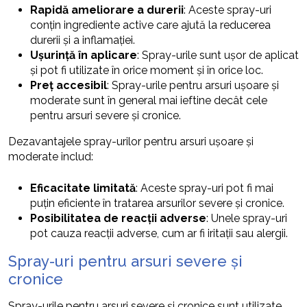
Rapidă ameliorare a durerii
: Aceste spray-uri
conțin ingrediente active care ajută la reducerea
durerii și a inflamației.
Ușurință în aplicare
: Spray-urile sunt ușor de aplicat
și pot fi utilizate în orice moment și în orice loc.
Preț accesibil
: Spray-urile pentru arsuri ușoare și
moderate sunt în general mai ieftine decât cele
pentru arsuri severe și cronice.
Dezavantajele spray-urilor pentru arsuri ușoare și
moderate includ:
Eficacitate limitată
: Aceste spray-uri pot fi mai
puțin eficiente în tratarea arsurilor severe și cronice.
Posibilitatea de reacții adverse
: Unele spray-uri
pot cauza reacții adverse, cum ar fi iritații sau alergii.
Spray-uri pentru arsuri severe și
cronice
Spray-urile pentru arsuri severe și cronice sunt utilizate