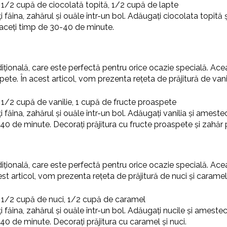
, 1/2 cupă de ciocolată topită, 1/2 cupă de lapte
i făina, zahărul și ouăle într-un bol. Adăugați ciocolata topit
oaceți timp de 30-40 de minute.
tradițională, care este perfectă pentru orice ocazie specială. Ac
pete. În acest articol, vom prezenta rețeta de prăjitură de vanil
 1/2 cupă de vanilie, 1 cupă de fructe proaspete
i făina, zahărul și ouăle într-un bol. Adăugați vanilia și ame
-40 de minute. Decorați prăjitura cu fructe proaspete și zahăr 
radițională, care este perfectă pentru orice ocazie specială. Ace
cest articol, vom prezenta rețeta de prăjitură de nuci și carame
, 1/2 cupă de nuci, 1/2 cupă de caramel
i făina, zahărul și ouăle într-un bol. Adăugați nucile și ame
-40 de minute. Decorați prăjitura cu caramel și nuci.