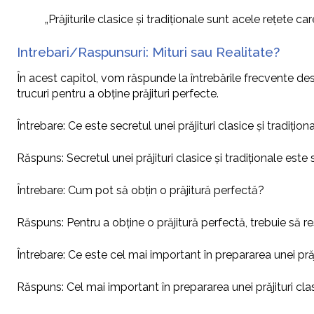
„Prăjiturile clasice și tradiționale sunt acele rețete car
Intrebari/Raspunsuri: Mituri sau Realitate?
În acest capitol, vom răspunde la întrebările frecvente despre
trucuri pentru a obține prăjituri perfecte.
Întrebare: Ce este secretul unei prăjituri clasice și tradițion
Răspuns: Secretul unei prăjituri clasice și tradiționale este 
Întrebare: Cum pot să obțin o prăjitură perfectă?
Răspuns: Pentru a obține o prăjitură perfectă, trebuie să res
Întrebare: Ce este cel mai important în prepararea unei prăji
Răspuns: Cel mai important în prepararea unei prăjituri clasi