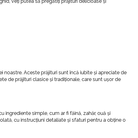
id, veți putea să pregătiți prăjituri delicioase și
iei noastre. Aceste prăjituri sunt încă iubite și apreciate de
te de prăjituri clasice și tradiționale, care sunt ușor de
cu ingrediente simple, cum ar fi făină, zahăr, ouă și
ată, cu instrucțiuni detaliate și sfaturi pentru a obține o