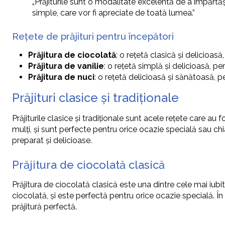
„Prăjiturile sunt o modalitate excelentă de a împărtăși
simple, care vor fi apreciate de toată lumea.”
Rețete de prăjituri pentru începători
Prăjitura de ciocolată
: o rețetă clasică și delicioas
Prăjitura de vanilie
: o rețetă simplă și delicioasă, pe
Prăjitura de nuci
: o rețetă delicioasă și sănătoasă, p
Prăjituri clasice și tradiționale
Prăjiturile clasice și tradiționale sunt acele rețete care au f
mulți, și sunt perfecte pentru orice ocazie specială sau chia
preparat și delicioase.
Prăjitura de ciocolată clasică
Prăjitura de ciocolată clasică este una dintre cele mai iubit
ciocolată, și este perfectă pentru orice ocazie specială. În 
prăjitură perfectă.