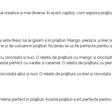
 mai creative și mai diverse. În acest capitol, vom explora prăji
și este firesc să le găsim și în prăjituri. Mango, piersică, și ki
e și de culoare în prăjituri, făcându-le să fie perfecte pentru o
u ciocolată și nuci. O rețetă de prăjitură cu mango și ciocola
ește perfect cu vanilie și caramel. O rețetă de prăjitură cu pi
ocolată albă și nuci. O rețetă de prăjitură cu kiwi și ciocola
ină perfect în prăjituri. Aceste prăjituri sunt perfecte pentr