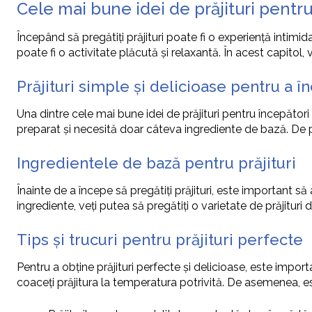
Cele mai bune idei de prăjituri pentr
Începând să pregătiți prăjituri poate fi o experiență intimid
poate fi o activitate plăcută și relaxantă. În acest capitol
Prăjituri simple și delicioase pentru a î
Una dintre cele mai bune idei de prăjituri pentru începători
preparat și necesită doar câteva ingrediente de bază. De p
Ingredientele de bază pentru prăjituri
Înainte de a începe să pregătiți prăjituri, este important să
ingrediente, veți putea să pregătiți o varietate de prăjituri 
Tips și trucuri pentru prăjituri perfecte
Pentru a obține prăjituri perfecte și delicioase, este impor
coaceți prăjitura la temperatura potrivită. De asemenea, e