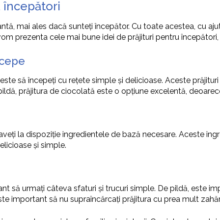
u începători
antă, mai ales dacă sunteți începător. Cu toate acestea, cu ajut
, vom prezenta cele mai bune idei de prăjituri pentru începători,
ncepe
 este să începeți cu rețete simple și delicioase. Aceste prăjit
ildă, prăjitura de ciocolată este o opțiune excelentă, deoarec
 aveți la dispoziție ingredientele de bază necesare. Aceste ingr
delicioase și simple.
tant să urmați câteva sfaturi și trucuri simple. De pildă, este 
ste important să nu supraîncărcați prăjitura cu prea mult zahă