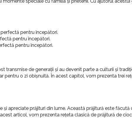
 momente speciale cu familia și prietenii. Cu ajutorul acestui gh
ă, perfectă pentru începători.
rfectă pentru începători.
erfectă pentru începători.
ost transmise de generații și au devenit parte a culturii și tradiț
r pentru o zi obișnuită. În acest capitol, vom prezenta trei rețe
e și apreciate prăjituri din lume. Această prăjitură este făcută 
acest articol, vom prezenta rețeta clasică de prăjitură de ciocol