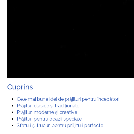
Cuprins
Cele mai bune idei de prăjituri pentru începători
Prăjituri clasice și tradiționale
Prăjituri moderne și creative
Prăjituri pentru ocazii speciale
Sfaturi și trucuri pentru prăjituri perfecte