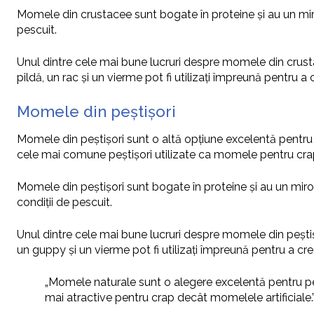
Momele din crustacee sunt bogate în proteine și au un miros
pescuit.
Unul dintre cele mai bune lucruri despre momele din crusta
pildă, un rac și un vierme pot fi utilizați împreună pentru
Momele din peștișori
Momele din peștișori sunt o altă opțiune excelentă pentru 
cele mai comune peștișori utilizate ca momele pentru cra
Momele din peștișori sunt bogate în proteine și au un miros
condiții de pescuit.
Unul dintre cele mai bune lucruri despre momele din peștiș
un guppy și un vierme pot fi utilizați împreună pentru a c
„Momele naturale sunt o alegere excelentă pentru pe
mai atractive pentru crap decât momelele artificiale.