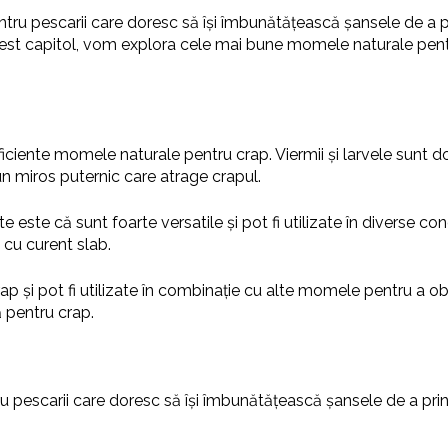
ru pescarii care doresc să își îmbunătățească șansele de a p
cest capitol, vom explora cele mai bune momele naturale pentru
ficiente momele naturale pentru crap. Viermii și larvele sunt
un miros puternic care atrage crapul.
ste că sunt foarte versatile și pot fi utilizate în diverse condi
 cu curent slab.
ap și pot fi utilizate în combinație cu alte momele pentru a ob
ă pentru crap.
 pescarii care doresc să își îmbunătățească șansele de a prin