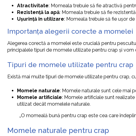
Atractivitate
: Momeala trebuie să fie atractivă pentru 
Rezistență la apă
: Momeala trebuie să fie rezistentă
Ușurință în utilizare
: Momeala trebuie să fie ușor de u
Importanța alegerii corecte a momelei
Alegerea corectă a momelei este crucială pentru pescuitul 
principalele tipuri de momele utilizate pentru crap și vom 
Tipuri de momele utilizate pentru crap
Există mai multe tipuri de momele utilizate pentru crap, cu
Momele naturale
: Momele naturale sunt cele mai pop
Momele artificiale
: Momele artificiale sunt realizate
utilizat decât momelele naturale.
„O momeală bună pentru crap este cea care îndeplineșt
Momele naturale pentru crap