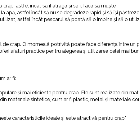
crap, astfel încât să îl atragă și să îl facă să muște.
 la apă, astfel încât să nu se degradeze rapid și să își păstrez
tilizat, astfel încât pescarul să poată să o îmbine și să o utili
de crap. O momeală potrivită poate face diferența între un pes
oferi sfaturi practice pentru alegerea și utilizarea celei mai 
m ar fi:
ulare și mai eficiente pentru crap. Ele sunt realizate din mater
 din materiale sintetice, cum ar fi plastic, metal și materiale 
e caracteristicile ideale și este atractivă pentru crap.”