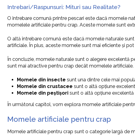
Intrebari/Raspunsuri: Mituri sau Realitate?
O întrebare comună printre pescari este dacă momele natu
momelele artificiale pentru crap. Aceste momele sunt extra
O altă întrebare comună este dacă momele naturale sunt
artificiale. În plus, aceste momele sunt mai eficiente și pot f
În concluzie, momele naturale sunt o alegere excelentă pe
sunt mai atractive pentru crap decât momelele artificiale. În
Momele din insecte
sunt una dintre cele mai popula
Momele din crustacee
sunt o altă opțiune excelent
Momele din peștișori
sunt o altă opțiune excelentă 
În următorul capitol, vom explora momele artificiale pentru
Momele artificiale pentru crap
Momele artificiale pentru crap sunt o categorie largă de