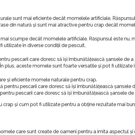
rale sunt mai eficiente decât momelele artificiale. Răspunsu
se din natură și sunt mai atractive pentru crap decât momelel
 mai scumpe decât momelele artificiale. Răspunsul este nu
i utilizate în diverse condiții de pescuit.
ntru pescarii care doresc să își îmbunătățească șansele de a
 plus, aceste momele sunt foarte versatile și pot fi utilizate î
re și eficiente momele naturale pentru crap.
ă pentru pescarii care doresc să își îmbunătățească șansele d
pentru pescarii care doresc să își îmbunătățească șansele de 
 crap și cum pot fi utilizate pentru a obține rezultate mai bun
 momele care sunt create de oameni pentru a imita aspectul 