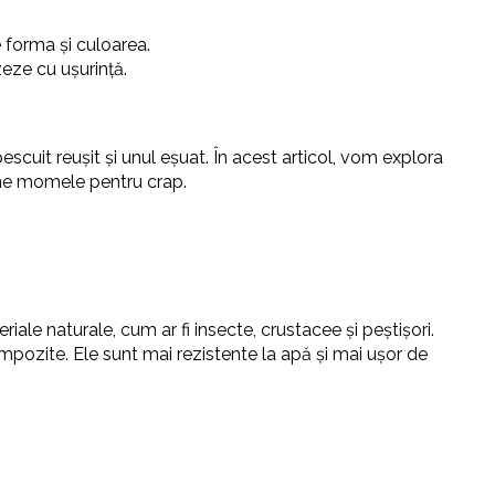
e forma și culoarea.
zeze cu ușurință.
cuit reușit și unul eșuat. În acest articol, vom explora
bune momele pentru crap.
iale naturale, cum ar fi insecte, crustacee și peștișori.
compozite. Ele sunt mai rezistente la apă și mai ușor de