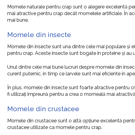
Momele naturale pentru crap sunt o alegere excelentă pent
mai atractive pentru crap decât momelele artificiale. În a
mai bune.
Momele din insecte
Momele din insecte sunt una dintre cele mai populare și e
pentru crap. Aceste insecte sunt bogate în proteine și au 
Unul dintre cele mai bune lucruri despre momele din insecte e
curent puternic, în timp ce larvele sunt mai eficiente în ape
În plus, momele din insecte sunt foarte atractive pentru cr
fi utilizați împreună pentru a crea o momeală mai atractiv
Momele din crustacee
Momele din crustacee sunt o altă opțiune excelentă pentru
crustacee utilizate ca momele pentru crap.