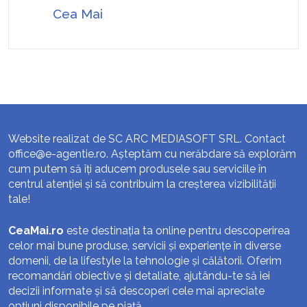
Cea Mai
Website realizat de SC ARC MEDIASOFT SRL. Contact
office@e-agentie.ro
. Așteptăm cu nerăbdare să explorăm
cum putem să îți aducem produsele sau serviciile în
centrul atenției și să contribuim la creșterea vizibilității
tale!
CeaMai.ro
este destinația ta online pentru descoperirea
celor mai bune produse, servicii și experiențe în diverse
domenii, de la lifestyle la tehnologie și călătorii. Oferim
recomandări obiective și detaliate, ajutându-te să iei
decizii informate și să descoperi cele mai apreciate
opțiuni disponibile pe piață.