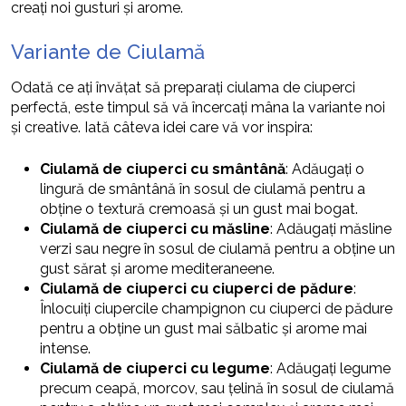
creați noi gusturi și arome.
Variante de Ciulamă
Odată ce ați învățat să preparați ciulama de ciuperci
perfectă, este timpul să vă încercați mâna la variante noi
și creative. Iată câteva idei care vă vor inspira:
Ciulamă de ciuperci cu smântână
: Adăugați o
lingură de smântână în sosul de ciulamă pentru a
obține o textură cremoasă și un gust mai bogat.
Ciulamă de ciuperci cu măsline
: Adăugați măsline
verzi sau negre în sosul de ciulamă pentru a obține un
gust sărat și arome mediteraneene.
Ciulamă de ciuperci cu ciuperci de pădure
:
Înlocuiți ciupercile champignon cu ciuperci de pădure
pentru a obține un gust mai sălbatic și arome mai
intense.
Ciulamă de ciuperci cu legume
: Adăugați legume
precum ceapă, morcov, sau țelină în sosul de ciulamă