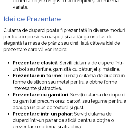
pentru a obține un gust mai complex și arome mai
variate.
Idei de Prezentare
Ciulama de ciuperci poate fi prezentată în diverse moduri
pentru a impresiona oaspeții și a adăuga un plus de
eleganță la masa de prânz sau cină. Iată câteva idei de
prezentare care vă vor inspira:
Prezentare clasică
: Serviți ciulama de ciuperci într-
un bol sau farfurie, garnisită cu pătrunjel și măsline.
Prezentare în forme
: Turnați ciulama de ciuperci în
forme de silicon sau metal pentru a obține forme
interesante și atractive.
Prezentare cu garnituri
: Serviți ciulama de ciuperci
cu garnituri precum orez, cartofi, sau legume pentru a
adăuga un plus de textură și gust.
Prezentare într-un pahar
: Serviți ciulama de
ciuperci într-un pahar de sticlă pentru a obține o
prezentare modernă și atractivă.