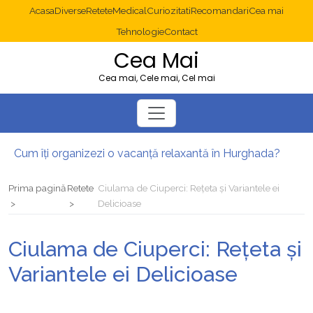
Acasa
Diverse
Retete
Medical
Curiozitati
Recomandari
Cea mai
Tehnologie
Contact
Cea Mai
Cea mai, Cele mai, Cel mai
Cum îți organizezi o vacanță relaxantă în Hurghada?
Operație cancer colon București: ce presupune tratamentul chirurgical
Multisite WordPress și Mastodon: cum gestionezi mai multe site-uri
Prima pagină
Retete
Ciulama de Ciuperci: Rețeta și Variantele ei
2025: cum eviți canibalizarea cuvintelor cheie între articole SEO
Delicioase
Cum îți revii după o serie lungă de bilete pierdute la pariuri sportive
Diverticulita: când este necesară operația?
Ciulama de Ciuperci: Rețeta și
Variantele ei Delicioase