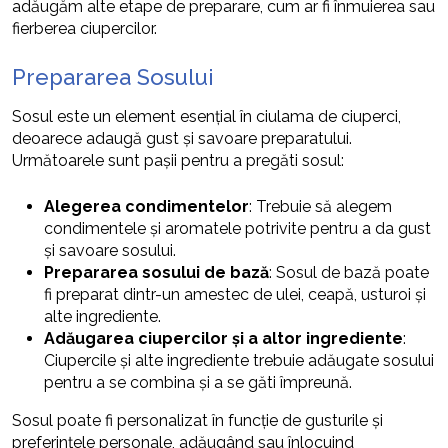
adăugăm alte etape de preparare, cum ar fi înmuierea sau
fierberea ciupercilor.
Prepararea Sosului
Sosul este un element esențial în ciulama de ciuperci,
deoarece adaugă gust și savoare preparatului.
Următoarele sunt pașii pentru a pregăti sosul:
Alegerea condimentelor
: Trebuie să alegem
condimentele și aromatele potrivite pentru a da gust
și savoare sosului.
Prepararea sosului de bază
: Sosul de bază poate
fi preparat dintr-un amestec de ulei, ceapă, usturoi și
alte ingrediente.
Adăugarea ciupercilor și a altor ingrediente
:
Ciupercile și alte ingrediente trebuie adăugate sosului
pentru a se combina și a se găti împreună.
Sosul poate fi personalizat în funcție de gusturile și
preferințele personale, adăugând sau înlocuind