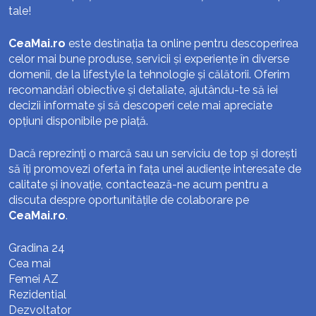
tale!
CeaMai.ro
este destinația ta online pentru descoperirea
celor mai bune produse, servicii și experiențe în diverse
domenii, de la lifestyle la tehnologie și călătorii. Oferim
recomandări obiective și detaliate, ajutându-te să iei
decizii informate și să descoperi cele mai apreciate
opțiuni disponibile pe piață.
Dacă reprezinți o marcă sau un serviciu de top și dorești
să îți promovezi oferta în fața unei audiențe interesate de
calitate și inovație, contactează-ne acum pentru a
discuta despre oportunitățile de colaborare pe
CeaMai.ro
.
Gradina 24
Cea mai
Femei AZ
Rezidential
Dezvoltator