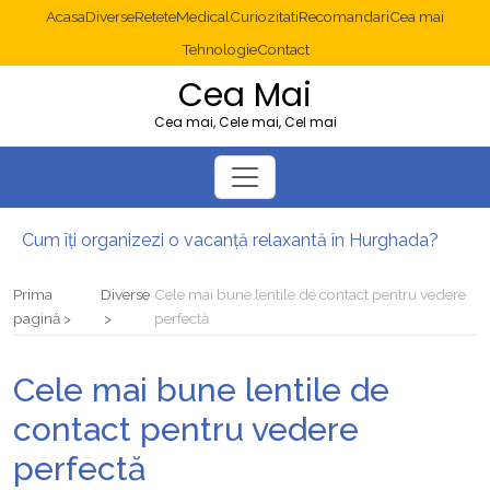
Acasa
Diverse
Retete
Medical
Curiozitati
Recomandari
Cea mai
Tehnologie
Contact
Cea Mai
Cea mai, Cele mai, Cel mai
Cum îți organizezi o vacanță relaxantă în Hurghada?
Operație cancer colon București: ce presupune tratamentul chirurgical
Multisite WordPress și Mastodon: cum gestionezi mai multe site-uri
Prima
Diverse
Cele mai bune lentile de contact pentru vedere
2025: cum eviți canibalizarea cuvintelor cheie între articole SEO
pagină
perfectă
Cum îți revii după o serie lungă de bilete pierdute la pariuri sportive
Diverticulita: când este necesară operația?
Cele mai bune lentile de
contact pentru vedere
perfectă