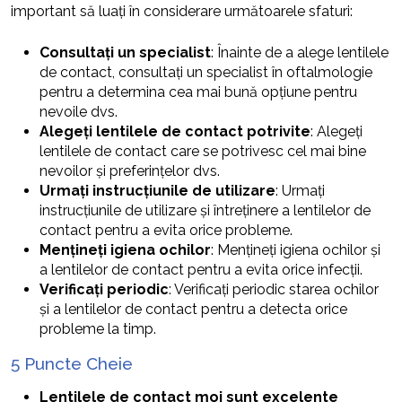
important să luați în considerare următoarele sfaturi:
Consultați un specialist
: Înainte de a alege lentilele
de contact, consultați un specialist în oftalmologie
pentru a determina cea mai bună opțiune pentru
nevoile dvs.
Alegeți lentilele de contact potrivite
: Alegeți
lentilele de contact care se potrivesc cel mai bine
nevoilor și preferințelor dvs.
Urmați instrucțiunile de utilizare
: Urmați
instrucțiunile de utilizare și întreținere a lentilelor de
contact pentru a evita orice probleme.
Mențineți igiena ochilor
: Mențineți igiena ochilor și
a lentilelor de contact pentru a evita orice infecții.
Verificați periodic
: Verificați periodic starea ochilor
și a lentilelor de contact pentru a detecta orice
probleme la timp.
5 Puncte Cheie
Lentilele de contact moi sunt excelente