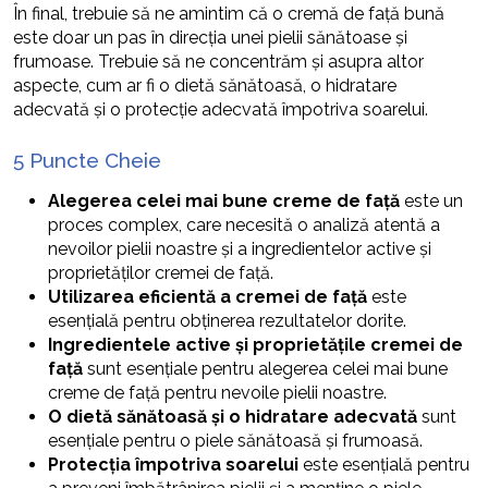
În final, trebuie să ne amintim că o cremă de față bună
este doar un pas în direcția unei pielii sănătoase și
frumoase. Trebuie să ne concentrăm și asupra altor
aspecte, cum ar fi o dietă sănătoasă, o hidratare
adecvată și o protecție adecvată împotriva soarelui.
5 Puncte Cheie
Alegerea celei mai bune creme de față
este un
proces complex, care necesită o analiză atentă a
nevoilor pielii noastre și a ingredientelor active și
proprietăților cremei de față.
Utilizarea eficientă a cremei de față
este
esențială pentru obținerea rezultatelor dorite.
Ingredientele active și proprietățile cremei de
față
sunt esențiale pentru alegerea celei mai bune
creme de față pentru nevoile pielii noastre.
O dietă sănătoasă și o hidratare adecvată
sunt
esențiale pentru o piele sănătoasă și frumoasă.
Protecția împotriva soarelui
este esențială pentru