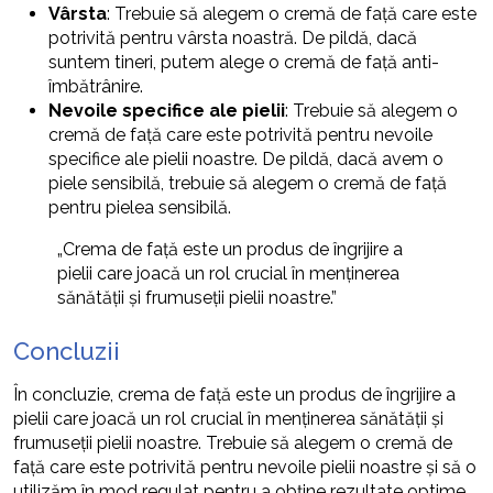
Vârsta
: Trebuie să alegem o cremă de față care este
potrivită pentru vârsta noastră. De pildă, dacă
suntem tineri, putem alege o cremă de față anti-
îmbătrânire.
Nevoile specifice ale pielii
: Trebuie să alegem o
cremă de față care este potrivită pentru nevoile
specifice ale pielii noastre. De pildă, dacă avem o
piele sensibilă, trebuie să alegem o cremă de față
pentru pielea sensibilă.
„Crema de față este un produs de îngrijire a
pielii care joacă un rol crucial în menținerea
sănătății și frumuseții pielii noastre.”
Concluzii
În concluzie, crema de față este un produs de îngrijire a
pielii care joacă un rol crucial în menținerea sănătății și
frumuseții pielii noastre. Trebuie să alegem o cremă de
față care este potrivită pentru nevoile pielii noastre și să o
utilizăm în mod regulat pentru a obține rezultate optime.