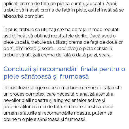
aplicați crema de față pe pielea curată și uscată. Apoi,
trebuie să masați crema de față în piele, astfel încât să se
absoarbă complet.
În plus, trebuie să utilizați crema de față în mod regulat,
astfel încât să obțineți rezultatele dorite. Dacă aveți o
piele uscată, trebuie să utilizați crema de față de două ori
pe zi, dimineața și seara. Dacă aveți o piele sensibilă,
trebuie să utilizați crema de față o dată pe zi, seara.
Concluzii și recomandări finale pentru o
piele sănătoasă și frumoasă
În concluzie, alegerea celei mai bune creme de față este
un proces complex, care necesită o analiză atentă a
nevoilor pielii noastre și a ingredientelor active și
proprietăților cremei de față. Cu toate acestea, dacă
urmăm sfaturile și recomandările noastre, putem să
obținem o piele sănătoasă și frumoasă.