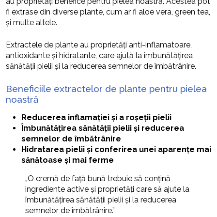
au proprietăți benefice pentru pielea noastră. Acestea pot
fi extrase din diverse plante, cum ar fi aloe vera, green tea,
și multe altele.
Extractele de plante au proprietăți anti-inflamatoare,
antioxidante și hidratante, care ajută la îmbunătățirea
sănătății pielii și la reducerea semnelor de îmbătrânire.
Beneficiile extractelor de plante pentru pielea
noastră
Reducerea inflamației și a roșeții pielii
Îmbunătățirea sănătății pielii și reducerea
semnelor de îmbătrânire
Hidratarea pielii și conferirea unei aparențe mai
sănătoase și mai ferme
„O cremă de față bună trebuie să conțină
ingrediente active și proprietăți care să ajute la
îmbunătățirea sănătății pielii și la reducerea
semnelor de îmbătrânire.”