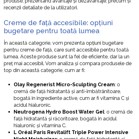
produse, prezentând avantaje și dezavantaje, precum și
recenzii detaliate de la utilizatori.
Creme de față accesibile: opțiuni
bugetare pentru toată lumea
În această categorie, vom prezenta opțiuni bugetare
pentru creme de față, care sunt accesibile pentru toată
lumea. Aceste produse sunt la fel de eficiente, dar la un
preț mai accesibil. Vom analiza și compara produsele de
top din această categorie, cum ar fi:
Olay Regenerist Micro-Sculpting Cream
: o
cremă de față hidratantă și anti-îmbătrânitoare,
bogată în ingrediente active, cum ar fi vitamina C și
acidul hialuronic.
Neutrogena Hydro Boost Water Gel
: o cremă de
față hidratantă și răcoritoare, bogată în acidul
hialuronic și vitamina C.
L Oréal Paris Revitalift Triple Power Intensive