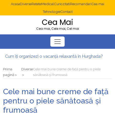
Acasa
Diverse
Retete
Medical
Curiozitati
Recomandari
Cea mai
Tehnologie
Contact
Cea Mai
Cea mai, Cele mai, Cel mai
Cum îți organizezi o vacanță relaxantă în Hurghada?
Operație cancer colon București: ce presupune tratamentul chirurgical
Multisite WordPress și Mastodon: cum gestionezi mai multe site-uri
Prima
Diverse
Cele mai bune creme de față pentru o piele
2025: cum eviți canibalizarea cuvintelor cheie între articole SEO
pagină
sănătoasă și frumoasă
Cum îți revii după o serie lungă de bilete pierdute la pariuri sportive
Diverticulita: când este necesară operația?
Cele mai bune creme de față
pentru o piele sănătoasă și
frumoasă