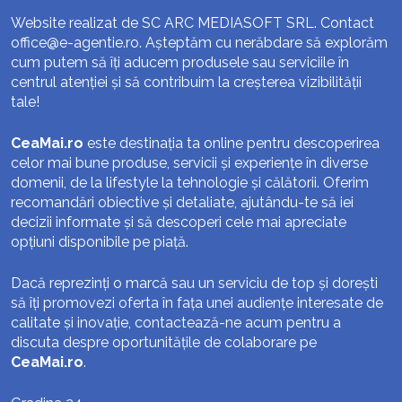
Website realizat de SC ARC MEDIASOFT SRL. Contact
office@e-agentie.ro
. Așteptăm cu nerăbdare să explorăm
cum putem să îți aducem produsele sau serviciile în
centrul atenției și să contribuim la creșterea vizibilității
tale!
CeaMai.ro
este destinația ta online pentru descoperirea
celor mai bune produse, servicii și experiențe în diverse
domenii, de la lifestyle la tehnologie și călătorii. Oferim
recomandări obiective și detaliate, ajutându-te să iei
decizii informate și să descoperi cele mai apreciate
opțiuni disponibile pe piață.
Dacă reprezinți o marcă sau un serviciu de top și dorești
să îți promovezi oferta în fața unei audiențe interesate de
calitate și inovație, contactează-ne acum pentru a
discuta despre oportunitățile de colaborare pe
CeaMai.ro
.