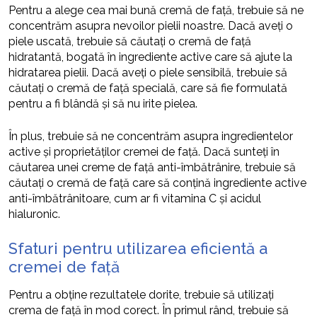
Pentru a alege cea mai bună cremă de față, trebuie să ne
concentrăm asupra nevoilor pielii noastre. Dacă aveți o
piele uscată, trebuie să căutați o cremă de față
hidratantă, bogată în ingrediente active care să ajute la
hidratarea pielii. Dacă aveți o piele sensibilă, trebuie să
căutați o cremă de față specială, care să fie formulată
pentru a fi blândă și să nu irite pielea.
În plus, trebuie să ne concentrăm asupra ingredientelor
active și proprietăților cremei de față. Dacă sunteți în
căutarea unei creme de față anti-îmbătrânire, trebuie să
căutați o cremă de față care să conțină ingrediente active
anti-îmbătrânitoare, cum ar fi vitamina C și acidul
hialuronic.
Sfaturi pentru utilizarea eficientă a
cremei de față
Pentru a obține rezultatele dorite, trebuie să utilizați
crema de față în mod corect. În primul rând, trebuie să