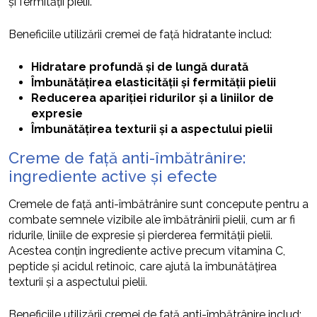
și fermității pielii.
Beneficiile utilizării cremei de față hidratante includ:
Hidratare profundă și de lungă durată
Îmbunătățirea elasticității și fermității pielii
Reducerea apariției ridurilor și a liniilor de
expresie
Îmbunătățirea texturii și a aspectului pielii
Creme de față anti-îmbătrânire:
ingrediente active și efecte
Cremele de față anti-îmbătrânire sunt concepute pentru a
combate semnele vizibile ale îmbătrânirii pielii, cum ar fi
ridurile, liniile de expresie și pierderea fermității pielii.
Acestea conțin ingrediente active precum vitamina C,
peptide și acidul retinoic, care ajută la îmbunătățirea
texturii și a aspectului pielii.
Beneficiile utilizării cremei de față anti-îmbătrânire includ: