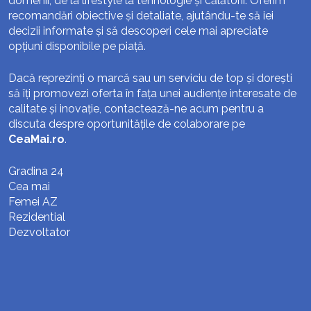
domenii, de la lifestyle la tehnologie și călătorii. Oferim
recomandări obiective și detaliate, ajutându-te să iei
decizii informate și să descoperi cele mai apreciate
opțiuni disponibile pe piață.
Dacă reprezinți o marcă sau un serviciu de top și dorești
să îți promovezi oferta în fața unei audiențe interesate de
calitate și inovație, contactează-ne acum pentru a
discuta despre oportunitățile de colaborare pe
CeaMai.ro
.
Gradina 24
Cea mai
Femei AZ
Rezidential
Dezvoltator