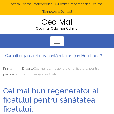
Acasa
Diverse
Retete
Medical
Curiozitati
Recomandari
Cea mai
Tehnologie
Contact
Cea Mai
Cea mai, Cele mai, Cel mai
Cum îți organizezi o vacanță relaxantă în Hurghada?
Operație cancer colon București: ce presupune tratamentul chirurgical
Multisite WordPress și Mastodon: cum gestionezi mai multe site-uri
Prima
Diverse
Cel mai bun regenerator al ficatului pentru
2025: cum eviți canibalizarea cuvintelor cheie între articole SEO
pagină
sănătatea ficatului.
Cum îți revii după o serie lungă de bilete pierdute la pariuri sportive
Diverticulita: când este necesară operația?
Cel mai bun regenerator al
ficatului pentru sănătatea
ficatului.