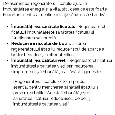
De asemenea, regeneratorul ficatului ajută la
îmbunătățirea energiei și a vitalității, ceea ce este foarte
important pentru a menține o viață sănătoasă și activă.
Îmbunătățirea sănătății ficatului
: Regeneratorul
ficatului îmbunătățește sănătatea ficatului și
funcționarea sa corectă.
Reducerea riscului de boli
: Utilizarea
regeneratorului ficatului reduce riscul de apariție a
bolilor hepatice și a altor afecțiuni.
Îmbunătățirea calității vieții
: Regeneratorul ficatului
îmbunătățește calitatea vieții prin reducerea
simptomelor și îmbunătățirea sănătății generale.
„Regeneratorul ficatului este un produs
esențial pentru menținerea sănătății ficatului și
prevenirea bolilor. Acesta îmbunătățește
sănătatea ficatului, reduce riscul de boli și
îmbunătățește calitatea vieții.”