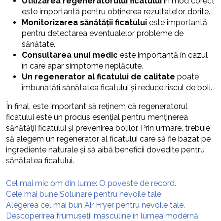
Utilizarea regeneratorului ficatului
în mod corect
este importantă pentru obținerea rezultatelor dorite.
Monitorizarea sănătății ficatului
este importantă
pentru detectarea eventualelor probleme de
sănătate.
Consultarea unui medic
este importantă în cazul
în care apar simptome neplăcute.
Un regenerator al ficatului de calitate
poate
îmbunătăți sănătatea ficatului și reduce riscul de boli.
În final, este important să reținem că regeneratorul
ficatului este un produs esențial pentru menținerea
sănătății ficatului și prevenirea bolilor. Prin urmare, trebuie
să alegem un regenerator al ficatului care să fie bazat pe
ingrediente naturale și să aibă beneficii dovedite pentru
sănătatea ficatului.
Cel mai mic om din lume: O poveste de record.
Cele mai bune Solunare pentru nevoile tale
Alegerea cel mai bun Air Fryer pentru nevoile tale.
Descoperirea frumuseții masculine în lumea modernă