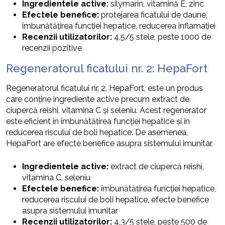
Ingredientele active:
silymarin, vitamină E, zinc
Efectele benefice:
protejarea ficatului de daune,
îmbunătățirea funcției hepatice, reducerea inflamației
Recenzii utilizatorilor:
4,5/5 stele, peste 1000 de
recenzii pozitive
Regeneratorul ficatului nr. 2: HepaFort
Regeneratorul ficatului nr. 2, HepaFort, este un produs
care conține ingrediente active precum extract de
ciupercă reishi, vitamina C și seleniu. Acest regenerator
este eficient în îmbunătățirea funcției hepatice și în
reducerea riscului de boli hepatice. De asemenea,
HepaFort are efecte benefice asupra sistemului imunitar.
Ingredientele active:
extract de ciupercă reishi,
vitamina C, seleniu
Efectele benefice:
îmbunătățirea funcției hepatice,
reducerea riscului de boli hepatice, efecte benefice
asupra sistemului imunitar
Recenzii utilizatorilor:
4,3/5 stele, peste 500 de