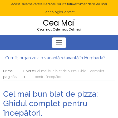
Acasa
Diverse
Retete
Medical
Curiozitati
Recomandari
Cea mai
Tehnologie
Contact
Cea Mai
Cea mai, Cele mai, Cel mai
Cum îți organizezi o vacanță relaxantă în Hurghada?
Operație cancer colon București: ce presupune tratamentul chirurgical
Multisite WordPress și Mastodon: cum gestionezi mai multe site-uri
Prima
Diverse
Cel mai bun blat de pizza: Ghidul complet
2025: cum eviți canibalizarea cuvintelor cheie între articole SEO
pagină
pentru începători.
Cum îți revii după o serie lungă de bilete pierdute la pariuri sportive
Diverticulita: când este necesară operația?
Cel mai bun blat de pizza:
Ghidul complet pentru
începători.