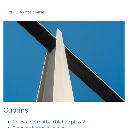
28 iulie 2024
Diverse
Cuprins
Ce este cel mai bun blat de pizza?