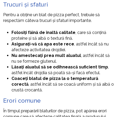
Trucuri și sfaturi
Pentru a obține un blat de pizza perfect, trebuie să
respectăm câteva trucuri și sfaturi importante.
Folosiți făină de înaltă calitate
, care să conțină
proteine și să aibă o textură fină.
Asigurați-vă că apa este rece
, astfel încât să nu
afecteze activitatea drojdiei.
Nu amestecați prea mult aluatul
, astfel încât să
nu se formeze glutenul.
Lăsați aluatul să se odihnească suficient timp
,
astfel încât drojdia să poată să-și facă efectul.
Coaceți blatul de pizza la o temperatură
corectă
, astfel încât să se coacă uniform și să aibă o
crustă crocantă.
Erori comune
În timpul preparării blaturilor de pizza, pot apărea erori
comune care să afecteze calitatea finală a produsului.