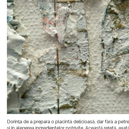
Dorința de a prepara o placintă delicioasă, dar fără a petre
și în alegerea ingredientelor potrivite. Această rețetă, ax