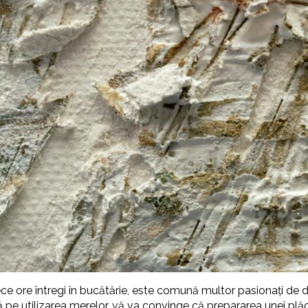
ce ore întregi în bucătărie, este comună multor pasionați de dul
ată pe utilizarea merelor, vă va convinge că prepararea unei plă