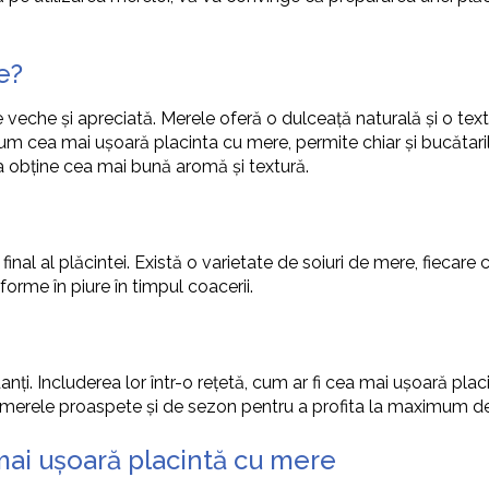
e?
ie veche și apreciată. Merele oferă o dulceață naturală și o tex
ecum cea mai ușoară placinta cu mere, permite chiar și bucătari
u a obține cea mai bună aromă și textură.
inal al plăcintei. Există o varietate de soiuri de mere, fiecare 
rme în piure în timpul coacerii.
anți. Includerea lor într-o rețetă, cum ar fi cea mai ușoară pla
 merele proaspete și de sezon pentru a profita la maximum de pr
mai ușoară placintă cu mere