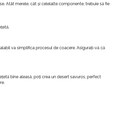
e. Atât merele, cât și celelalte componente, trebuie să fie
ețetă.
realabil va simplifica procesul de coacere. Asigurați-vă că
ețetă bine aleasă, poți crea un desert savuros, perfect
re.