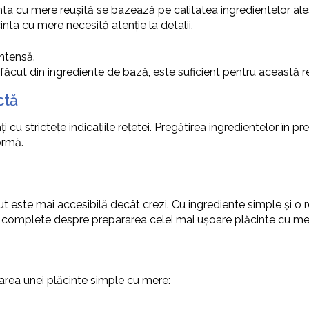
nta cu mere reuşită se bazează pe calitatea ingredientelor ales
nta cu mere necesită atenție la detalii.
ntensă.
 făcut din ingrediente de bază, este suficient pentru această r
ctă
cu strictețe indicațiile rețetei. Pregătirea ingredientelor în p
ormă.
t este mai accesibilă decât crezi. Cu ingrediente simple și o r
i complete despre prepararea celei mai ușoare plăcinte cu me
rarea unei plăcinte simple cu mere: