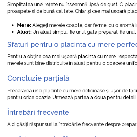
Simplitatea unei rețete nu înseamnă lipsă de gust. O placi
proaspete și de bună calitate. Chiar și cea mai ușoară placi
Mere:
Alegeți merele coapte, dar ferme, cu o aromă i
Aluat:
Un aluat simplu, fie unul gata preparat, fie unul
Sfaturi pentru o placinta cu mere perfe
Pentru a obține cea mai ușoară placinta cu mere, respectați 
merele sunt bine distribuite în aluat pentru o coacere unif
Concluzie parțială
Prepararea unei plăcinte cu mere delicioase și ușor de făcu
pentru orice ocazie. Urmează partea a doua pentru detali
Întrebări frecvente
Aici găsiți răspunsuri la întrebările frecvente despre prepa