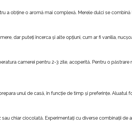
entru a obține o aromă mai complexă. Merele dulci se combină b
ere, dar puteți încerca și alte opțiuni, cum ar fi vanilia, nu
atura camerei pentru 2-3 zile, acoperită. Pentru o păstrare m
repara unul de casă, în funcție de timp și preferințe. Aluatul 
ăz sau chiar ciocolată. Experimentați cu diverse combinații d