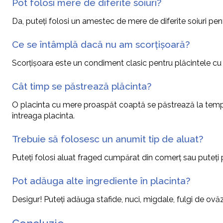
Pot folosi mere de diferite soiuri?
Da, puteți folosi un amestec de mere de diferite soiuri p
Ce se întâmplă dacă nu am scorțișoară?
Scorțișoara este un condiment clasic pentru plăcintele cu m
Cât timp se păstrează plăcinta?
O placinta cu mere proaspăt coaptă se păstrează la temper
întreaga placinta.
Trebuie să folosesc un anumit tip de aluat?
Puteți folosi aluat fraged cumpărat din comerț sau puteți p
Pot adăuga alte ingrediente în placinta?
Desigur! Puteți adăuga stafide, nuci, migdale, fulgi de ov