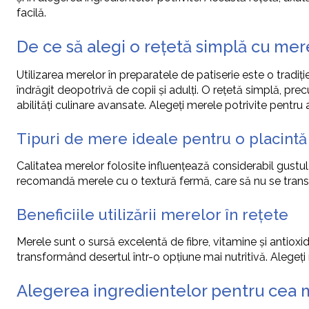
facilă.
De ce să alegi o rețetă simplă cu mer
Utilizarea merelor în preparatele de patiserie este o tradiț
îndrăgit deopotrivă de copii și adulți. O rețetă simplă, pr
abilități culinare avansate. Alegeți merele potrivite pentr
Tipuri de mere ideale pentru o placintă
Calitatea merelor folosite influențează considerabil gustul f
recomandă merele cu o textură fermă, care să nu se transfo
Beneficiile utilizării merelor în rețete
Merele sunt o sursă excelentă de fibre, vitamine și antioxid
transformând desertul într-o opțiune mai nutritivă. Alegeți
Alegerea ingredientelor pentru cea 