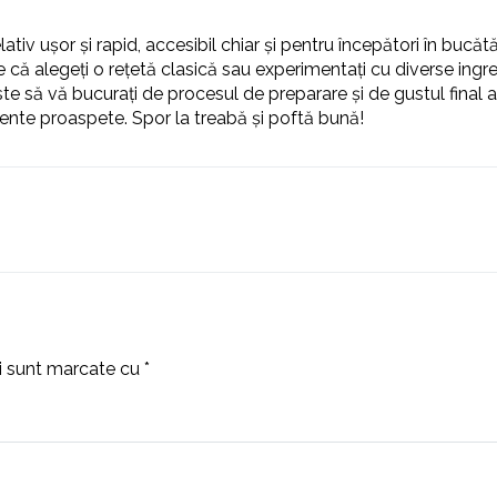
iv ușor și rapid, accesibil chiar și pentru începători în bucătă
 că alegeți o rețetă clasică sau experimentați cu diverse ingre
e să vă bucurați de procesul de preparare și de gustul final al
ediente proaspete. Spor la treabă și poftă bună!
ii sunt marcate cu
*