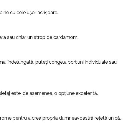
ine cu cele ușor acrișoare.
cșoara sau chiar un strop de cardamom.
ai îndelungată, puteți congela porțiuni individuale sau
foietaj este, de asemenea, o opțiune excelentă.
e arome pentru a crea propria dumneavoastră rețetă unică.