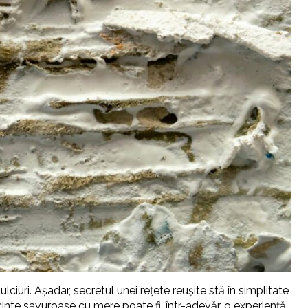
ciuri. Așadar, secretul unei rețete reușite stă în simplitate
cinte savuroase cu mere poate fi, într-adevăr, o experiență