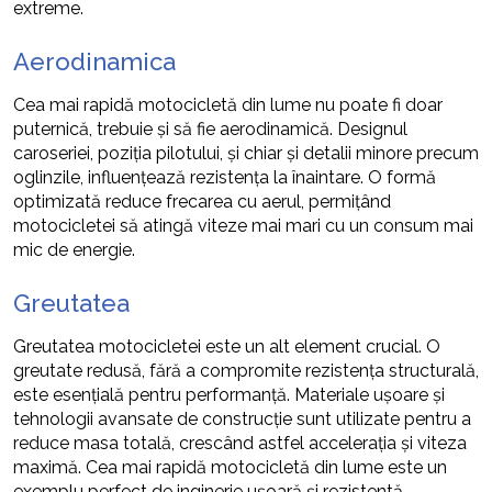
extreme.
Aerodinamica
Cea mai rapidă motocicletă din lume nu poate fi doar
puternică, trebuie și să fie aerodinamică. Designul
caroseriei, poziția pilotului, și chiar și detalii minore precum
oglinzile, influențează rezistența la înaintare. O formă
optimizată reduce frecarea cu aerul, permițând
motocicletei să atingă viteze mai mari cu un consum mai
mic de energie.
Greutatea
Greutatea motocicletei este un alt element crucial. O
greutate redusă, fără a compromite rezistența structurală,
este esențială pentru performanță. Materiale ușoare și
tehnologii avansate de construcție sunt utilizate pentru a
reduce masa totală, crescând astfel accelerația și viteza
maximă. Cea mai rapidă motocicletă din lume este un
exemplu perfect de inginerie ușoară și rezistentă.