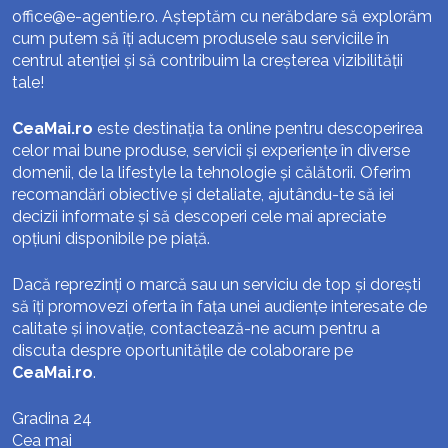
office@e-agentie.ro
. Așteptăm cu nerăbdare să explorăm
cum putem să îți aducem produsele sau serviciile în
centrul atenției și să contribuim la creșterea vizibilității
tale!
CeaMai.ro
este destinația ta online pentru descoperirea
celor mai bune produse, servicii și experiențe în diverse
domenii, de la lifestyle la tehnologie și călătorii. Oferim
recomandări obiective și detaliate, ajutându-te să iei
decizii informate și să descoperi cele mai apreciate
opțiuni disponibile pe piață.
Dacă reprezinți o marcă sau un serviciu de top și dorești
să îți promovezi oferta în fața unei audiențe interesate de
calitate și inovație, contactează-ne acum pentru a
discuta despre oportunitățile de colaborare pe
CeaMai.ro
.
Gradina 24
Cea mai