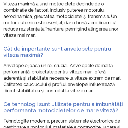
Viteza maximă a unei motociclete depinde de o
combinație de factori, inclusiv puterea motorului,
aerodinamica, greutatea motocicletei și transmisia. Un
motor puternic este esențial, dar o bună aerodinamică
reduce rezistența la înaintare, permițând atingerea unor
viteze mai mari.
Cât de importante sunt anvelopele pentru
viteza maximă?
Anvelopele joacă un rol crucial. Anvelopele de înaltă
performanță, proiectate pentru viteze mari, oferă
aderență și stabilitate necesare la viteze extrem de mari.
Calitatea cauciucului și profilul anvelopei influențează
direct stabilitatea și controlul la viteze mari.
Ce tehnologii sunt utilizate pentru a îmbunătăți
performanța motocicletelor de mare viteză?
Tehnologiile moderne, precum sistemele electronice de
gestionare a motorului, materialele compozite ușoare și