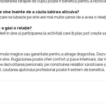
siderarea terapiei de cuplu poate fi benefică pentru a rezolva
 sine înainte de a căuta iubirea altcuiva?
are se iubește pe sine are mai multe șanse de a avea o relație
a găsi o relație?
erii în sine și participarea la activități care îți plac pot creșt
 formule magice sau garantate pentru a atrage dragostea. Dezv
de sine. Rugăciunea poate oferi confort și pace interioară, dar
pe dezvoltarea personală, pe construirea relațiilor sănătoase 
ții, căutarea ajutorului profesional poate fi extrem de benefică.