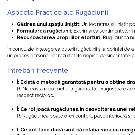
Aspecte Practice ale Rugăciunii
Găsirea unui spațiu liniștit:
Un loc retras și liniștit 
Formularea rugăciunii:
Exprimarea sentimentelor înt
Recunoașterea propriilor eforturi:
Rugăciunea nu în
În concluzie, înțelegerea puterii rugăciunii și a dorinței d
un proces personal, iar rezultatele depind de sinceritate, 
Întrebări frecvente
Î: Există o metodă garantată pentru a obține dr
R: Nu există nicio metodă garantată. Dragostea este o
respect reciproc.
Î: Ce rol joacă rugăciunea în dezvoltarea unei rel
R: Rugăciunea poate oferi confort, pace interioară și po
Î: Ce pot face dacă simt că relația mea nu merg