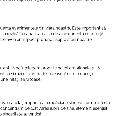
luența evenimentele din viața noastră. Este important să
ea sa rezidă în capacitatea sa de a ne conecta cu o forță
poate avea un impact profund asupra stării noastre
ortant să ne înțelegem propriile nevoi emoționale și să
că și mai eficientă. „Te iubeasca” este o dorință
unei relații sănătoase.
a avea același impact ca o rugăciune sinceră, formulată din
e concentrăm pe cultivarea iubirii de sine, element esențial
o sinceritate autentică.