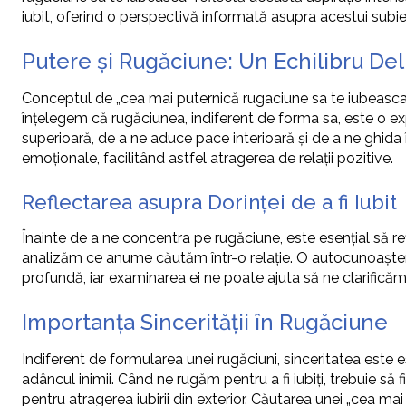
iubit, oferind o perspectivă informată asupra acestui sub
Putere și Rugăciune: Un Echilibru Del
Conceptul de „cea mai puternică rugaciune sa te iubeasca”
înțelegem că rugăciunea, indiferent de forma sa, este o expr
superioară, de a ne aduce pace interioară și de a ne ghida 
emoționale, facilitând astfel atragerea de relații pozitive.
Reflectarea asupra Dorinței de a fi Iubit
Înainte de a ne concentra pe rugăciune, este esențial să re
analizăm ce anume căutăm într-o relație. O autocunoaștere
profundă, iar examinarea ei ne poate ajuta să ne clarifică
Importanța Sincerității în Rugăciune
Indiferent de formularea unei rugăciuni, sinceritatea este
adâncul inimii. Când ne rugăm pentru a fi iubiți, trebuie să
pentru atragerea iubirii din exterior. Căutarea unei „cea ma