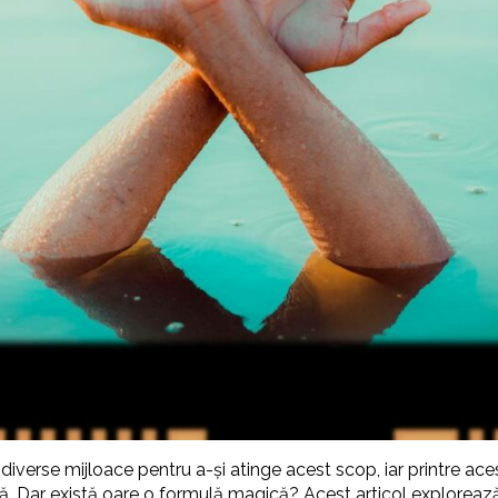
a diverse mijloace pentru a-și atinge acest scop, iar printre a
să. Dar există oare o formulă magică? Acest articol explorează