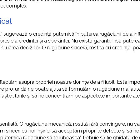
iect complex.
icat
 sugerează o credință puternică în puterea rugăciunii de a inf
esie a credinței și a speranței. Nu există garanții, însă puter
în luarea deciziilor. O rugăciune sinceră, rostită cu credință, 
flectăm asupra propriei noastre dorințe de a fi iubit. Este imp
 profundă ne poate ajuta să formulăm o rugăciune mai autenti
m așteptările și să ne concentrăm pe aspectele importante ale 
 esențială. O rugăciune mecanică, rostită fără convingere, nu v
 fim sinceri cu noi înșine, să acceptăm propriile defecte și să n
i puternică rugaciune sa te iubeasca” trebuie să fie ghidată de 