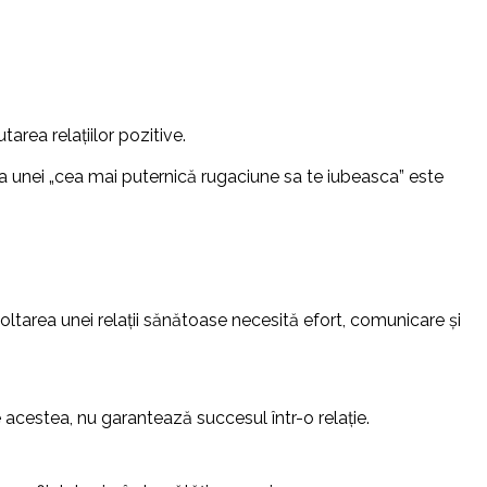
area relațiilor pozitive.
area unei „cea mai puternică rugaciune sa te iubeasca” este
ltarea unei relații sănătoase necesită efort, comunicare și
e acestea, nu garantează succesul într-o relație.