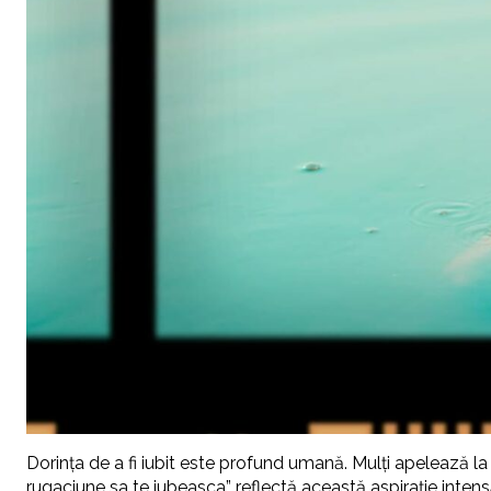
Dorința de a fi iubit este profund umană. Mulți apelează l
rugaciune sa te iubeasca” reflectă această aspirație inten