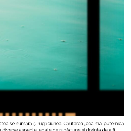
cestea se numără și rugăciunea. Căutarea „cea mai puternică
 diverse aspecte legate de rugăciune și dorința de a fi