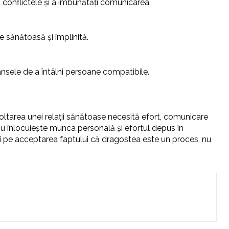
 conflictele și a îmbunătăți comunicarea.
 sănătoasă și împlinită.
e șansele de a întâlni persoane compatibile.
oltarea unei relații sănătoase necesită efort, comunicare
 nu înlocuiește munca personală și efortul depus în
și pe acceptarea faptului că dragostea este un proces, nu