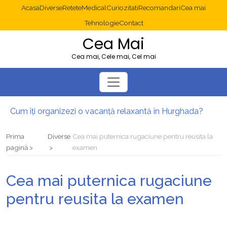
Acasa
Diverse
Retete
Medical
Curiozitati
Recomandari
Cea mai
Tehnologie
Contact
Cea Mai
Cea mai, Cele mai, Cel mai
Cum îți organizezi o vacanță relaxantă în Hurghada?
Operație cancer colon București: ce presupune tratamentul chirurgical
Multisite WordPress și Mastodon: cum gestionezi mai multe site-uri
Prima
Diverse
Cea mai puternica rugaciune pentru reusita la
2025: cum eviți canibalizarea cuvintelor cheie între articole SEO
pagină
examen
Cum îți revii după o serie lungă de bilete pierdute la pariuri sportive
Diverticulita: când este necesară operația?
Cea mai puternica rugaciune
pentru reusita la examen