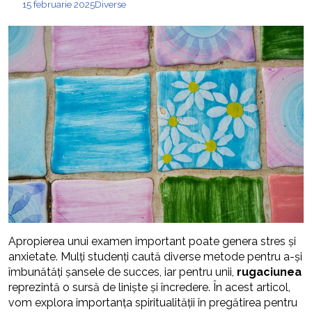
15 februarie 2025
Diverse
Apropierea unui examen important poate genera stres și
anxietate. Mulți studenți caută diverse metode pentru a-și
îmbunătăți șansele de succes, iar pentru unii,
rugaciunea
reprezintă o sursă de liniște și încredere. În acest articol,
vom explora importanța spiritualității în pregătirea pentru