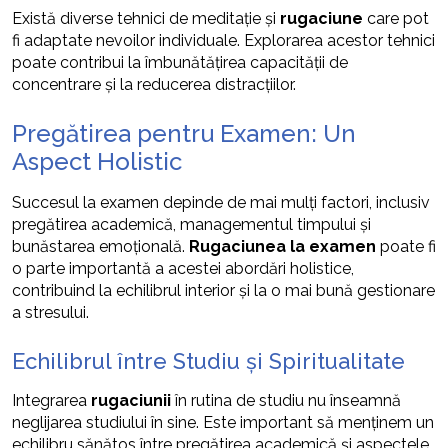
Există diverse tehnici de meditație și
rugaciune
care pot
fi adaptate nevoilor individuale. Explorarea acestor tehnici
poate contribui la îmbunătățirea capacității de
concentrare și la reducerea distracțiilor.
Pregătirea pentru Examen: Un
Aspect Holistic
Succesul la examen depinde de mai mulți factori, inclusiv
pregătirea academică, managementul timpului și
bunăstarea emoțională.
Rugaciunea la examen
poate fi
o parte importantă a acestei abordări holistice,
contribuind la echilibrul interior și la o mai bună gestionare
a stresului.
Echilibrul între Studiu și Spiritualitate
Integrarea
rugaciunii
în rutina de studiu nu înseamnă
neglijarea studiului în sine. Este important să menținem un
echilibru sănătos între pregătirea academică și aspectele