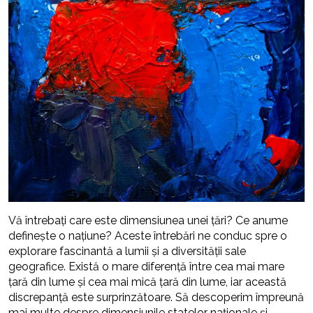
Vă întrebați care este dimensiunea unei țări? Ce anume
definește o națiune? Aceste întrebări ne conduc spre o
explorare fascinantă a lumii și a diversității sale
geografice. Există o mare diferență între cea mai mare
țară din lume și cea mai mică țară din lume, iar această
discrepanță este surprinzătoare. Să descoperim împreună
mai multe despre dimensiunile statelor naționale și