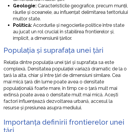
Geologie:
Caracteristicile geografice, precum munții,
râurile și oceanele, au influențat delimitarea teritoriului
multor state.
Politică:
Acordurile și negocierile politice între state
au jucat un rol crucial în stabilirea frontierelor și,
implicit, a dimensiunii țărilor.
Populația și suprafața unei țări
Relația dintre populația unei țări și suprafața sa este
complexă. Densitatea populației variază dramatic de la o
țară la alta, chiar și între țări de dimensiuni similare. Cea
mai mică țară din lume poate avea o densitate
populațională foarte mare, în timp ce o țară mult mai
extinsă poate avea o densitate mult mai mică. Acești
factori influențează dezvoltarea urbană, accesul la
resurse și presiunea asupra mediului.
Importanța definirii frontierelor unei
țări