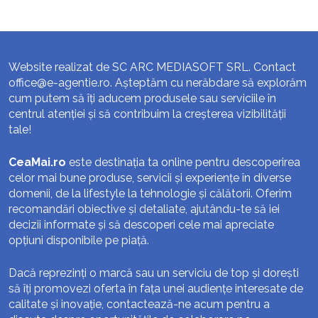
Website realizat de SC ARC MEDIASOFT SRL. Contact
office@e-agentie.ro
. Așteptăm cu nerăbdare să explorăm
cum putem să îți aducem produsele sau serviciile în
centrul atenției și să contribuim la creșterea vizibilității
tale!
CeaMai.ro
este destinația ta online pentru descoperirea
celor mai bune produse, servicii și experiențe în diverse
domenii, de la lifestyle la tehnologie și călătorii. Oferim
recomandări obiective și detaliate, ajutându-te să iei
decizii informate și să descoperi cele mai apreciate
opțiuni disponibile pe piață.
Dacă reprezinți o marcă sau un serviciu de top și dorești
să îți promovezi oferta în fața unei audiențe interesate de
calitate și inovație, contactează-ne acum pentru a