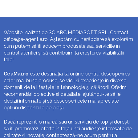
Website realizat de SC ARC MEDIASOFT SRL. Contact
office@e-agentie.ro
. Așteptăm cu nerăbdare să explorăm
cum putem să îți aducem produsele sau serviciile în
centrul atenției și să contribuim la creșterea vizibilității
tale!
CeaMai.ro
este destinația ta online pentru descoperirea
celor mai bune produse, servicii și experiențe în diverse
domenii, de la lifestyle la tehnologie și călătorii. Oferim
recomandări obiective și detaliate, ajutându-te să iei
decizii informate și să descoperi cele mai apreciate
opțiuni disponibile pe piață.
Dacă reprezinți o marcă sau un serviciu de top și dorești
să îți promovezi oferta în fața unei audiențe interesate de
calitate și inovație, contactează-ne acum pentru a