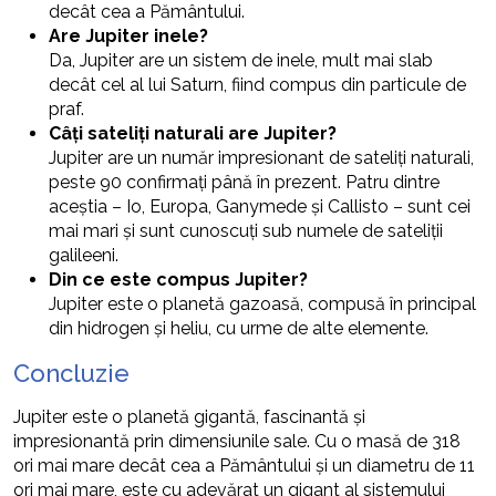
decât cea a Pământului.
Are Jupiter inele?
Da, Jupiter are un sistem de inele, mult mai slab
decât cel al lui Saturn, fiind compus din particule de
praf.
Câți sateliți naturali are Jupiter?
Jupiter are un număr impresionant de sateliți naturali,
peste 90 confirmați până în prezent. Patru dintre
aceștia – Io, Europa, Ganymede și Callisto – sunt cei
mai mari și sunt cunoscuți sub numele de sateliții
galileeni.
Din ce este compus Jupiter?
Jupiter este o planetă gazoasă, compusă în principal
din hidrogen și heliu, cu urme de alte elemente.
Concluzie
Jupiter este o planetă gigantă, fascinantă și
impresionantă prin dimensiunile sale. Cu o masă de 318
ori mai mare decât cea a Pământului și un diametru de 11
ori mai mare, este cu adevărat un gigant al sistemului