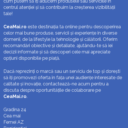
cum putem să îți aducem produsele sau serviciile în
centrul atenției și să contribuim la creșterea vizibilității
tale!
CeaMai.ro
este destinația ta online pentru descoperirea
celor mai bune produse, servicii și experiențe în diverse
domenii, de la lifestyle la tehnologie și călătorii. Oferim
recomandări obiective și detaliate, ajutându-te să iei
decizii informate și să descoperi cele mai apreciate
opțiuni disponibile pe piață.
Dacă reprezinți o marcă sau un serviciu de top și dorești
să îți promovezi oferta în fața unei audiențe interesate de
calitate și inovație, contactează-ne acum pentru a
discuta despre oportunitățile de colaborare pe
CeaMai.ro
.
Gradina 24
Cea mai
Femei AZ