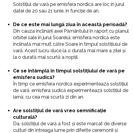
Solstițiul de vară pe emisfera nordică are loc în jurul
datei de 20 sau 21 iunie, în funcție de an.
De ce este mai lungă ziua în această perioadă?
Din cauza înclinării axei Pământului în raport cu planul
orbitei sale în jurul Soarelui, emisfera nordică este
înclinată mai mult către Soare în timpul solstițiului de
vară. Acest lucru duce la o durată mai mare a zilei și
la o durată mai scurtă a nopții.
Ce se întâmplă în timpul solstițiului de vară pe
emisfera sudică?
În timp ce emisfera nordică experimentează solstițiul
de vară, emisfera sudică experimentează solstițiul de
iarnă, cu cea mai scurtă zi din an.
Are solstițiul de vară vreo semnificație
culturală?
Da, solstițiul de vară a fost și este marcat de diverse
culturi din întreaga lume prin diferite ceremonii și