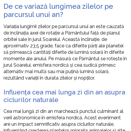
De ce variază lungimea zilelor pe
parcursul unui an?
Variația lungimii zilelor pe parcursul unui an este cauzată
de înclinația axei de rotație a Pământului față de planul
orbitei sale în jurul Soarelui. Această înclinație, de
aproximativ 23,5 grade, face ca diferite părți ale planetei
să primească cantități diferite de lumină solară în diferite
momente ale anului. Pe măsură ce Pământul se rotește în
jurul Soarelui, emisfera nordică și cea sudică primesc
alternativ mai multă sau mai puțină lumină solară,
rezultând variații în durata zilelor și nopților.
Influența cea mai lunga zi din an asupra
ciclurilor naturale
Cea mai lungă zi din an marchează punctul culminant al
verii astronomice în emisfera nordică. Acest eveniment
are un impact semnificativ asupra ciclurilor naturale,
influențând creșterea plantelor, migrația animalelor și alte