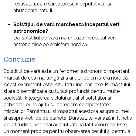
festivaluri, care sărbătoresc începutul verii și
abundența naturii.
Solstițiul de vară marchează începutul verii
astronomice?
Da, solstițiul de vară marchează începutul verii
astronomice pe emisfera nordică.
Concluzie
Solstițiul de vară este un fenomen astronomic important,
marcat de cea mai lungă zi a anului pe emisfera nordică.
Acest eveniment este rezultatul înclinării axei Pământului
și are o semnificație culturală profundă pentru multe
societăți. Înțelegerea ciclului anual al solstițiilor și
echinocțiilor ne ajută să apreciem complexitatea
mișcărilor Pământului și impactul acestora asupra climei
și asupra vieții de pe planetă. Durata zilei variază în funcție
de latitudine, fiind mai accentuată la latitudini mari. Este
un moment propice pentru observarea cerului și pentru a