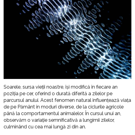
Soarele, sursa vieții noastre, își modifică în fiecare an
poziția pe cer, oferind o durată diferită a zilelor pe
parcursul anului. Acest fenomen natural influențează viața
de pe Pământ în moduri diverse, de la ciclurile agricole
până la comportamentul animalelor. În cursul unui an,
observăm o variație semnificativă a lungimii zilelor,
culminând cu cea mai lungă zi din an.