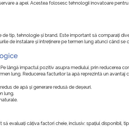
ervare a apei. Acestea folosesc tehnologii inovatoare pentru a
ie de tip, tehnologie și brand. Este important să comparați div
urile de instalare și întreținere pe termen lung atunci când se
logice
. Pe lângă impactul pozitiv asupra mediului, prin reducerea co
en lung. Reducerea facturilor la apă reprezintă un avantaj c
edus de apă și generare redusă de deșeuri.
n lung.
naturale.
să evaluați câțiva factori cheie, inclusiv: spațiul disponibil, t