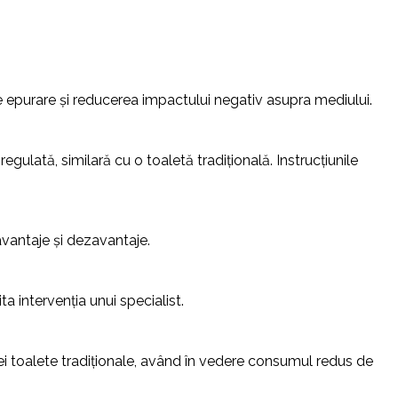
de epurare și reducerea impactului negativ asupra mediului.
egulată, similară cu o toaletă tradițională. Instrucțiunile
 avantaje și dezavantaje.
a intervenția unui specialist.
unei toalete tradiționale, având în vedere consumul redus de