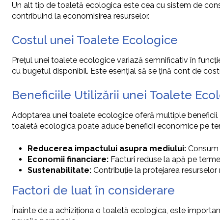
Un alt tip de toaletă ecologica este cea cu sistem de cons
contribuind la economisirea resurselor.
Costul unei Toalete Ecologice
Prețul unei toalete ecologice variază semnificativ în funcț
cu bugetul disponibil. Este esențial să se țină cont de cost
Beneficiile Utilizării unei Toalete Eco
Adoptarea unei toalete ecologice oferă multiple beneficii
toaletă ecologica poate aduce beneficii economice pe term
Reducerea impactului asupra mediului:
Consum r
Economii financiare:
Facturi reduse la apă pe terme
Sustenabilitate:
Contribuție la protejarea resurselor 
Factori de luat în considerare
Înainte de a achiziționa o toaletă ecologica, este important 