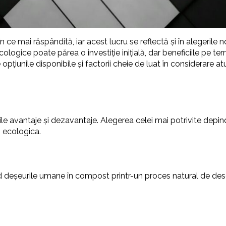
ce mai răspândită, iar acest lucru se reflectă și în alegerile 
logice poate părea o investiție inițială, dar beneficiile pe te
țiunile disponibile și factorii cheie de luat în considerare at
iile avantaje și dezavantaje. Alegerea celei mai potrivite depin
ă ecologica.
 deșeurile umane în compost printr-un proces natural de des