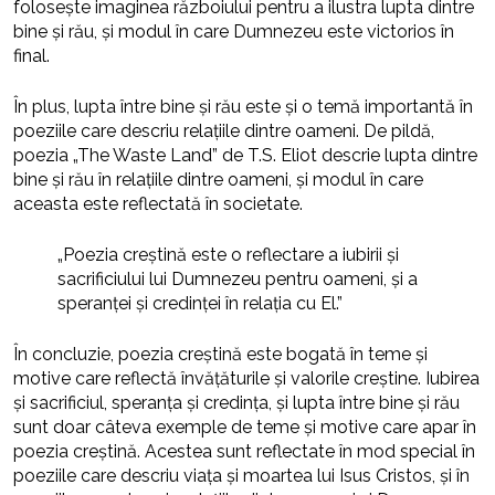
folosește imaginea războiului pentru a ilustra lupta dintre
bine și rău, și modul în care Dumnezeu este victorios în
final.
În plus, lupta între bine și rău este și o temă importantă în
poeziile care descriu relațiile dintre oameni. De pildă,
poezia „The Waste Land” de T.S. Eliot descrie lupta dintre
bine și rău în relațiile dintre oameni, și modul în care
aceasta este reflectată în societate.
„Poezia creștină este o reflectare a iubirii și
sacrificiului lui Dumnezeu pentru oameni, și a
speranței și credinței în relația cu El.”
În concluzie, poezia creștină este bogată în teme și
motive care reflectă învățăturile și valorile creștine. Iubirea
și sacrificiul, speranța și credința, și lupta între bine și rău
sunt doar câteva exemple de teme și motive care apar în
poezia creștină. Acestea sunt reflectate în mod special în
poeziile care descriu viața și moartea lui Isus Cristos, și în