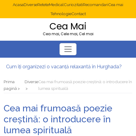
Acasa
Diverse
Retete
Medical
Curiozitati
Recomandari
Cea mai
Tehnologie
Contact
Cea Mai
Cea mai, Cele mai, Cel mai
Cum îți organizezi o vacanță relaxantă în Hurghada?
Operație cancer colon București: ce presupune tratamentul chirurgical
Multisite WordPress și Mastodon: cum gestionezi mai multe site-uri
Prima
Diverse
Cea mai frumoasă poezie creștină: o introducere în
2025: cum eviți canibalizarea cuvintelor cheie între articole SEO
pagină
lumea spirituală
Cum îți revii după o serie lungă de bilete pierdute la pariuri sportive
Diverticulita: când este necesară operația?
Cea mai frumoasă poezie
creștină: o introducere în
lumea spirituală