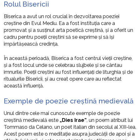
Rolul Bisericii
Biserica a avut un rol crucial în dezvoltarea poeziei
creștine din Evul Mediu. Ea a fost instituția care a
promovat și a susținut arta poetică creștină, și a oferit un
cadru pentru poeții creștini să se exprime și să își
împărtășească credința.
În această perioadă, Biserica a fost centrul vieții creștine,
și a fost locul unde se celebrau slujbele și se cântau
imnurile. Poeții creștini au fost influențați de liturghia și de
ritualurile Bisericii, și au creat opere care au reflectat
această influență.
Exemple de poezie creștină medievală
Unul dintre cele mai cunoscute exemple de poezie
creștină medievală este
„Dies Irae”
, un poem atribuit lui
Tommaso da Celano, un poet italian din secolul al XIII-lea.
Acest poem este o meditație asupra judecății de apoi și a