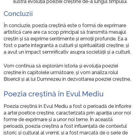
ilustra evoluția poeziei creștine de-a lungul timpului.
Concluzii
În concluzie, poezia creștină este o formă de exprimare
artistică care are ca scop principal să transmită mesajul
creștin și să exprime sentimente și emoții profunde. Ea a
fost o parte integrantă a culturii și spiritualității creștine, și
a avut un impact semnificativ asupra societății și a culturii.
Vom continua să explorăm istoria și evoluția poeziei
creștine în capitolele următoare, și vom analiza rolul
Bisericii și al lui Dumnezeu în dezvoltarea poeziei creștine.
Poezia creștină în Evul Mediu
Poezia creștină în Evul Mediu a fost o perioadă de înflorire
a artei poetice creștine, caracterizată prin apariția unor noi
forme de exprimare și a unor noi teme. În această
perioadă, poezia creștină a fost influențată de contextul
istoric și cultural al vremii, și a fost marcată de o serie de