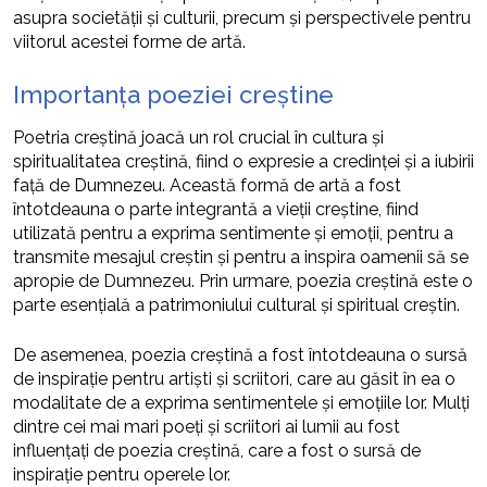
asupra societății și culturii, precum și perspectivele pentru
viitorul acestei forme de artă.
Importanța poeziei creștine
Poetria creștină joacă un rol crucial în cultura și
spiritualitatea creștină, fiind o expresie a credinței și a iubirii
față de Dumnezeu. Această formă de artă a fost
întotdeauna o parte integrantă a vieții creștine, fiind
utilizată pentru a exprima sentimente și emoții, pentru a
transmite mesajul creștin și pentru a inspira oamenii să se
apropie de Dumnezeu. Prin urmare, poezia creștină este o
parte esențială a patrimoniului cultural și spiritual creștin.
De asemenea, poezia creștină a fost întotdeauna o sursă
de inspirație pentru artiști și scriitori, care au găsit în ea o
modalitate de a exprima sentimentele și emoțiile lor. Mulți
dintre cei mai mari poeți și scriitori ai lumii au fost
influențați de poezia creștină, care a fost o sursă de
inspirație pentru operele lor.