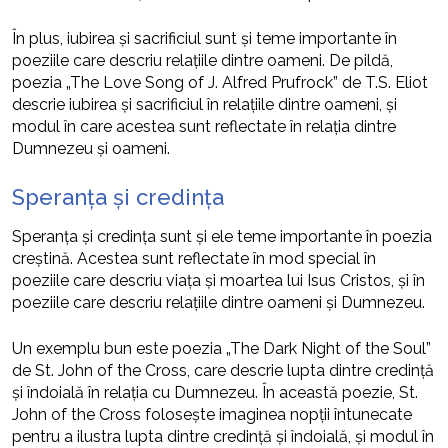
În plus, iubirea și sacrificiul sunt și teme importante în
poeziile care descriu relațiile dintre oameni. De pildă,
poezia „The Love Song of J. Alfred Prufrock” de T.S. Eliot
descrie iubirea și sacrificiul în relațiile dintre oameni, și
modul în care acestea sunt reflectate în relația dintre
Dumnezeu și oameni.
Speranța și credința
Speranța și credința sunt și ele teme importante în poezia
creștină. Acestea sunt reflectate în mod special în
poeziile care descriu viața și moartea lui Isus Cristos, și în
poeziile care descriu relațiile dintre oameni și Dumnezeu.
Un exemplu bun este poezia „The Dark Night of the Soul”
de St. John of the Cross, care descrie lupta dintre credință
și îndoială în relația cu Dumnezeu. În această poezie, St.
John of the Cross folosește imaginea nopții întunecate
pentru a ilustra lupta dintre credință și îndoială, și modul în