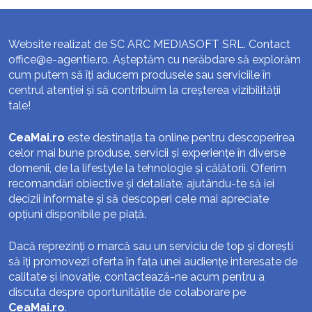
Website realizat de SC ARC MEDIASOFT SRL. Contact
office@e-agentie.ro
. Așteptăm cu nerăbdare să explorăm
cum putem să îți aducem produsele sau serviciile în
centrul atenției și să contribuim la creșterea vizibilității
tale!
CeaMai.ro
este destinația ta online pentru descoperirea
celor mai bune produse, servicii și experiențe în diverse
domenii, de la lifestyle la tehnologie și călătorii. Oferim
recomandări obiective și detaliate, ajutându-te să iei
decizii informate și să descoperi cele mai apreciate
opțiuni disponibile pe piață.
Dacă reprezinți o marcă sau un serviciu de top și dorești
să îți promovezi oferta în fața unei audiențe interesate de
calitate și inovație, contactează-ne acum pentru a
discuta despre oportunitățile de colaborare pe
CeaMai.ro
.