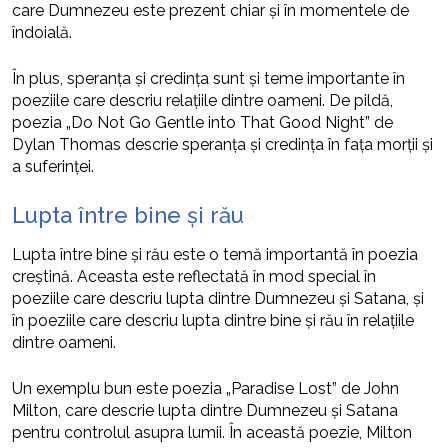
care Dumnezeu este prezent chiar și în momentele de
îndoială.
În plus, speranța și credința sunt și teme importante în
poeziile care descriu relațiile dintre oameni. De pildă,
poezia „Do Not Go Gentle into That Good Night” de
Dylan Thomas descrie speranța și credința în fața morții și
a suferinței.
Lupta între bine și rău
Lupta între bine și rău este o temă importantă în poezia
creștină. Aceasta este reflectată în mod special în
poeziile care descriu lupta dintre Dumnezeu și Satana, și
în poeziile care descriu lupta dintre bine și rău în relațiile
dintre oameni.
Un exemplu bun este poezia „Paradise Lost” de John
Milton, care descrie lupta dintre Dumnezeu și Satana
pentru controlul asupra lumii. În această poezie, Milton