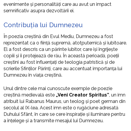
evenimente și personalități care au avut un impact
semnificativ asupra dezvoltării ei.
Contribuția lui Dumnezeu
În poezia creștină din Evul Mediu, Dumnezeu a fost
reprezentat ca o ființă supremă, atotputernică și iubitoare.
El a fost descris ca un părinte iubitor, care își îngrijește
copiii și îi protejează de rău. În această perioadă, poeții
creștini au fost influențați de teologia patristică și de
scrierile Sfinților Părinți, care au accentuat importanța lui
Dumnezeu în viața creștină.
Unul dintre cele mai cunoscute exemple de poezie
creștină medievală este
„Veni Creator Spiritus”
, un imn
atribuit lui Rabanus Maurus, un teolog și poet german din
secolul al IX-lea. Acest imn este o rugăciune adresată
Duhului Sfânt, în care se cere inspirație și iluminare pentru
a înțelege și a transmite mesajul lui Dumnezeu.