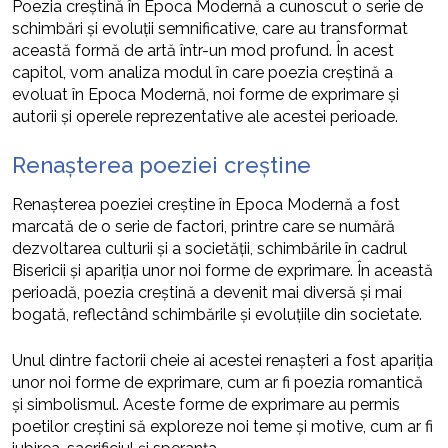
Poezia creștină în Epoca Modernă a cunoscut o serie de
schimbări și evoluții semnificative, care au transformat
această formă de artă într-un mod profund. În acest
capitol, vom analiza modul în care poezia creștină a
evoluat în Epoca Modernă, noi forme de exprimare și
autorii și operele reprezentative ale acestei perioade.
Renașterea poeziei creștine
Renașterea poeziei creștine în Epoca Modernă a fost
marcată de o serie de factori, printre care se numără
dezvoltarea culturii și a societății, schimbările în cadrul
Bisericii și apariția unor noi forme de exprimare. În această
perioadă, poezia creștină a devenit mai diversă și mai
bogată, reflectând schimbările și evoluțiile din societate.
Unul dintre factorii cheie ai acestei renașteri a fost apariția
unor noi forme de exprimare, cum ar fi poezia romantică
și simbolismul. Aceste forme de exprimare au permis
poetilor creștini să exploreze noi teme și motive, cum ar fi