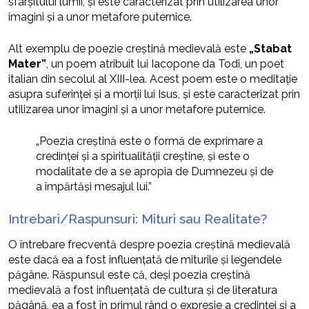
sfârșitului lumii, și este caracterizat prin utilizarea unor
imagini și a unor metafore puternice.
Alt exemplu de poezie creștină medievală este
„Stabat
Mater”
, un poem atribuit lui Iacopone da Todi, un poet
italian din secolul al XIII-lea. Acest poem este o meditație
asupra suferinței și a morții lui Isus, și este caracterizat prin
utilizarea unor imagini și a unor metafore puternice.
„Poezia creștină este o formă de exprimare a
credinței și a spiritualității creștine, și este o
modalitate de a se apropia de Dumnezeu și de
a împărtăși mesajul lui.”
Intrebari/Raspunsuri: Mituri sau Realitate?
O întrebare frecventă despre poezia creștină medievală
este dacă ea a fost influențată de miturile și legendele
păgâne. Răspunsul este că, deși poezia creștină
medievală a fost influențată de cultura și de literatura
păgână, ea a fost în primul rând o expresie a credinței și a