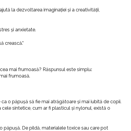
ută la dezvoltarea imaginației și a creativității,
tres și anxietate.
să crească.”
rată cea mai frumoasă? Răspunsul este simplu:
a mai frumoasă.
 ca o păpușă să fie mai atrăgătoare și mai iubită de copii.
cele sintetice, cum ar fi plasticul și nylonul, există o
o păpușă. De pildă, materialele toxice sau care pot