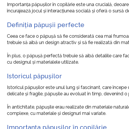
Importanța păpușilor în copilărie este una crucială, deoarece
încurajează jocul și interacțiunea socială și oferă o sursă d
Definiția păpușii perfecte
Ceea ce face o păpușă să fie considerată cea mai frumoasă 
trebuie să aibă un design atractiv și să fie realizată din ma
În plus, o păpușă perfectă trebuie să aibă detaliile care fac
cu designul și materialele utilizate.
Istoricul păpușilor
Istoricul păpușilor este unul lung și fascinant, care începe d
delicate și fragile, păpușile au evoluat în timp, devenind o 
În antichitate, păpușile erau realizate din materiale naturale
complexe, cu materiale și designuri mai variate.
Importanța păpușilor în copilărie