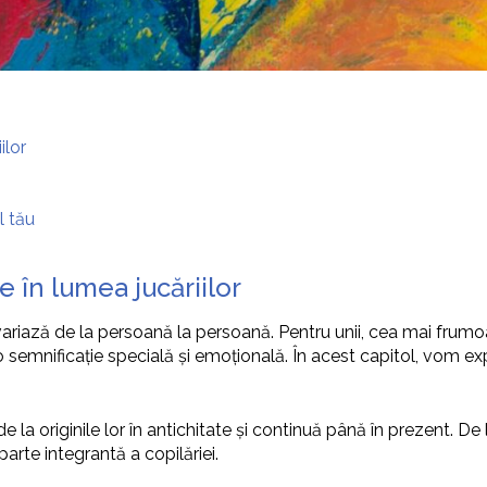
ilor
l tău
 în lumea jucăriilor
 variază de la persoană la persoană. Pentru unii, cea mai frum
re o semnificație specială și emoțională. În acest capitol, vom
e la originile lor în antichitate și continuă până în prezent. De 
parte integrantă a copilăriei.