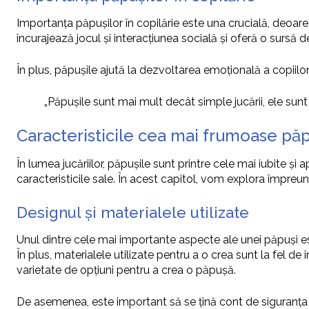
Importanța păpușilor în copilărie este una crucială, deoarece
încurajează jocul și interacțiunea socială și oferă o sursă d
În plus, păpușile ajută la dezvoltarea emoțională a copiilor
„Păpușile sunt mai mult decât simple jucării, ele sunt p
Caracteristicile cea mai frumoase pă
În lumea jucăriilor, păpușile sunt printre cele mai iubite 
caracteristicile sale. În acest capitol, vom explora împreu
Designul și materialele utilizate
Unul dintre cele mai importante aspecte ale unei păpuși est
În plus, materialele utilizate pentru a o crea sunt la fel de 
varietate de opțiuni pentru a crea o păpușă.
De asemenea, este important să se țină cont de siguranța ș