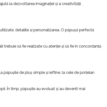
ută la dezvoltarea imaginației și a creativității,
ilizate, detaliile și personalizarea. O păpușă perfectă
i trebuie să fie realizate cu atenție și să fie în concordanță
la păpușile de pluș simple și ieftine, la cele de porțelan
copii. În timp, păpușile au evoluat și au devenit mai