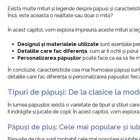
Există multe mituri și legende despre păpuși și caracteristi
Însă, este aceasta o realitate sau doar o mită?
În acest capitol, vom explora împreună aceste mituri și l
Designul și materialele utilizate
sunt esențiale pe
Detaliile care fac diferența
, cum ar fi ochii și păr
Personalizarea păpușilor
poate face ca ea să fie ma
În concluzie, caracteristicile cea mai frumoase păpuși sunt
detaliile care fac diferența și personalizarea păpușilor, fi
Tipuri de păpuși: De la clasice la mo
În lumea păpușilor, există o varietate de tipuri și stiluri c
fi îndrăgite și jucate de copii. În acest capitol, vom explora 
Păpuși de pluș: Cele mai populare și iub
Păpușile de pluș sunt probabil cele mai populare și iubite 