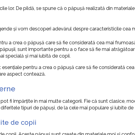
cile lor. De pildă, se spune că o păpușă realizată din material
egende și vom descoperi adevărul despre caracteristicile cea
ntru a crea o păpușă care să fie considerată cea mai frumoas
ul păpușii, sunt importante pentru a o face să fie mai atrăgătoare
i specială și mai iubită de copii.
 esențiale pentru a crea o păpușă care să fie considerată cea m
ecare aspect contează.
derne
are pot fi împărțite în mai multe categorii. Fie că sunt clasice,
diferitele tipuri de păpuși, de la cele mai populare și iubite de 
ite de copii
de copii. Aceste păpuși sunt create din materiale moi și confo