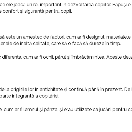
 ele joacă un rol important în dezvoltarea copiilor. Păpușile aj
e confort și siguranță pentru copii.
este un amestec de factori, cum ar fi designul, materialele ut
teriale de înaltă calitate, care să o facă să dureze în timp.
 diferența, cum ar fi ochii, părul și îmbrăcămintea. Aceste detali
e la originile lor în antichitate și continuă până în prezent. De 
parte integrantă a copilăriei.
, cum ar fi lemnul și pânza, și erau utilizate ca jucării pentru 