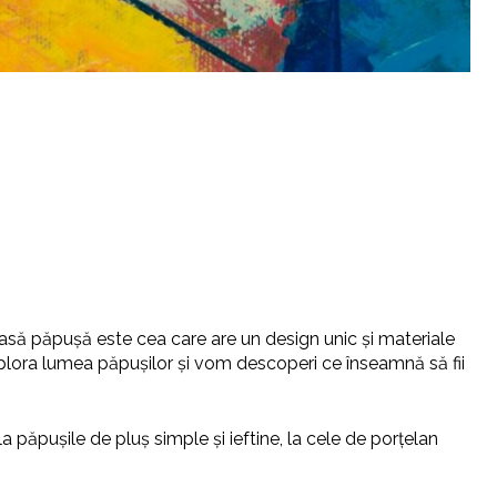
oasă păpușă este cea care are un design unic și materiale
 explora lumea păpușilor și vom descoperi ce înseamnă să fii
la păpușile de pluș simple și ieftine, la cele de porțelan