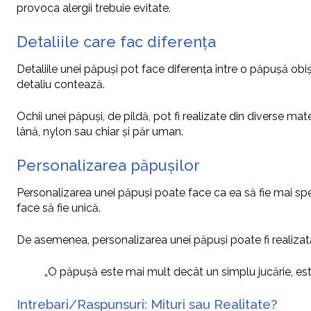
provoca alergii trebuie evitate.
Detaliile care fac diferența
Detaliile unei păpuși pot face diferența între o păpușă obiș
detaliu contează.
Ochii unei păpuși, de pildă, pot fi realizate din diverse mater
lână, nylon sau chiar și păr uman.
Personalizarea păpușilor
Personalizarea unei păpuși poate face ca ea să fie mai speci
face să fie unică.
De asemenea, personalizarea unei păpuși poate fi realizată 
„O păpușă este mai mult decât un simplu jucărie, est
Intrebari/Raspunsuri: Mituri sau Realitate?