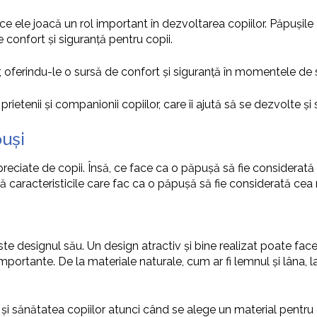
 ele joacă un rol important în dezvoltarea copiilor. Păpușile aj
e confort și siguranță pentru copii.
, oferindu-le o sursă de confort și siguranță în momentele de s
rietenii și companionii copiilor, care îi ajută să se dezvolte și 
puși
și apreciate de copii. Însă, ce face ca o păpușă să fie conside
nă caracteristicile care fac ca o păpușă să fie considerată ce
e designul său. Un design atractiv și bine realizat poate face
importante. De la materiale naturale, cum ar fi lemnul și lâna, la 
i sănătatea copiilor atunci când se alege un material pentru 