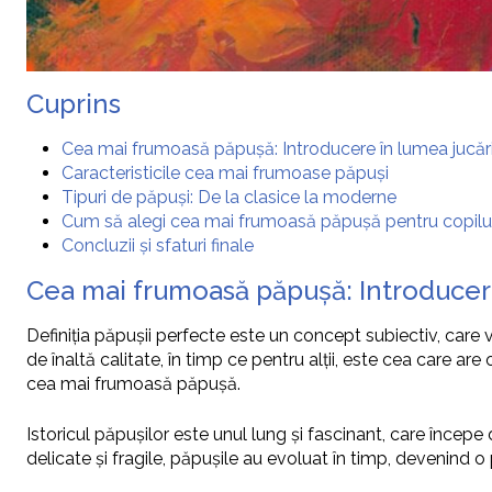
Cuprins
Cea mai frumoasă păpușă: Introducere în lumea jucări
Caracteristicile cea mai frumoase păpuși
Tipuri de păpuși: De la clasice la moderne
Cum să alegi cea mai frumoasă păpușă pentru copilu
Concluzii și sfaturi finale
Cea mai frumoasă păpușă: Introducere
Definiția păpușii perfecte este un concept subiectiv, care
de înaltă calitate, în timp ce pentru alții, este cea care a
cea mai frumoasă păpușă.
Istoricul păpușilor este unul lung și fascinant, care începe d
delicate și fragile, păpușile au evoluat în timp, devenind o 