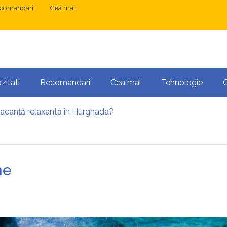
comandari
Cea mai
zitati
Recomandari
Cea mai
Tehnologie
vacanță relaxantă în Hurghada?
 București: ce presupune tratamentul chirurgical
ress și Mastodon: cum gestionezi mai multe site-uri
anibalizarea cuvintelor cheie între articole SEO
 o serie lungă de bilete pierdute la pariuri sportive
me
te necesară operația?