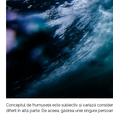
Conceptul de frumusețe este subiectiv și variază considerabi
diferit în altă parte. De aceea, găsirea unei singure perso