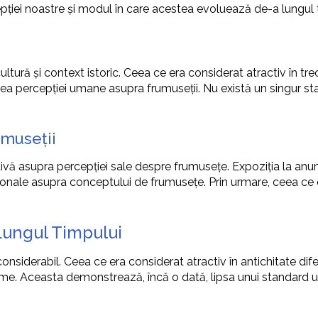
pției noastre și modul în care acestea evoluează de-a lungul
tură și context istoric. Ceea ce era considerat atractiv în trec
tatea percepției umane asupra frumuseții. Nu există un singur 
umuseții
vă asupra percepției sale despre frumusețe. Expoziția la anumite
sonale asupra conceptului de frumusețe. Prin urmare, ceea ce 
Lungul Timpului
considerabil. Ceea ce era considerat atractiv în antichitate di
lume. Aceasta demonstrează, încă o dată, lipsa unui standard u