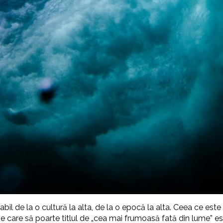
l de la o cultură la alta, de la o epocă la alta. Ceea ce este c
ane care să poarte titlul de „cea mai frumoasă fată din lume” es