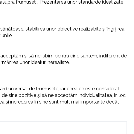
 asupra frumuseții. Prezentarea unor standarde idealizate
nătoase, stabilirea unor obiective realizabile și îngrijirea
unile.
cceptăm și să ne iubim pentru cine suntem, indiferent de
ărirea unor idealuri nerealiste.
dard universal de frumusețe, iar ceea ce este considerat
 de sine pozitive și să ne acceptăm individualitatea, în loc
 și încrederea în sine sunt mult mai importante decât