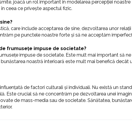
nsmite, joacă un rol important în modelarea percepției noastre
în ceea ce privește aspectul fizic.
sine?
că, care include acceptarea de sine, dezvoltarea unor relații să
centrăm pe punctele noastre forte și să ne acceptăm imperfecți
de frumusețe impuse de societate?
musețe impuse de societate. Este mult mai important să ne a
unăstarea noastră interioară este mult mai benefică decât urm
luențată de factori culturali și individuali. Nu există un stan
nală. Este crucial să ne concentrăm pe dezvoltarea unei imagini
ovate de mass-media sau de societate. Sănătatea, bunăstarea
erior.