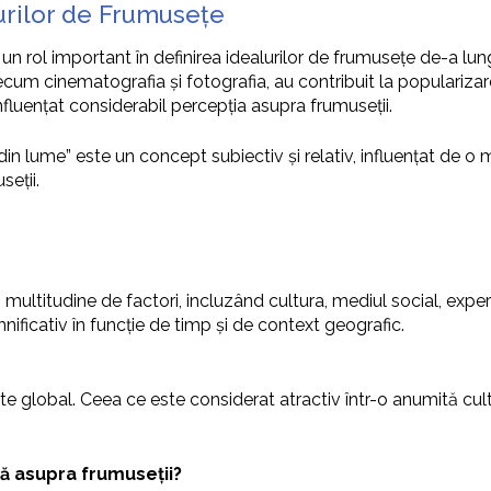
lurilor de Frumusețe
 un rol important în definirea idealurilor de frumusețe de-a lungu
cum cinematografia și fotografia, au contribuit la popularizar
nfluențat considerabil percepția asupra frumuseții.
 lume” este un concept subiectiv și relativ, influențat de o mult
seții.
o multitudine de factori, incluzând cultura, mediul social, expe
ficativ în funcție de timp și de context geografic.
lobal. Ceea ce este considerat atractiv într-o anumită cultură 
ă asupra frumuseții?