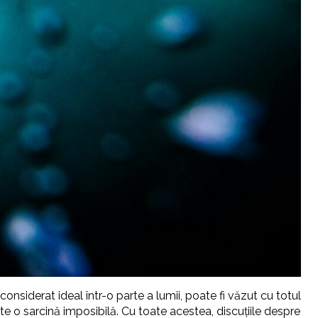
onsiderat ideal într-o parte a lumii, poate fi văzut cu totul
te o sarcină imposibilă. Cu toate acestea, discuțiile despre