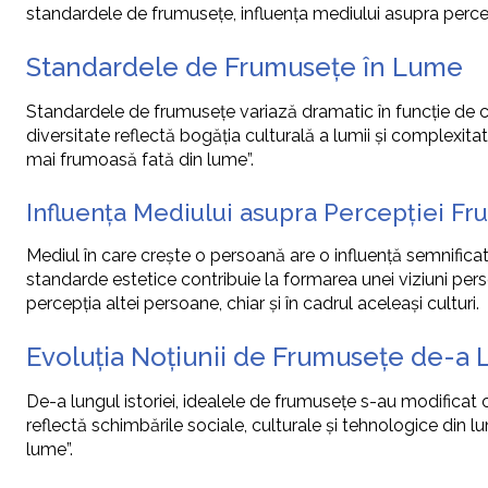
standardele de frumusețe, influența mediului asupra perce
Standardele de Frumusețe în Lume
Standardele de frumusețe variază dramatic în funcție de cul
diversitate reflectă bogăția culturală a lumii și complexi
mai frumoasă fată din lume”.
Influența Mediului asupra Percepției Fr
Mediul în care crește o persoană are o influență semnificati
standarde estetice contribuie la formarea unei viziuni per
percepția altei persoane, chiar și în cadrul aceleași culturi.
Evoluția Noțiunii de Frumusețe de-a 
De-a lungul istoriei, idealele de frumusețe s-au modificat 
reflectă schimbările sociale, culturale și tehnologice din 
lume”.