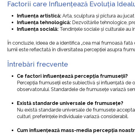
Factorii care Influențează Evoluția Idea
Influența artistică:
Arta, sculptura și pictura au jucat
Influența tehnologică:
Dezvoltările tehnologice, pre
Influența socială:
Tendințele sociale și culturale au i
În concluzie, ideea de a identifica „cea mai frumoasă fată din
lumii este reflectată în diversitatea percepției asupra frumu
Întrebări frecvente
Ce factori influențează percepția frumuseții?
Percepția frumuseții este subiectivă și influențată de 
observatorului. Standardele de frumusețe variază semni
Există standarde universale de frumusețe?
Nu există standarde universale de frumusețe acceptate g
culturi, preferințele individuale variază considerabil.
Cum influențează mass-media percepția noastr