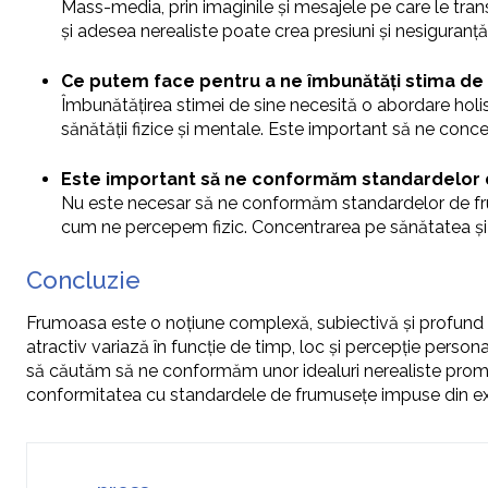
Mass-media, prin imaginile și mesajele pe care le tra
și adesea nerealiste poate crea presiuni și nesiguranță 
Ce putem face pentru a ne îmbunătăți stima de 
Îmbunătățirea stimei de sine necesită o abordare holisti
sănătății fizice și mentale. Este important să ne con
Este important să ne conformăm standardelor 
Nu este necesar să ne conformăm standardelor de fru
cum ne percepem fizic. Concentrarea pe sănătatea și b
Concluzie
Frumoasa este o noțiune complexă, subiectivă și profund inf
atractiv variază în funcție de timp, loc și percepție perso
să căutăm să ne conformăm unor idealuri nerealiste prom
conformitatea cu standardele de frumusețe impuse din ext