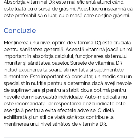
Absorbția vitaminei D3 este mai eficientă atunci când
este luată cu o sursă de grăsimi. Acest lucru înseamnă că
este preferabil să o luați cu o masă care conține grăsimi.
Concluzie
Menținerea unui nivel optim de vitamina D3 este crucială
pentru sănătatea generală. Această vitamină joacă un rol
important în absorbția calciului, funcționarea sistemului
imunitar și sănătatea oaselor. Sursele de vitamina D3
includ expunerea la soare, alimentația și suplimentele
alimentare. Este important să consultați un medic sau un
specialist în nutriție pentru a determina dacă aveți nevoie
de suplimentare și pentru a stabili doza optimă pentru
nevoile dumneavoastră individuale. Auto-medicația nu
este recomandată, iar respectarea dozei indicate este
esențială pentru a evita efectele adverse. O dietă
echilibrată și un stil de viață sănătos contribuie la
menținerea unui nivel sănătos de vitamina D3.