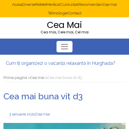
Acasa
Diverse
Retete
Medical
Curiozitati
Recomandari
Cea mai
Tehnologie
Contact
Cea Mai
Cea mai, Cele mai, Cel mai
Cum îți organizezi o vacanță relaxantă în Hurghada?
Operație cancer colon București: ce presupune tratamentul chirurgical
Multisite WordPress și Mastodon: cum gestionezi mai multe site-uri
Prima pagină
Cea mai
Cea mai buna vit d3
2025: cum eviți canibalizarea cuvintelor cheie între articole SEO
Cum îți revii după o serie lungă de bilete pierdute la pariuri sportive
Cea mai buna vit d3
Diverticulita: când este necesară operația?
3 ianuarie 2025
Cea mai