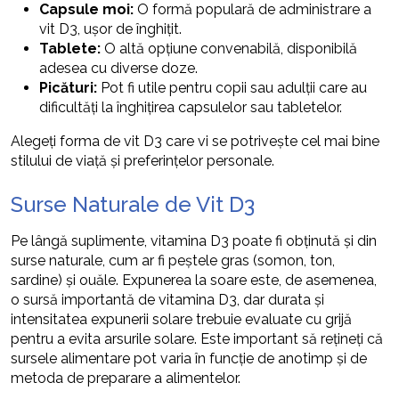
Capsule moi:
O formă populară de administrare a
vit D3, ușor de înghițit.
Tablete:
O altă opțiune convenabilă, disponibilă
adesea cu diverse doze.
Picături:
Pot fi utile pentru copii sau adulții care au
dificultăți la înghițirea capsulelor sau tabletelor.
Alegeți forma de vit D3 care vi se potrivește cel mai bine
stilului de viață și preferințelor personale.
Surse Naturale de Vit D3
Pe lângă suplimente, vitamina D3 poate fi obținută și din
surse naturale, cum ar fi peștele gras (somon, ton,
sardine) și ouăle. Expunerea la soare este, de asemenea,
o sursă importantă de vitamina D3, dar durata și
intensitatea expunerii solare trebuie evaluate cu grijă
pentru a evita arsurile solare. Este important să rețineți că
sursele alimentare pot varia în funcție de anotimp și de
metoda de preparare a alimentelor.