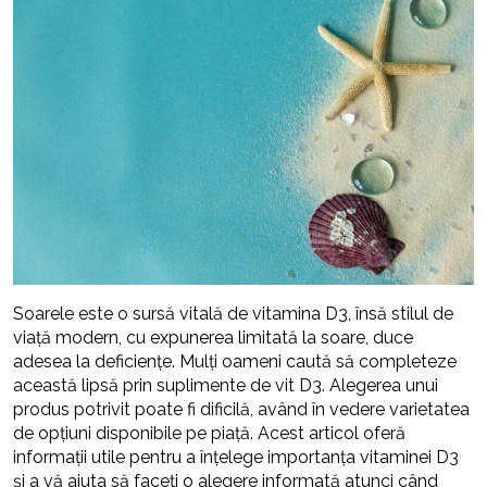
Soarele este o sursă vitală de vitamina D3, însă stilul de
viață modern, cu expunerea limitată la soare, duce
adesea la deficiențe. Mulți oameni caută să completeze
această lipsă prin suplimente de vit D3. Alegerea unui
produs potrivit poate fi dificilă, având în vedere varietatea
de opțiuni disponibile pe piață. Acest articol oferă
informații utile pentru a înțelege importanța vitaminei D3
și a vă ajuta să faceți o alegere informată atunci când