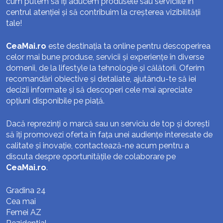
cum putem să îți aducem produsele sau serviciile în
centrul atenției și să contribuim la creșterea vizibilității
tale!
CeaMai.ro
este destinația ta online pentru descoperirea
celor mai bune produse, servicii și experiențe în diverse
domenii, de la lifestyle la tehnologie și călătorii. Oferim
recomandări obiective și detaliate, ajutându-te să iei
decizii informate și să descoperi cele mai apreciate
opțiuni disponibile pe piață.
Dacă reprezinți o marcă sau un serviciu de top și dorești
să îți promovezi oferta în fața unei audiențe interesate de
calitate și inovație, contactează-ne acum pentru a
discuta despre oportunitățile de colaborare pe
CeaMai.ro
.
Gradina 24
Cea mai
Femei AZ