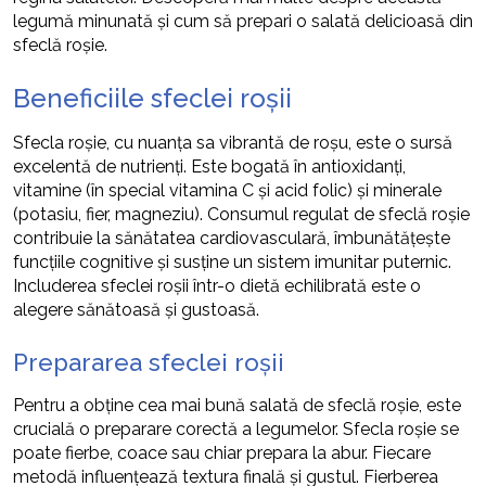
legumă minunată și cum să prepari o salată delicioasă din
sfeclă roșie.
Beneficiile sfeclei roșii
Sfecla roșie, cu nuanța sa vibrantă de roșu, este o sursă
excelentă de nutrienți. Este bogată în antioxidanți,
vitamine (în special vitamina C și acid folic) și minerale
(potasiu, fier, magneziu). Consumul regulat de sfeclă roșie
contribuie la sănătatea cardiovasculară, îmbunătățește
funcțiile cognitive și susține un sistem imunitar puternic.
Includerea sfeclei roșii într-o dietă echilibrată este o
alegere sănătoasă și gustoasă.
Prepararea sfeclei roșii
Pentru a obține cea mai bună salată de sfeclă roșie, este
crucială o preparare corectă a legumelor. Sfecla roșie se
poate fierbe, coace sau chiar prepara la abur. Fiecare
metodă influențează textura finală și gustul. Fierberea