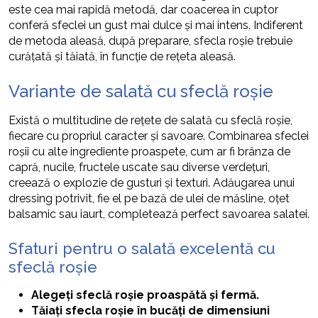
este cea mai rapidă metodă, dar coacerea în cuptor
conferă sfeclei un gust mai dulce și mai intens. Indiferent
de metoda aleasă, după preparare, sfecla roșie trebuie
curățată și tăiată, în funcție de rețeta aleasă.
Variante de salată cu sfeclă roșie
Există o multitudine de rețete de salată cu sfeclă roșie,
fiecare cu propriul caracter și savoare. Combinarea sfeclei
roșii cu alte ingrediente proaspete, cum ar fi brânza de
capră, nucile, fructele uscate sau diverse verdețuri,
creează o explozie de gusturi și texturi. Adăugarea unui
dressing potrivit, fie el pe bază de ulei de măsline, oțet
balsamic sau iaurt, completează perfect savoarea salatei.
Sfaturi pentru o salată excelentă cu
sfeclă roșie
Alegeți sfeclă roșie proaspătă și fermă.
Tăiați sfecla roșie în bucăți de dimensiuni