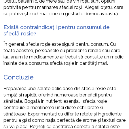
Oțetul balsamic, de mere sau de vin roșu sunt opțiuni
potrivite pentru marinarea sfeclei roșii. Alegeți oțetul care
se potrivește cel mai bine cu gusturile dumneavoastră.
Există contraindicații pentru consumul de
sfeclă roșie?
În general, sfecla roșie este sigură pentru consum. Cu
toate acestea, persoanele cu probleme renale sau care
iau anumite medicamente ar trebui să consulte un medic
înainte de a consuma sfeclă roșie în cantități mari.
Concluzie
Prepararea unei salate delicioase din sfeclă roșie este
simplă și rapidă, oferind numeroase beneficii pentru
sănătate. Bogată în nutrienți esențiali, sfecla roșie
contribuie la menținerea unei diete echilibrate și
sănătoase. Experimentați cu diferite rețete și ingrediente
pentru a găsi combinația perfectă de arome și texturi care
să vă placă. Rețineți că păstrarea corectă a salatei este