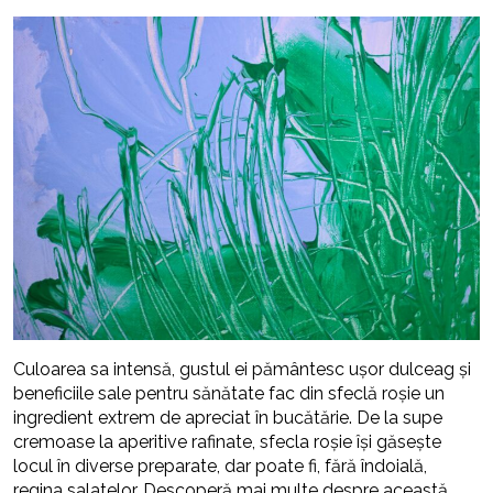
Culoarea sa intensă, gustul ei pământesc ușor dulceag și
beneficiile sale pentru sănătate fac din sfeclă roșie un
ingredient extrem de apreciat în bucătărie. De la supe
cremoase la aperitive rafinate, sfecla roșie își găsește
locul în diverse preparate, dar poate fi, fără îndoială,
regina salatelor. Descoperă mai multe despre această