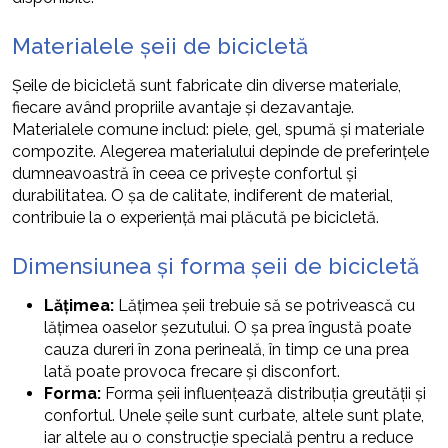
Materialele șeii de bicicletă
Șeile de bicicletă sunt fabricate din diverse materiale,
fiecare având propriile avantaje și dezavantaje.
Materialele comune includ: piele, gel, spumă și materiale
compozite. Alegerea materialului depinde de preferințele
dumneavoastră în ceea ce privește confortul și
durabilitatea. O șa de calitate, indiferent de material,
contribuie la o experiență mai plăcută pe bicicletă.
Dimensiunea și forma șeii de bicicletă
Lățimea:
Lățimea șeii trebuie să se potrivească cu
lățimea oaselor șezutului. O șa prea îngustă poate
cauza dureri în zona perineală, în timp ce una prea
lată poate provoca frecare și disconfort.
Forma:
Forma șeii influențează distribuția greutății și
confortul. Unele șeile sunt curbate, altele sunt plate,
iar altele au o construcție specială pentru a reduce