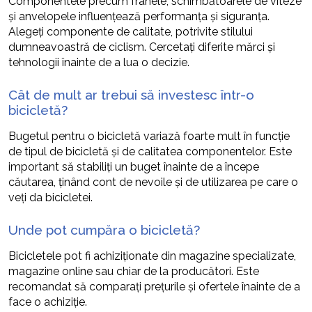
Componentele precum frânele, schimbătoarele de viteze
și anvelopele influențează performanța și siguranța.
Alegeți componente de calitate, potrivite stilului
dumneavoastră de ciclism. Cercetați diferite mărci și
tehnologii înainte de a lua o decizie.
Cât de mult ar trebui să investesc într-o
bicicletă?
Bugetul pentru o bicicletă variază foarte mult în funcție
de tipul de bicicletă și de calitatea componentelor. Este
important să stabiliți un buget înainte de a începe
căutarea, ținând cont de nevoile și de utilizarea pe care o
veți da bicicletei.
Unde pot cumpăra o bicicletă?
Bicicletele pot fi achiziționate din magazine specializate,
magazine online sau chiar de la producători. Este
recomandat să comparați prețurile și ofertele înainte de a
face o achiziție.