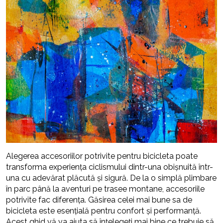
Alegerea accesoriilor potrivite pentru bicicleta poate
transforma experiența ciclismului dintr-una obișnuită într-
una cu adevărat plăcută și sigură. De la o simplă plimbare
în parc până la aventuri pe trasee montane, accesoriile
potrivite fac diferența. Găsirea celei mai bune sa de
bicicleta este esențială pentru confort și performanță.
Acest ghid vă va ajuta să înțelegeți mai bine ce trebuie să