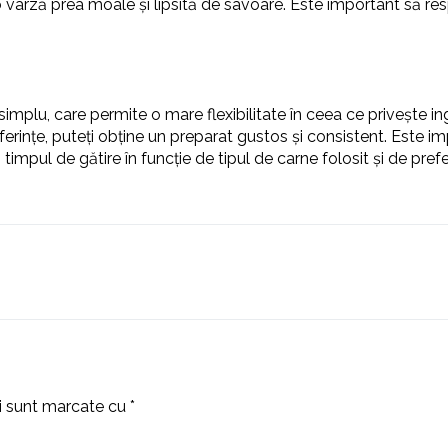
arză prea moale și lipsită de savoare. Este important să respe
implu, care permite o mare flexibilitate în ceea ce privește in
ferințe, puteți obține un preparat gustos și consistent. Este im
ți timpul de gătire în funcție de tipul de carne folosit și de
ii sunt marcate cu
*