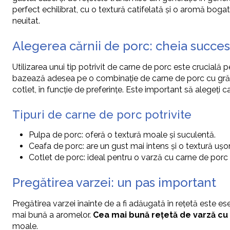
perfect echilibrat, cu o textură catifelată și o aromă bog
neuitat.
Alegerea cărnii de porc: cheia succes
Utilizarea unui tip potrivit de carne de porc este crucială 
bazează adesea pe o combinație de carne de porc cu grăsime
cotlet, în funcție de preferințe. Este important să alegeți 
Tipuri de carne de porc potrivite
Pulpa de porc: oferă o textură moale și suculentă.
Ceafa de porc: are un gust mai intens și o textură ușo
Cotlet de porc: ideal pentru o varză cu carne de porc
Pregătirea varzei: un pas important
Pregătirea varzei înainte de a fi adăugată în rețetă este es
mai bună a aromelor.
Cea mai bună rețetă de varză cu
moale.