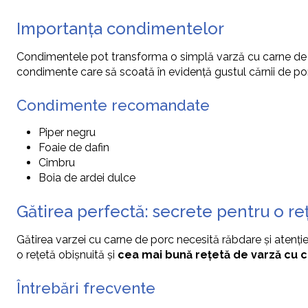
Importanța condimentelor
Condimentele pot transforma o simplă varză cu carne de p
condimente care să scoată în evidență gustul cărnii de por
Condimente recomandate
Piper negru
Foaie de dafin
Cimbru
Boia de ardei dulce
Gătirea perfectă: secrete pentru o re
Gătirea varzei cu carne de porc necesită răbdare și atenție
o rețetă obișnuită și
cea mai bună rețetă de varză cu 
Întrebări frecvente