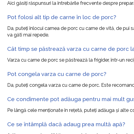
Aici găsiți răspunsuri la întrebările frecvente despre prepa
Pot folosi alt tip de carne în loc de porc?
Da, puteți înlocui carnea de porc cu carne de vită, de pui 
va găti mai repede.
Cât timp se păstrează varza cu carne de porc la
Varza cu carne de porc se păstrează la frigider, într-un reci
Pot congela varza cu carne de porc?
Da, puteți congela varza cu carne de porc. Este recomandat să
Ce condimente pot adăuga pentru mai mult gu
Pe lângă cele menționate în rețetă, puteți adăuga și alte
Ce se întâmplă dacă adaug prea multă apă?