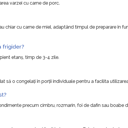
rarea varzei cu carne de porc.
sau chiar cu carne de miel, adaptând timpul de preparare în fu
 frigider?
pient etanș, timp de 3-4 zile.
 o congelați în porții individuale pentru a facilita utilizarea 
st?
 condimente precum cimbru, rozmarin, foi de dafin sau boabe de