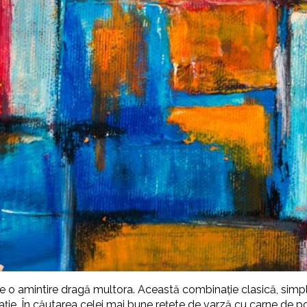
te o amintire dragă multora. Această combinație clasică, sim
rație. În căutarea celei mai bune rețete de varză cu carne de p