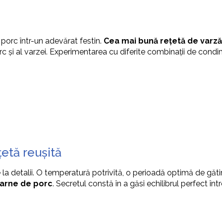
orc într-un adevărat festin.
Cea mai bună rețetă de varză
c și al varzei. Experimentarea cu diferite combinații de condim
țetă reușită
 la detalii. O temperatură potrivită, o perioadă optimă de găti
carne de porc
. Secretul constă în a găsi echilibrul perfect înt