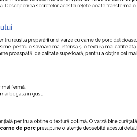
ată. Descoperirea secretelor acestei rețete poate transforma 
ului
pentru reuşita preparării unei varze cu carne de porc delicioase
, pentru o savoare mai intensă și o textură mai catifelată. O
carne proaspătă, de calitate superioară, pentru a obține cel ma
r mai fermă.
 mai bogată în gust.
ențială pentru a obține o textură optimă. O varză bine curățată 
 carne de porc
presupune o atenție deosebită acestui detaliu,