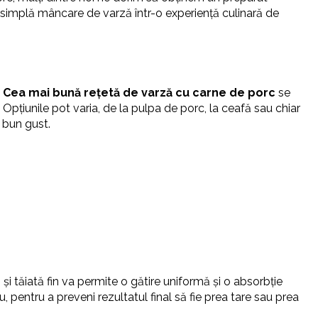
o simplă mâncare de varză într-o experiență culinară de
.
Cea mai bună rețetă de varză cu carne de porc
se
pțiunile pot varia, de la pulpa de porc, la ceafă sau chiar
i bun gust.
și tăiată fin va permite o gătire uniformă și o absorbție
 pentru a preveni rezultatul final să fie prea tare sau prea