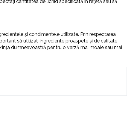
ctați cantitatea de lichid specificată în rețetă sau să
gredientele și condimentele utilizate. Prin respectarea
portant să utilizați ingrediente proaspete și de calitate
 preferința dumneavoastră pentru o varză mai moale sau mai