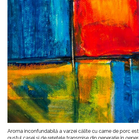
Aroma inconfundabilă a varzei călite cu carne de porc es
gustul casei și de rețetele transmise din generație în gene