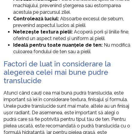
machiajului, prevenind ștergerea sau estomparea
acestuia pe parcursul zilei.
Controlează luciul:
Absoarbe excesul de sebum,
prevenind aspectul lucios al pielii.
Netezește textura pielii:
Acoperă porii și liniile fine,
oferind un aspect neted și uniform al pielii.
Ideală pentru toate nuanțele de ten:
Nu modifică
culoarea fondului de ten sau a pielii.
Factori de luat în considerare la
alegerea celei mai bune pudre
translucide
Atunci când cauți cea mai bună pudră translucida, este
important să iei în considerare textura, finisajul și formula.
Unele pudre translucide sunt mai mate, altele au un finisaj
ușor radiant. De asemenea, este important să alegi o
pudră care să fie potrivită pentru tipul tău de ten. Pentru
pielea uscată, este recomandată o pudră translucida cu o
formulă hidratantă, iar pentru pielea grasă, este