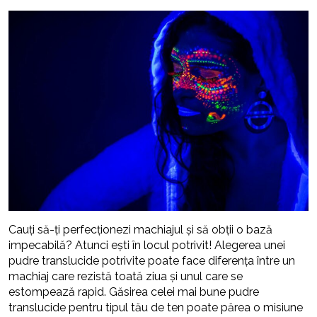
Cauți să-ți perfecționezi machiajul și să obții o bază
impecabilă? Atunci ești în locul potrivit! Alegerea unei
pudre translucide potrivite poate face diferența între un
machiaj care rezistă toată ziua și unul care se
estompează rapid. Găsirea celei mai bune pudre
translucide pentru tipul tău de ten poate părea o misiune