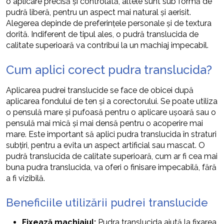
o aplicare precisă și controlată, altele sunt sub formă de
pudră liberă, pentru un aspect mai natural și aerisit.
Alegerea depinde de preferințele personale și de textura
dorită. Indiferent de tipul ales, o pudră translucida de
calitate superioară va contribui la un machiaj impecabil.
Cum aplici corect pudra translucida?
Aplicarea pudrei translucide se face de obicei după
aplicarea fondului de ten și a corectorului. Se poate utiliza
o pensulă mare și pufoasă pentru o aplicare ușoară sau o
pensulă mai mică și mai densă pentru o acoperire mai
mare. Este important să aplici pudra translucida în straturi
subțiri, pentru a evita un aspect artificial sau mascat. O
pudră translucida de calitate superioară, cum ar fi cea mai
buna pudra translucida, va oferi o finisare impecabilă, fără
a fi vizibilă.
Beneficiile utilizării pudrei translucide
Fixează machiajul:
Pudra translucida ajută la fixarea