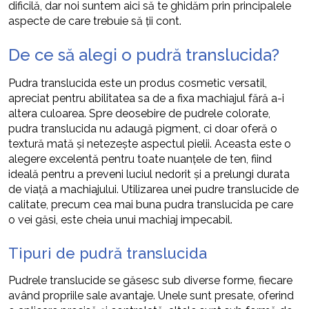
dificilă, dar noi suntem aici să te ghidăm prin principalele
aspecte de care trebuie să ții cont.
De ce să alegi o pudră translucida?
Pudra translucida este un produs cosmetic versatil,
apreciat pentru abilitatea sa de a fixa machiajul fără a-i
altera culoarea. Spre deosebire de pudrele colorate,
pudra translucida nu adaugă pigment, ci doar oferă o
textură mată și netezește aspectul pielii. Aceasta este o
alegere excelentă pentru toate nuanțele de ten, fiind
ideală pentru a preveni luciul nedorit și a prelungi durata
de viață a machiajului. Utilizarea unei pudre translucide de
calitate, precum cea mai buna pudra translucida pe care
o vei găsi, este cheia unui machiaj impecabil.
Tipuri de pudră translucida
Pudrele translucide se găsesc sub diverse forme, fiecare
având propriile sale avantaje. Unele sunt presate, oferind