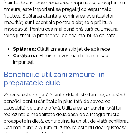
Înainte de a începe prepararea propriu-zisă a prăjiturii cu
zmeura, este important să pregătiți corespunzător
fructele. Spălarea atentă și eliminarea eventualelor
impurități sunt esențiale pentru a obține o prăjitură
impecabilă. Pentru cea mai bună prăjitură cu zmeura,
folosiți zmeură proaspătă, de cea mai bună calitate.
Spălarea:
Clătiți zmeura sub jet de apă rece.
Curățarea:
Eliminați eventualele frunze sau
impurități.
Beneficiile utilizării zmeurei în
preparatele dulci
Zmeura este bogată în antioxidanți și vitamine, aducând
beneficii pentru sănătate în plus față de savoarea
deosebită pe care o oferă. Utilizarea zmeurei în prăjituri
reprezintă o modalitate delicioasă de a integra fructe
proaspete în dietă, contribuind la un stil de viață echilibrat.
Cea mai bună prăjitură cu zmeura este nu doar gustoasă,