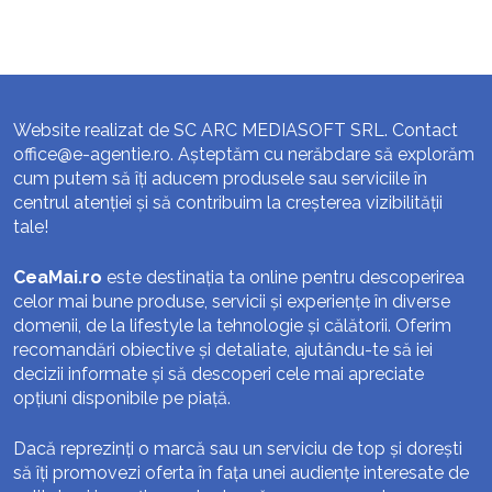
Website realizat de SC ARC MEDIASOFT SRL. Contact
office@e-agentie.ro
. Așteptăm cu nerăbdare să explorăm
cum putem să îți aducem produsele sau serviciile în
centrul atenției și să contribuim la creșterea vizibilității
tale!
CeaMai.ro
este destinația ta online pentru descoperirea
celor mai bune produse, servicii și experiențe în diverse
domenii, de la lifestyle la tehnologie și călătorii. Oferim
recomandări obiective și detaliate, ajutându-te să iei
decizii informate și să descoperi cele mai apreciate
opțiuni disponibile pe piață.
Dacă reprezinți o marcă sau un serviciu de top și dorești
să îți promovezi oferta în fața unei audiențe interesate de