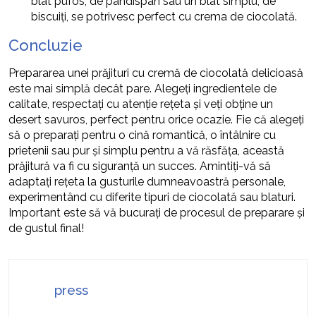
blat pufos, de pandispan sau un blat simplu, de
biscuiți, se potrivesc perfect cu crema de ciocolată.
Concluzie
Prepararea unei prăjituri cu cremă de ciocolată delicioasă
este mai simplă decât pare. Alegeți ingredientele de
calitate, respectați cu atenție rețeta și veți obține un
desert savuros, perfect pentru orice ocazie. Fie că alegeți
să o preparați pentru o cină romantică, o întâlnire cu
prietenii sau pur și simplu pentru a vă răsfăța, această
prăjitură va fi cu siguranță un succes. Amintiți-vă să
adaptați rețeta la gusturile dumneavoastră personale,
experimentând cu diferite tipuri de ciocolată sau blaturi.
Important este să vă bucurați de procesul de preparare și
de gustul final!
press