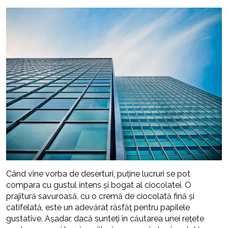
Când vine vorba de deserturi, puține lucruri se pot
compara cu gustul intens și bogat al ciocolatei. O
prajitură savuroasă, cu o cremă de ciocolată fină și
catifelată, este un adevărat răsfăț pentru papilele
gustative. Așadar, dacă sunteți în căutarea unei rețete