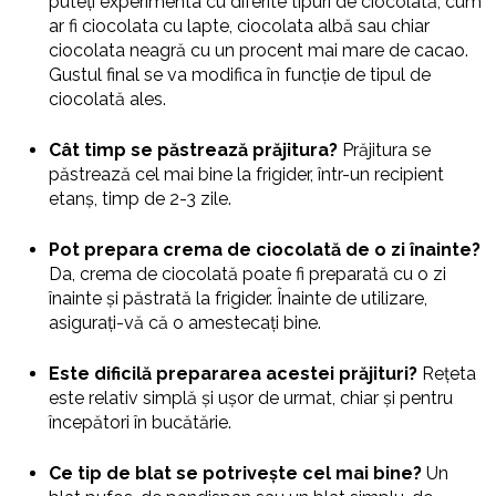
puteți experimenta cu diferite tipuri de ciocolată, cum
ar fi ciocolata cu lapte, ciocolata albă sau chiar
ciocolata neagră cu un procent mai mare de cacao.
Gustul final se va modifica în funcție de tipul de
ciocolată ales.
Cât timp se păstrează prăjitura?
Prăjitura se
păstrează cel mai bine la frigider, într-un recipient
etanș, timp de 2-3 zile.
Pot prepara crema de ciocolată de o zi înainte?
Da, crema de ciocolată poate fi preparată cu o zi
înainte și păstrată la frigider. Înainte de utilizare,
asigurați-vă că o amestecați bine.
Este dificilă prepararea acestei prăjituri?
Rețeta
este relativ simplă și ușor de urmat, chiar și pentru
începători în bucătărie.
Ce tip de blat se potrivește cel mai bine?
Un