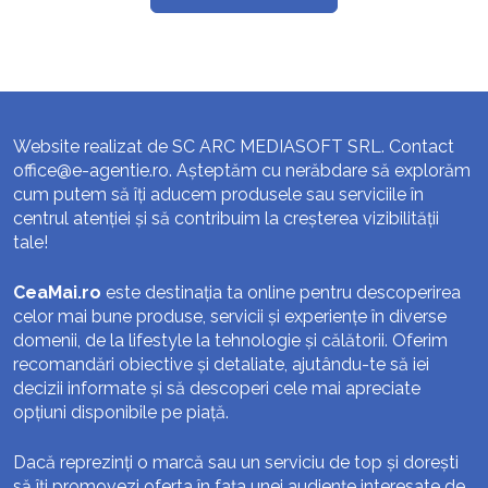
Website realizat de SC ARC MEDIASOFT SRL. Contact
office@e-agentie.ro
. Așteptăm cu nerăbdare să explorăm
cum putem să îți aducem produsele sau serviciile în
centrul atenției și să contribuim la creșterea vizibilității
tale!
CeaMai.ro
este destinația ta online pentru descoperirea
celor mai bune produse, servicii și experiențe în diverse
domenii, de la lifestyle la tehnologie și călătorii. Oferim
recomandări obiective și detaliate, ajutându-te să iei
decizii informate și să descoperi cele mai apreciate
opțiuni disponibile pe piață.
Dacă reprezinți o marcă sau un serviciu de top și dorești
să îți promovezi oferta în fața unei audiențe interesate de