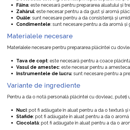
Făina
: este necesară pentru prepararea aluatului și tre
Zahărul
: este necesar pentru a da gust și aromă plăci
Ouăle
: sunt necesare pentru a da consistență și umidi
Condimentele
: sunt necesare pentru a da aromă și gu
Materialele necesare
Materialele necesare pentru prepararea plăcintei cu dovle
Tava de copt
: este necesară pentru a coace plăcinta
Vasul de amestec
: este necesar pentru a amesteca 
Instrumentele de lucru
: sunt necesare pentru a preg
Variante de ingrediente
Pentru a da o notă personală plăcintei cu dovleac, puteți ut
Nuci
: pot fi adăugate în aluat pentru a da o textură ș
Stafide
: pot fi adăugate în aluat pentru a da o aromă
Ciocolată
: pot fi adăugate în aluat pentru a da o ar