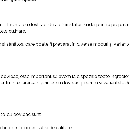
 plăcintă cu dovleac, de a oferi sfaturi și idei pentru prepar
tele culinare.
 și sănătos, care poate fi preparat în diverse moduri și variant
dovleac, este important să avem la dispoziție toate ingredient
entru prepararea plăcintei cu dovleac, precum și variantele de
tei cu dovleac sunt:
trebuie să fie proaspăt și de calitate.