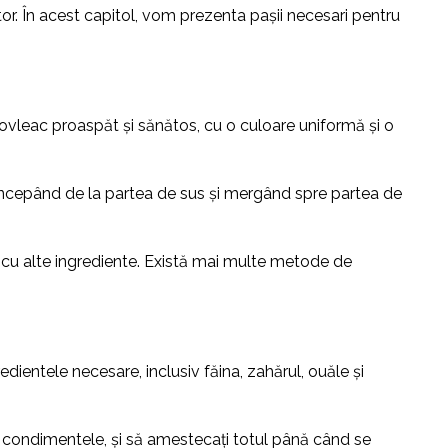
or. În acest capitol, vom prezenta pașii necesari pentru
 dovleac proaspăt și sănătos, cu o culoare uniformă și o
, începând de la partea de sus și mergând spre partea de
cat cu alte ingrediente. Există mai multe metode de
dientele necesare, inclusiv făina, zahărul, ouăle și
și condimentele, și să amestecați totul până când se