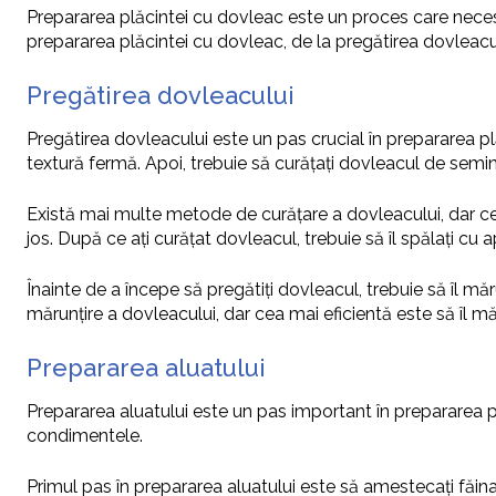
Prepararea plăcintei cu dovleac este un proces care necesit
prepararea plăcintei cu dovleac, de la pregătirea dovleacu
Pregătirea dovleacului
Pregătirea dovleacului este un pas crucial în prepararea pl
textură fermă. Apoi, trebuie să curățați dovleacul de semințe 
Există mai multe metode de curățare a dovleacului, dar cea
jos. După ce ați curățat dovleacul, trebuie să îl spălați cu a
Înainte de a începe să pregătiți dovleacul, trebuie să îl mă
mărunțire a dovleacului, dar cea mai eficientă este să îl m
Prepararea aluatului
Prepararea aluatului este un pas important în prepararea plă
condimentele.
Primul pas în prepararea aluatului este să amestecați făina