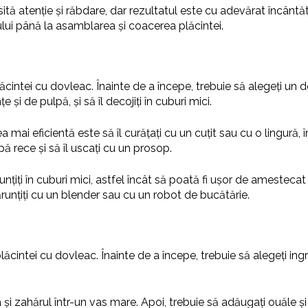
ă atenție și răbdare, dar rezultatul este cu adevărat încântăt
lui până la asamblarea și coacerea plăcintei.
ăcintei cu dovleac. Înainte de a începe, trebuie să alegeți un
și de pulpă, și să îl decojiți în cuburi mici.
 mai eficientă este să îl curățați cu un cuțit sau cu o lingură
pă rece și să îl uscați cu un prosop.
runțiți în cuburi mici, astfel încât să poată fi ușor de ameste
ărunțiți cu un blender sau cu un robot de bucătărie.
cintei cu dovleac. Înainte de a începe, trebuie să alegeți ingre
 și zahărul într-un vas mare. Apoi, trebuie să adăugați ouăle 