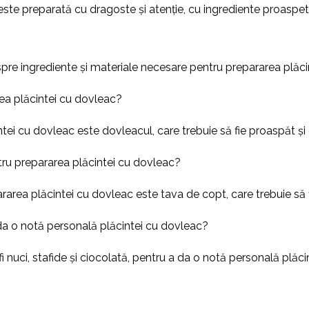
te preparată cu dragoste și atenție, cu ingrediente proaspete 
spre ingrediente și materiale necesare pentru prepararea plăci
rea plăcintei cu dovleac?
ei cu dovleac este dovleacul, care trebuie să fie proaspăt și 
tru prepararea plăcintei cu dovleac?
ea plăcintei cu dovleac este tava de copt, care trebuie să fie 
a da o notă personală plăcintei cu dovleac?
fi nuci, stafide și ciocolată, pentru a da o notă personală plăc