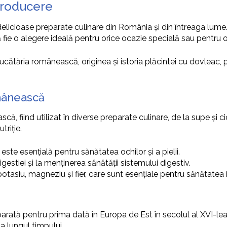
troducere
delicioase preparate culinare din România și din întreaga lume
fie o alegere ideală pentru orice ocazie specială sau pentru o 
cătăria românească, originea și istoria plăcintei cu dovleac, p
mânească
, fiind utilizat în diverse preparate culinare, de la supe și ci
triție.
este esențială pentru sănătatea ochilor și a pielii.
igestiei și la menținerea sănătății sistemului digestiv.
asiu, magneziu și fier, care sunt esențiale pentru sănătatea in
eparată pentru prima dată în Europa de Est în secolul al XVI-le
a lungul timpului.