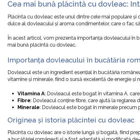
Cea mai bună plăcintă cu dovleac: In
Plăcinta cu dovleac este unul dintre cele mai populare și 
dulce al dovleacului și aroma condimentelor, care o fac să 
În acest articol, vom prezenta importanța dovleacului în bu
mai bună plăcintă cu dovleac.
Importanța dovleacului în bucătăria ro
Dovleacul este un ingredient esențial în bucătăria românească
vitamine și minerale, fiind o sursă excelentă de energie și nu
Vitamina A
: Dovleacul este bogat în vitamina A, care 
Fibre
: Dovleacul conține fibre, care ajută la reglarea d
Minerale
: Dovleacul este bogat în minerale precum pot
Originea și istoria plăcintei cu dovleac
Plăcinta cu dovleac are o istorie lungă și bogată, fiind pr
a bucătăriei românești și a fost adaptată și modificată de-