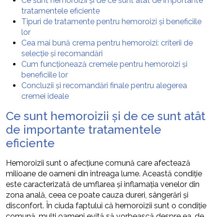
Ce sunt hemoroizii și de ce sunt atât de importante
tratamentele eficiente
Tipuri de tratamente pentru hemoroizi și beneficiile
lor
Cea mai bună crema pentru hemoroizi: criterii de
selecție și recomandări
Cum funcționează cremele pentru hemoroizi și
beneficiile lor
Concluzii și recomandări finale pentru alegerea
cremei ideale
Ce sunt hemoroizii și de ce sunt atât
de importante tratamentele
eficiente
Hemoroizii sunt o afecțiune comună care afectează
milioane de oameni din întreaga lume. Această condiție
este caracterizată de umflarea și inflamația venelor din
zona anală, ceea ce poate cauza dureri, sângerări și
disconfort. În ciuda faptului că hemoroizii sunt o condiție
comună, mulți oameni evită să vorbească despre ea, de