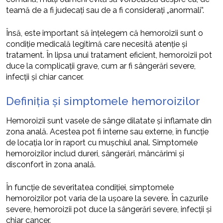
teamă de a fi judecați sau de a fi considerați „anormali”.
Însă, este important să înțelegem că hemoroizii sunt o
condiție medicală legitimă care necesită atenție și
tratament. În lipsa unui tratament eficient, hemoroizii pot
duce la complicații grave, cum ar fi sângerări severe,
infecții și chiar cancer.
Definiția și simptomele hemoroizilor
Hemoroizii sunt vasele de sânge dilatate și inflamate din
zona anală. Acestea pot fi interne sau externe, în funcție
de locația lor în raport cu mușchiul anal. Simptomele
hemoroizilor includ dureri, sângerări, mâncărimi și
disconfort în zona anală.
În funcție de severitatea condiției, simptomele
hemoroizilor pot varia de la ușoare la severe. În cazurile
severe, hemoroizii pot duce la sângerări severe, infecții și
chiar cancer.