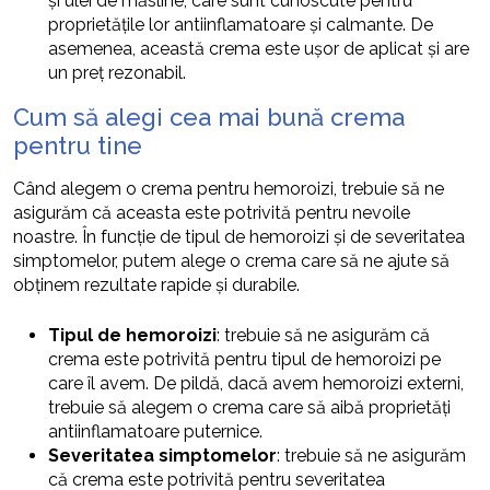
și ulei de măsline, care sunt cunoscute pentru
proprietățile lor antiinflamatoare și calmante. De
asemenea, această crema este ușor de aplicat și are
un preț rezonabil.
Cum să alegi cea mai bună crema
pentru tine
Când alegem o crema pentru hemoroizi, trebuie să ne
asigurăm că aceasta este potrivită pentru nevoile
noastre. În funcție de tipul de hemoroizi și de severitatea
simptomelor, putem alege o crema care să ne ajute să
obținem rezultate rapide și durabile.
Tipul de hemoroizi
: trebuie să ne asigurăm că
crema este potrivită pentru tipul de hemoroizi pe
care îl avem. De pildă, dacă avem hemoroizi externi,
trebuie să alegem o crema care să aibă proprietăți
antiinflamatoare puternice.
Severitatea simptomelor
: trebuie să ne asigurăm
că crema este potrivită pentru severitatea