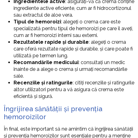
Ingredientele active
: asigurați-vă că crema conține
ingrediente active eficiente, cum ar fi hidrocortizonul
sau extractul de aloe vera.
Tipul de hemoroizi
: alegeți o crema care este
specializată pentru tipul de hemoroizi pe care îl aveți,
cum ar fi hemoroizi interni sau externi.
Rezultatele rapide și durabile
: alegeți o crema
care oferă rezultate rapide și durabile, și care poate fi
utilizată pe termen lung.
Recomandările medicului
: consultați un medic
înainte de a alege o crema și urmați recomandările
sale.
Recenziile și ratingurile
: citiți recenziile și ratingurile
altor utilizatori pentru a vă asigura că crema este
eficientă și sigură.
Îngrijirea sănătății și prevenția
hemoroizilor
În final, este important să ne amintim că îngrijirea sănătății
și prevenția hemoroizilor sunt esențiale pentru a menține