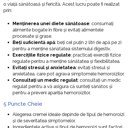
o viață sănătoasă și fericită. Acest lucru poate fi realizat
prin:
Menținerea unei diete sănătoase
: consumați
alimente bogate în fibre și evitați alimentele
procesate și grase.
Beți suficientă apă
: beți cel puțin 2 litri de apă pe zi
pentru a menține sănătatea sistemului digestiv.
Exercițiile fizice regulate
: practicați exerciții fizice
regulate pentru a menține sănătatea și flexibilitatea.
Evitați stresul și anxietatea
: evitați stresul și
anxietatea, care pot agrava simptomele hemoroizilor.
Consultați un medic regulat
: consultați un medic
regulat pentru a vă asigura că sunteți sănătos și
pentru a preveni apariția hemoroizilor.
5 Puncte Cheie
Alegerea cremei ideale depinde de tipul de hemoroizi
și de severitatea simptomelor.
Ingredientele active și tipul de hemoroizi sunt factori