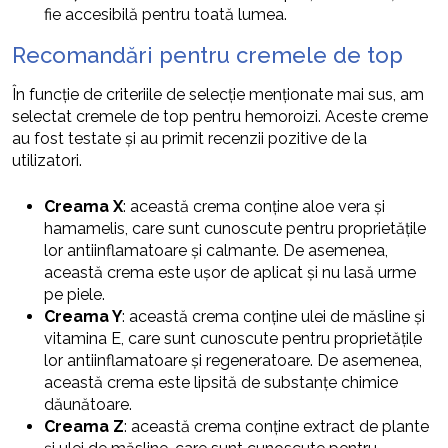
fie accesibilă pentru toată lumea.
Recomandări pentru cremele de top
În funcție de criteriile de selecție menționate mai sus, am
selectat cremele de top pentru hemoroizi. Aceste creme
au fost testate și au primit recenzii pozitive de la
utilizatori.
Creama X
: această crema conține aloe vera și
hamamelis, care sunt cunoscute pentru proprietățile
lor antiinflamatoare și calmante. De asemenea,
această crema este ușor de aplicat și nu lasă urme
pe piele.
Creama Y
: această crema conține ulei de măsline și
vitamina E, care sunt cunoscute pentru proprietățile
lor antiinflamatoare și regeneratoare. De asemenea,
această crema este lipsită de substanțe chimice
dăunătoare.
Creama Z
: această crema conține extract de plante