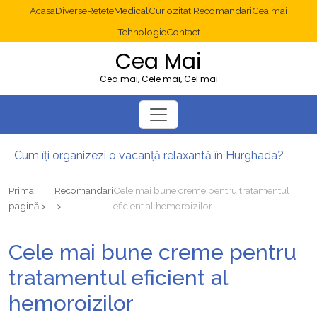
Acasa
Diverse
Retete
Medical
Curiozitati
Recomandari
Cea mai
Tehnologie
Contact
Cea Mai
Cea mai, Cele mai, Cel mai
Cum îți organizezi o vacanță relaxantă în Hurghada?
Operație cancer colon București: ce presupune tratamentul chirurgical
Multisite WordPress și Mastodon: cum gestionezi mai multe site-uri
Prima
Recomandari
Cele mai bune creme pentru tratamentul
2025: cum eviți canibalizarea cuvintelor cheie între articole SEO
pagină
eficient al hemoroizilor
Cum îți revii după o serie lungă de bilete pierdute la pariuri sportive
Diverticulita: când este necesară operația?
Cele mai bune creme pentru
tratamentul eficient al
hemoroizilor