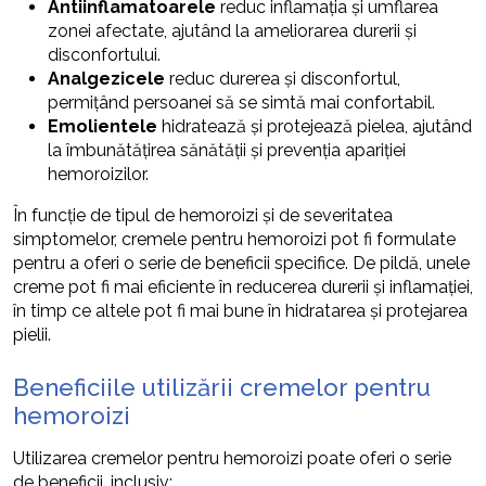
Antiinflamatoarele
reduc inflamația și umflarea
zonei afectate, ajutând la ameliorarea durerii și
disconfortului.
Analgezicele
reduc durerea și disconfortul,
permițând persoanei să se simtă mai confortabil.
Emolientele
hidratează și protejează pielea, ajutând
la îmbunătățirea sănătății și prevenția apariției
hemoroizilor.
În funcție de tipul de hemoroizi și de severitatea
simptomelor, cremele pentru hemoroizi pot fi formulate
pentru a oferi o serie de beneficii specifice. De pildă, unele
creme pot fi mai eficiente în reducerea durerii și inflamației,
în timp ce altele pot fi mai bune în hidratarea și protejarea
pielii.
Beneficiile utilizării cremelor pentru
hemoroizi
Utilizarea cremelor pentru hemoroizi poate oferi o serie
de beneficii, inclusiv: