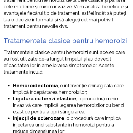
tratament pentru hemoroizi, de la cele clasice și până la
cele moderne și minim invazive. Vom analiza beneficiile și
avantajele fiecărui tip de tratament, astfel încât să puteți
lua o decizie informată și să alegeți cel mai potrivit
tratament pentru nevoile dvs.
Tratamentele clasice pentru hemoroizi
Tratamentele clasice pentru hemoroizi sunt acelea care
au fost utilizate de-a lungul timpului și au dovedit
eficacitatea lor în ameliorarea simptomelor. Aceste
tratamente includ:
Hemoroidectomia
, o intervenție chirurgicală care
implică îndepărtarea hemoroizilor;
Ligatura cu benzi elastice
, o procedură minim
invazivă care implică legarea hemoroizilor cu benzi
elastice pentru a opri sângerarea;
Injecții de sclerozare
, o procedură care implică
injectarea unei substanțe în hemoroizi pentru a
reduce dimensiunea lor;