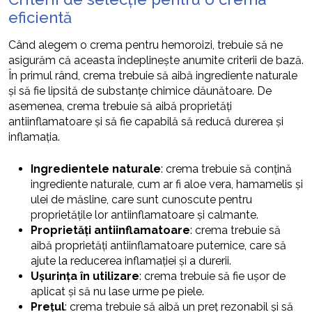
eficientă
Când alegem o crema pentru hemoroizi, trebuie să ne
asigurăm că aceasta îndeplinește anumite criterii de bază.
În primul rând, crema trebuie să aibă ingrediente naturale
și să fie lipsită de substanțe chimice dăunătoare. De
asemenea, crema trebuie să aibă proprietăți
antiinflamatoare și să fie capabilă să reducă durerea și
inflamația.
Ingredientele naturale
: crema trebuie să conțină
ingrediente naturale, cum ar fi aloe vera, hamamelis și
ulei de măsline, care sunt cunoscute pentru
proprietățile lor antiinflamatoare și calmante.
Proprietăți antiinflamatoare
: crema trebuie să
aibă proprietăți antiinflamatoare puternice, care să
ajute la reducerea inflamației și a durerii.
Ușurința în utilizare
: crema trebuie să fie ușor de
aplicat și să nu lase urme pe piele.
Prețul
: crema trebuie să aibă un preț rezonabil și să