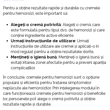
Pentru a obține rezultate rapide și durabile cu cremele
pentru hemoroizi, este important să:
Alegeți o cremă potrivită
: Alegeți o cremă care
este formulată pentru tipul dvs. de hemoroizi și care
conține ingrediente active eficiente.
Urmați instrucțiunile de utilizare
: Urmați
instrucțiunile de utilizare ale cremei și aplicați-o în
mod regulat pentru a obține rezultatele dorite.
Mențineți o igienă bună
: Mențineți o igienă bună și
evitați iritarea zonei afectate pentru a preveni apariția
complicațiilor.
În concluzie, cremele pentru hemoroizi sunt o opțiune
populară și eficientă pentru tratarea simptomelor
neplăcute ale hemoroizilor. Prin înțelegerea modului în
care funcționează cremele pentru hemoroizi și beneficiile
lor, persoanele pot alege o cremă potrivită și obține
rezultate rapide și durabile.