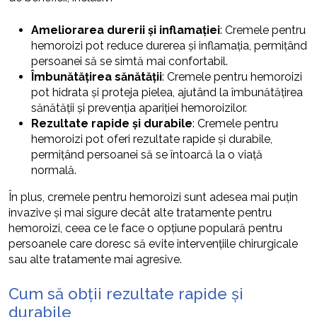
Ameliorarea durerii și inflamației
: Cremele pentru
hemoroizi pot reduce durerea și inflamația, permițând
persoanei să se simtă mai confortabil.
Îmbunătățirea sănătății
: Cremele pentru hemoroizi
pot hidrata și proteja pielea, ajutând la îmbunătățirea
sănătății și prevenția apariției hemoroizilor.
Rezultate rapide și durabile
: Cremele pentru
hemoroizi pot oferi rezultate rapide și durabile,
permițând persoanei să se întoarcă la o viață
normală.
În plus, cremele pentru hemoroizi sunt adesea mai puțin
invazive și mai sigure decât alte tratamente pentru
hemoroizi, ceea ce le face o opțiune populară pentru
persoanele care doresc să evite intervențiile chirurgicale
sau alte tratamente mai agresive.
Cum să obții rezultate rapide și
durabile