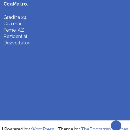
CeaMai.ro
.
Gradina 24
Cea mai
Femei AZ
Rezidential
Dezvoltator
| Powered by
WordPress
| Theme by
TheBootstrapThemes