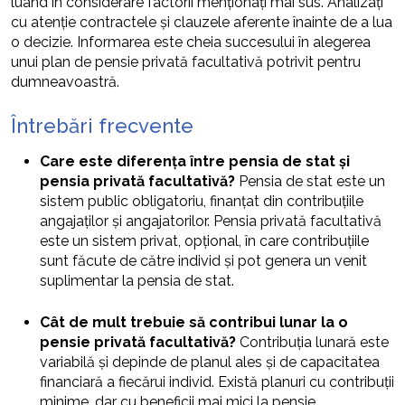
luând în considerare factorii menționați mai sus. Analizați
cu atenție contractele și clauzele aferente înainte de a lua
o decizie. Informarea este cheia succesului în alegerea
unui plan de pensie privată facultativă potrivit pentru
dumneavoastră.
Întrebări frecvente
Care este diferența între pensia de stat și
pensia privată facultativă?
Pensia de stat este un
sistem public obligatoriu, finanțat din contribuțiile
angajaților și angajatorilor. Pensia privată facultativă
este un sistem privat, opțional, în care contribuțiile
sunt făcute de către individ și pot genera un venit
suplimentar la pensia de stat.
Cât de mult trebuie să contribui lunar la o
pensie privată facultativă?
Contribuția lunară este
variabilă și depinde de planul ales și de capacitatea
financiară a fiecărui individ. Există planuri cu contribuții
minime, dar cu beneficii mai mici la pensie.