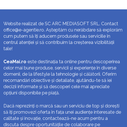
Website realizat de SC ARC MEDIASOFT SRL. Contact
office@e-agentie.ro
. Așteptăm cu nerăbdare să explorăm
cum putem să îți aducem produsele sau serviciile în
centrul atenției și să contribuim la creșterea vizibilității
tale!
CeaMai.ro
este destinația ta online pentru descoperirea
celor mai bune produse, servicii și experiențe în diverse
domenii, de la lifestyle la tehnologie și călătorii. Oferim
recomandări obiective și detaliate, ajutându-te să iei
decizii informate și să descoperi cele mai apreciate
opțiuni disponibile pe piață.
Dacă reprezinți o marcă sau un serviciu de top și dorești
să îți promovezi oferta în fața unei audiențe interesate de
calitate și inovație, contactează-ne acum pentru a
discuta despre oportunitățile de colaborare pe