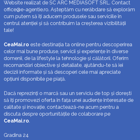
Website realizat de SC ARC MEDIASOFT SRL. Contact
office@e-agentie.ro
. Așteptăm cu nerăbdare să explorăm
cum putem să îți aducem produsele sau serviciile în
centrul atenției și să contribuim la creșterea vizibilității
tale!
CeaMai.ro
este destinația ta online pentru descoperirea
celor mai bune produse, servicii și experiențe în diverse
domenii, de la lifestyle la tehnologie și călătorii. Oferim
recomandări obiective și detaliate, ajutându-te să iei
decizii informate și să descoperi cele mai apreciate
opțiuni disponibile pe piață.
Dacă reprezinți o marcă sau un serviciu de top și dorești
să îți promovezi oferta în fața unei audiențe interesate de
calitate și inovație, contactează-ne acum pentru a
discuta despre oportunitățile de colaborare pe
CeaMai.ro
.
Gradina 24