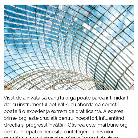
Visul de a învăța să cânți la orgă poate părea intimidant,
dar cu instrumentul potrivit și cu abordarea corectă,
poate fi o experiență extrem de gratificantă. Alegerea
primei orgi este crucială pentru incepători, influențând
direcția și progresul învățării. Găsirea celei mai bune orgi
pentru incepători necesită o înțelegere a nevoilor