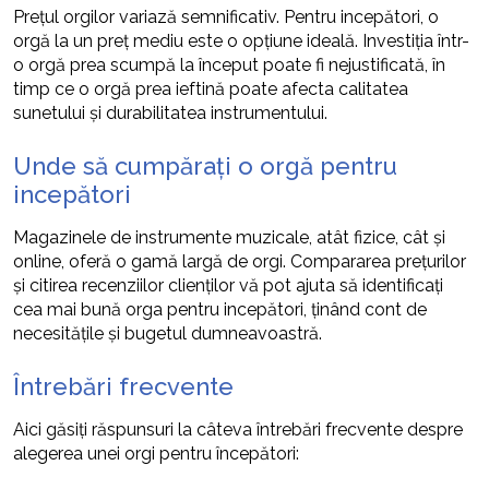
Prețul orgilor variază semnificativ. Pentru incepători, o
orgă la un preț mediu este o opțiune ideală. Investiția într-
o orgă prea scumpă la început poate fi nejustificată, în
timp ce o orgă prea ieftină poate afecta calitatea
sunetului și durabilitatea instrumentului.
Unde să cumpărați o orgă pentru
incepători
Magazinele de instrumente muzicale, atât fizice, cât și
online, oferă o gamă largă de orgi. Compararea prețurilor
și citirea recenziilor clienților vă pot ajuta să identificați
cea mai bună orga pentru incepători, ținând cont de
necesitățile și bugetul dumneavoastră.
Întrebări frecvente
Aici găsiți răspunsuri la câteva întrebări frecvente despre
alegerea unei orgi pentru începători: