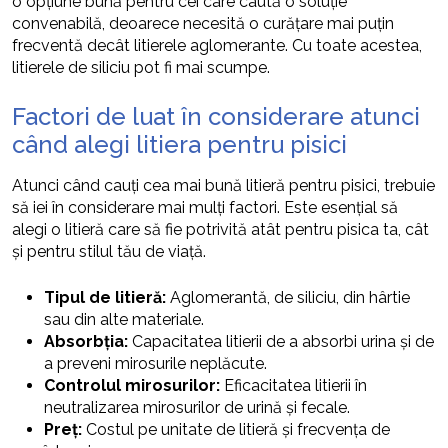
o opțiune bună pentru cei care caută o soluție
convenabilă, deoarece necesită o curățare mai puțin
frecventă decât litierele aglomerante. Cu toate acestea,
litierele de siliciu pot fi mai scumpe.
Factori de luat în considerare atunci
când alegi litiera pentru pisici
Atunci când cauți cea mai bună litieră pentru pisici, trebuie
să iei în considerare mai mulți factori. Este esențial să
alegi o litieră care să fie potrivită atât pentru pisica ta, cât
și pentru stilul tău de viață.
Tipul de litieră:
Aglomerantă, de siliciu, din hârtie
sau din alte materiale.
Absorbția:
Capacitatea litierii de a absorbi urina și de
a preveni mirosurile neplăcute.
Controlul mirosurilor:
Eficacitatea litierii în
neutralizarea mirosurilor de urină și fecale.
Preț:
Costul pe unitate de litieră și frecvența de