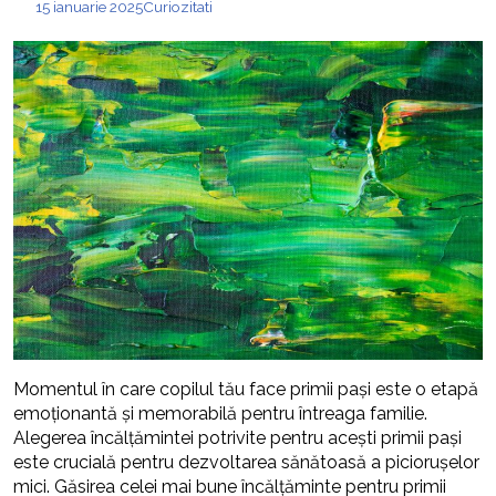
15 ianuarie 2025
Curiozitati
Momentul în care copilul tău face primii pași este o etapă
emoționantă și memorabilă pentru întreaga familie.
Alegerea încălțămintei potrivite pentru acești primii pași
este crucială pentru dezvoltarea sănătoasă a piciorușelor
mici. Găsirea celei mai bune încălțăminte pentru primii