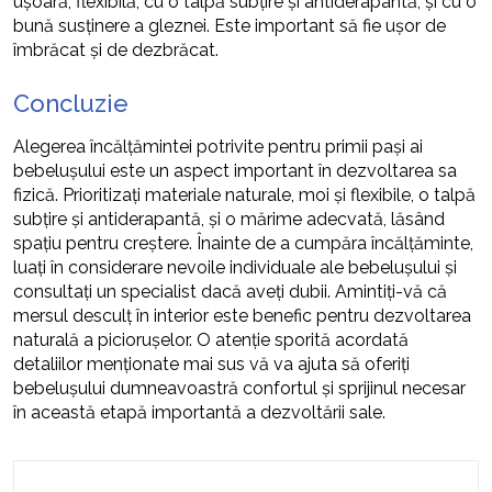
ușoară, flexibilă, cu o talpă subțire și antiderapantă, și cu o
bună susținere a gleznei. Este important să fie ușor de
îmbrăcat și de dezbrăcat.
Concluzie
Alegerea încălțămintei potrivite pentru primii pași ai
bebelușului este un aspect important în dezvoltarea sa
fizică. Prioritizați materiale naturale, moi și flexibile, o talpă
subțire și antiderapantă, și o mărime adecvată, lăsând
spațiu pentru creștere. Înainte de a cumpăra încălțăminte,
luați în considerare nevoile individuale ale bebelușului și
consultați un specialist dacă aveți dubii. Amintiți-vă că
mersul desculț în interior este benefic pentru dezvoltarea
naturală a piciorușelor. O atenție sporită acordată
detaliilor menționate mai sus vă va ajuta să oferiți
bebelușului dumneavoastră confortul și sprijinul necesar
în această etapă importantă a dezvoltării sale.