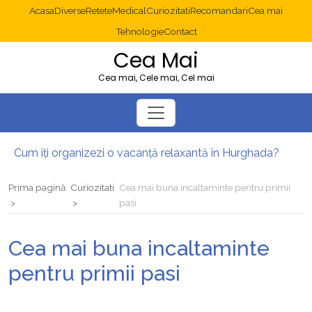
Acasa
Diverse
Retete
Medical
Curiozitati
Recomandari
Cea mai
Tehnologie
Contact
Cea Mai
Cea mai, Cele mai, Cel mai
Cum îți organizezi o vacanță relaxantă în Hurghada?
Operație cancer colon București: ce presupune tratamentul chirurgical
Multisite WordPress și Mastodon: cum gestionezi mai multe site-uri
Prima pagină
Curiozitati
Cea mai buna incaltaminte pentru primii
2025: cum eviți canibalizarea cuvintelor cheie între articole SEO
pasi
Cum îți revii după o serie lungă de bilete pierdute la pariuri sportive
Diverticulita: când este necesară operația?
Cea mai buna incaltaminte
pentru primii pasi