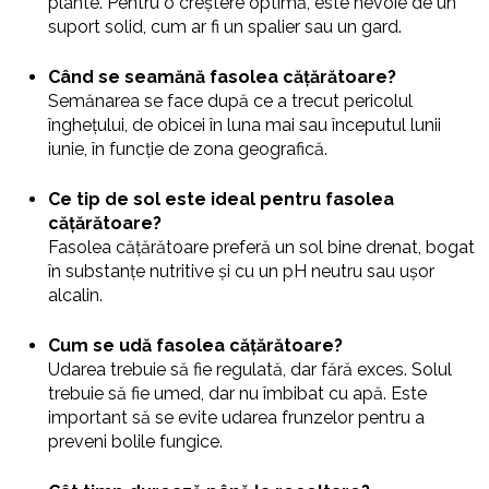
plante. Pentru o creștere optimă, este nevoie de un
suport solid, cum ar fi un spalier sau un gard.
Când se seamănă fasolea cățărătoare?
Semănarea se face după ce a trecut pericolul
înghețului, de obicei în luna mai sau începutul lunii
iunie, în funcție de zona geografică.
Ce tip de sol este ideal pentru fasolea
cățărătoare?
Fasolea cățărătoare preferă un sol bine drenat, bogat
în substanțe nutritive și cu un pH neutru sau ușor
alcalin.
Cum se udă fasolea cățărătoare?
Udarea trebuie să fie regulată, dar fără exces. Solul
trebuie să fie umed, dar nu îmbibat cu apă. Este
important să se evite udarea frunzelor pentru a
preveni bolile fungice.