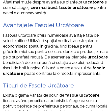
Aflați mai multe despre avantajele plantelor
urcatoare
și
cum să alegeți
cea mai bună fasole urcătoare
pentru
nevoile dumneavoastră.
Avantajele Fasolei Urcătoare
Fasolea urcătoare oferă numeroase avantaje față de
soiurile pitice. Utilizând spațiul vertical, aceste plante
economisesc spațiu în grădină, fiind ideale pentru
grădinile mici sau pentru cei care doresc o producție mare
pe o suprafață redusă. De asemenea, plantele
urcatoare
beneficiază de o mai bună circulație a aerului, reducând
riscul de boli fungice. O bună alegere a soiului de
fasole
urcătoare
poate contribui la o recoltă impresionantă.
Tipuri de Fasole Urcătoare
Există o gamă variată de soiuri de
fasole urcătoare
,
fiecare având propriile caracteristici. Alegerea soiului
potrivit depinde de preferințele personale, de clima locală