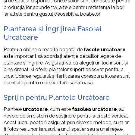
și de spațiul disponibil. Unele soiuri sunt cunoscute pentru
producția lor abundentă, altele pentru rezistența la boli,
iar altele pentru gustul deosebit al boabelor.
Plantarea și Îngrijirea Fasolei
Urcătoare
Pentru a obține o recoltă bogată de
fasole urcătoare
,
este important să acordați atenție detaliilor legate de
plantare și îngrijire. Asigurați-vă că alegeți un loc însorit și
bine drenat, și oferiți plantelor suport adecvat pentru a
urca. Udarea regulată și fertilizarea corespunzătoare sunt
esențiale pentru o dezvoltare sănătoasă.
Sprijin pentru Plantele Urcătoare
Plantele
urcatoare
, cum este
fasolea urcătoare
, au
nevoie de un sistem de susținere pentru a crește vertical.
Acest lucru poate fi asigurat prin diverse metode, cum ar
fi folosirea unor tarusuri, a unui spalier sau a unei rețele.