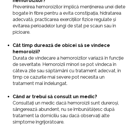
hemoroizilor?
Prevenirea hemoroizilor implică menținerea unei diete
bogate în fibre pentru a evita constipația, hidratarea
adecvată, practicarea exercițiilor fizice regulate și
evitarea perioadelor lungi de stat pe scaun sau în
picioare.
Cât timp durează de obicei să se vindece
hemoroizii?
Durata de vindecare a hemoroizilor variază în funcție
de severitate. Hemoroizii minori se pot vindeca în
câteva zile sau săptămâni cu tratament adecvat, în
timp ce cazurile mai severe pot necesita un
tratament mai îndelungat.
Când ar trebui să consult un medic?
Consultați un medic dacă hemoroizii sunt dureroși,
sângerează abundent, nu se îmbunătățesc după
tratament la domiciliu sau dacă observați alte
simptome îngrijorătoare.