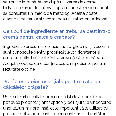
sau nu se îmbunătățesc după utilizarea de creme
hidratante timp de câteva săptămâni, este recomandat
să consultați un medic dermatolog. Acesta poate
diagnostica cauza și recomanda un tratament adecvat.
Ce tipuri de ingrediente ar trebui să caut într-o
cremă pentru călcâie crăpate?
Ingrediente precum uree, acid lactic, glicerină și vaselină
sunt cunoscute pentru proprietățile lor hidratante și
emoliente, fiind eficiente în tratarea călcâielor crăpate.
Alegeți produse care conțin aceste ingrediente pentru
rezultate optime.
Pot folosi uleiuri esențiale pentru tratarea
călcâielor crăpate?
Unele uleiuri esențiale, precum uleiul de arbore de ceai,
pot avea proprietăți antiseptice și pot ajuta la vindecarea
unor leziuni minore. Însă, este important să le utilizați cu
precauție, diluându-le întotdeauna într-un ulei purtător