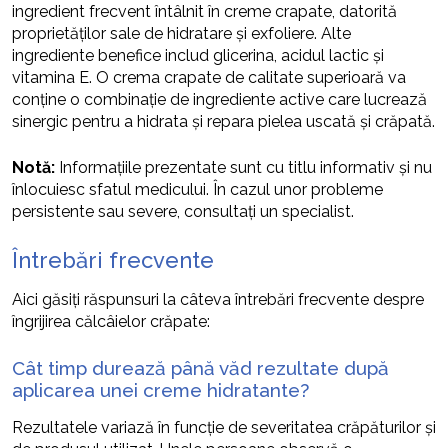
ingredient frecvent întâlnit în creme crapate, datorită
proprietăților sale de hidratare și exfoliere. Alte
ingrediente benefice includ glicerina, acidul lactic și
vitamina E. O crema crapate de calitate superioară va
conține o combinație de ingrediente active care lucrează
sinergic pentru a hidrata și repara pielea uscată și crăpată.
Notă:
Informațiile prezentate sunt cu titlu informativ și nu
înlocuiesc sfatul medicului. În cazul unor probleme
persistente sau severe, consultați un specialist.
Întrebări frecvente
Aici găsiți răspunsuri la câteva întrebări frecvente despre
îngrijirea călcâielor crăpate:
Cât timp durează până văd rezultate după
aplicarea unei creme hidratante?
Rezultatele variază în funcție de severitatea crăpăturilor și