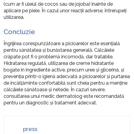
(cum ar fi uleiul de cocos sau de jojoba) înainte de
aplicare pe piele. În cazul unor reacții adverse, întrerupeți
utilizarea.
Concluzie
Îngrijirea corespunzătoare a picioarelor este esențială
pentru sănătatea și bunăstarea generală. Călcâiele
crăpate pot fi o problemă incomodă, dar tratabile.
Hidratarea regulată, utilizarea de creme hidratante
bogate în ingrediente active, precum uree și glicerină, și
prevenția printr-o igienă adecvată a picioarelor și purtarea
de încălțăminte confortabilă sunt cheia pentru a menține
călcâiele sănătoase și netede. În cazuri severe,
consultarea unui medic dermatolog este recomandată
pentru un diagnostic și tratament adecvat.
press