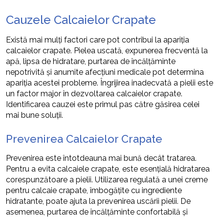
Cauzele Calcaielor Crapate
Există mai mulți factori care pot contribui la apariția
calcaielor crapate. Pielea uscată, expunerea frecventă la
apă, lipsa de hidratare, purtarea de încălțăminte
nepotrivită și anumite afecțiuni medicale pot determina
apariția acestei probleme. Îngrijirea inadecvată a pielii este
un factor major în dezvoltarea calcaielor crapate.
Identificarea cauzei este primul pas către găsirea celei
mai bune soluții.
Prevenirea Calcaielor Crapate
Prevenirea este întotdeauna mai bună decât tratarea.
Pentru a evita calcaiele crapate, este esențială hidratarea
corespunzătoare a pielii. Utilizarea regulată a unei creme
pentru calcaie crapate, îmbogățite cu ingrediente
hidratante, poate ajuta la prevenirea uscării pielii. De
asemenea, purtarea de încălțăminte confortabilă și