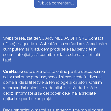
Website realizat de SC ARC MEDIASOFT SRL. Contact
office@e-agentie.ro
. Așteptăm cu nerăbdare să explorăm
cum putem să îți aducem produsele sau serviciile în
centrul atenției și să contribuim la creșterea vizibilității
tale!
CeaMai.ro
este destinația ta online pentru descoperirea
celor mai bune produse, servicii și experiențe în diverse
domenii, de la lifestyle la tehnologie și călătorii. Oferim
recomandări obiective și detaliate, ajutându-te să iei
decizii informate și să descoperi cele mai apreciate
opțiuni disponibile pe piață.
Dacă reprezinți o marcă sau un serviciu de top și dorești