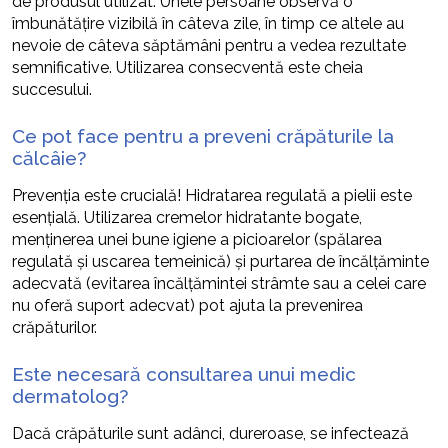
de produsul utilizat. Unele persoane observă o
îmbunătățire vizibilă în câteva zile, în timp ce altele au
nevoie de câteva săptămâni pentru a vedea rezultate
semnificative. Utilizarea consecventă este cheia
succesului.
Ce pot face pentru a preveni crăpăturile la
călcâie?
Prevenția este crucială! Hidratarea regulată a pielii este
esențială. Utilizarea cremelor hidratante bogate,
menținerea unei bune igiene a picioarelor (spălarea
regulată și uscarea temeinică) și purtarea de încălțăminte
adecvată (evitarea încălțămintei strâmte sau a celei care
nu oferă suport adecvat) pot ajuta la prevenirea
crăpăturilor.
Este necesară consultarea unui medic
dermatolog?
Dacă crăpăturile sunt adânci, dureroase, se infectează