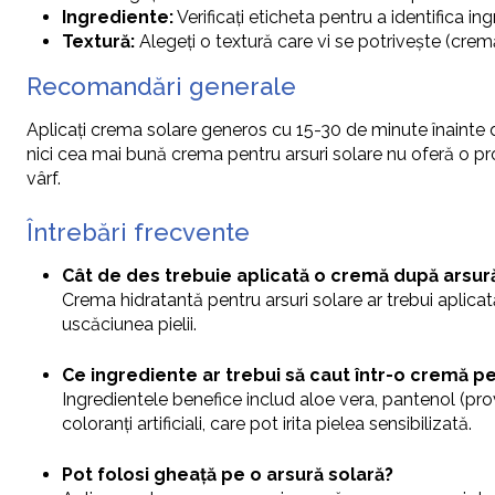
Ingrediente:
Verificați eticheta pentru a identifica in
Textură:
Alegeți o textură care vi se potrivește (cremă
Recomandări generale
Aplicați crema solare generos cu 15-30 de minute înainte de
nici cea mai bună crema pentru arsuri solare nu oferă o prot
vârf.
Întrebări frecvente
Cât de des trebuie aplicată o cremă după arsur
Crema hidratantă pentru arsuri solare ar trebui aplicată 
uscăciunea pielii.
Ce ingrediente ar trebui să caut într-o cremă pe
Ingredientele benefice includ aloe vera, pantenol (pro
coloranți artificiali, care pot irita pielea sensibilizată.
Pot folosi gheață pe o arsură solară?