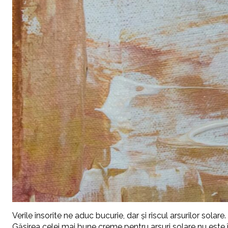
Verile însorite ne aduc bucurie, dar și riscul arsurilor sola
Găsirea celei mai bune creme pentru arsuri solare nu este