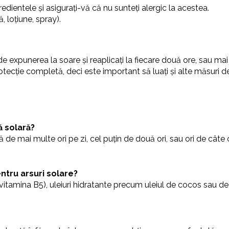
gredientele și asigurați-vă că nu sunteți alergic la acestea.
, loțiune, spray).
 expunerea la soare și reaplicați la fiecare două ore, sau mai
ecție completă, deci este important să luați și alte măsuri de 
ă solară?
de mai multe ori pe zi, cel puțin de două ori, sau ori de câte or
ntru arsuri solare?
vitamina B5), uleiuri hidratante precum uleiul de cocos sau de 