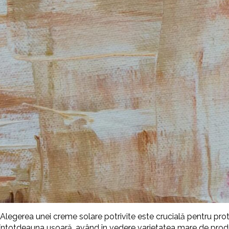
re. Alegerea unei creme solare potrivite este crucială pentru pr
 întotdeauna ușoară, având în vedere varietatea mare de produ