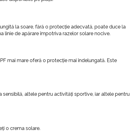
lungită la soare, fără o protecție adecvată, poate duce la
ma linie de apărare împotriva razelor solare nocive.
 SPF mai mare oferă o protecție mai îndelungată. Este
.
ensibilă, altele pentru activități sportive, iar altele pentru
eți o crema solare.