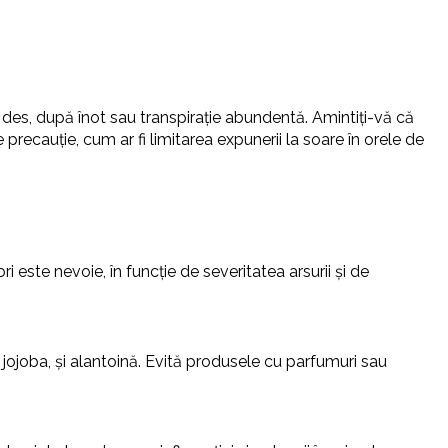
 des, după înot sau transpirație abundentă. Amintiți-vă că
precauție, cum ar fi limitarea expunerii la soare în orele de
i este nevoie, în funcție de severitatea arsurii și de
jojoba, și alantoină. Evită produsele cu parfumuri sau