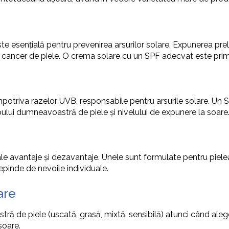
este esențială pentru prevenirea arsurilor solare. Expunerea pre
, la cancer de piele. O crema solare cu un SPF adecvat este pri
împotriva razelor UVB, responsabile pentru arsurile solare. Un
ului dumneavoastră de piele și nivelului de expunere la soare
ale avantaje și dezavantaje. Unele sunt formulate pentru pielea s
epinde de nevoile individuale.
are
ră de piele (uscată, grasă, mixtă, sensibilă) atunci când aleg
soare.