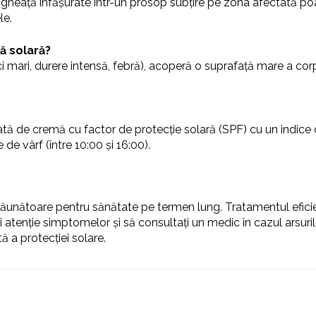
eață înfășurate într-un prosop subțire pe zona afectată poate 
le.
ă solară?
 mari, durere intensă, febră), acoperă o suprafață mare a corp
lată de cremă cu factor de protecție solară (SPF) cu un indice d
 de vârf (între 10:00 și 16:00).
r dăunătoare pentru sănătate pe termen lung. Tratamentul eficie
i atenție simptomelor și să consultați un medic în cazul arsur
ă a protecției solare.