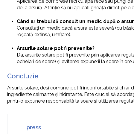
Aplicarea de comprese reci cu apă rece sau pungi de gh
de la arsură. Atenție să nu aplicați gheața direct pe pie
Când ar trebui să consult un medic după o arsur
Consultați un medic dacă arsura este severă (cu bășici
roșeață extinsă, umflare).
Arsurile solare pot fi prevenite?
Da, arsurile solare pot fi prevenite prin aplicarea regu
ochelari de soare) și evitarea expunerii la soare în orele
Concluzie
Arsurile solare, deși comune, pot fi inconfortabile și chia
ingrediente calmante și hidratante. Este crucial să acordaț
printr-o expunere responsabilă la soare și utilizarea regulat
press