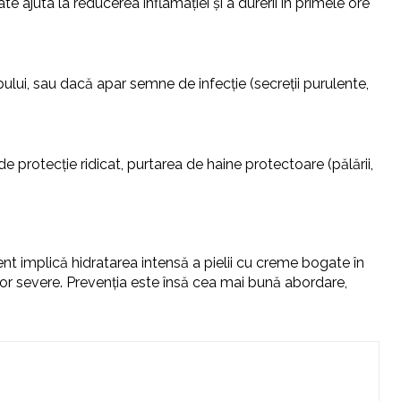
ajuta la reducerea inflamației și a durerii în primele ore
ului, sau dacă apar semne de infecție (secreții purulente,
e protecție ridicat, purtarea de haine protectoare (pălării,
nt implică hidratarea intensă a pielii cu creme bogate în
ilor severe. Prevenția este însă cea mai bună abordare,